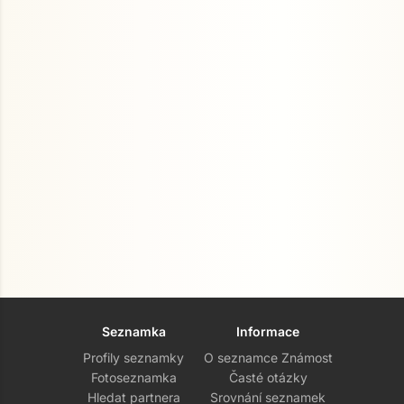
Seznamka
Informace
Profily seznamky
O seznamce Známost
Fotoseznamka
Časté otázky
Hledat partnera
Srovnání seznamek