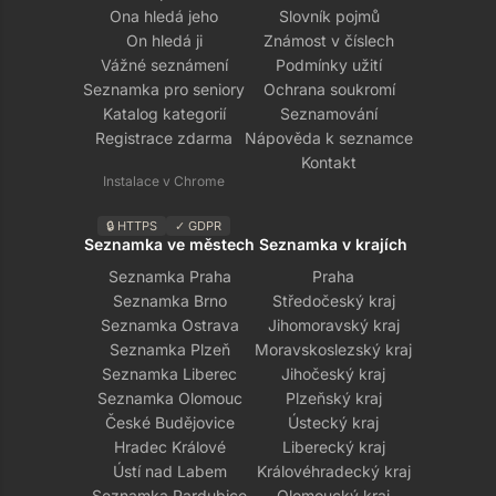
Ona hledá jeho
Slovník pojmů
On hledá ji
Známost v číslech
Vážné seznámení
Podmínky užití
Seznamka pro seniory
Ochrana soukromí
Katalog kategorií
Seznamování
Registrace zdarma
Nápověda k seznamce
Kontakt
Instalace v Chrome
🔒 HTTPS
✓ GDPR
Seznamka ve městech
Seznamka v krajích
Seznamka Praha
Praha
Seznamka Brno
Středočeský kraj
Seznamka Ostrava
Jihomoravský kraj
Seznamka Plzeň
Moravskoslezský kraj
Seznamka Liberec
Jihočeský kraj
Seznamka Olomouc
Plzeňský kraj
České Budějovice
Ústecký kraj
Hradec Králové
Liberecký kraj
Ústí nad Labem
Královéhradecký kraj
Seznamka Pardubice
Olomoucký kraj