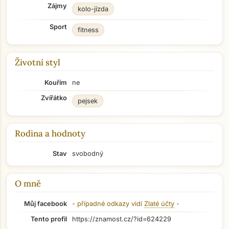
Zájmy
kolo-jízda
Sport
fitness
Životní styl
Kouřím
ne
Zvířátko
pejsek
Rodina a hodnoty
Stav
svobodný
O mně
Můj facebook
- případné odkazy vidí
Zlaté účty
-
Tento profil
https://znamost.cz/?id=624229