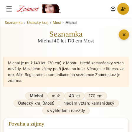
Známost
☰
person_add
account_circle
Seznamka
Ústecký kraj
Most
Michal
Seznamka
✕
Michal 40 let 170 cm Most
Michal je muž (40 let, 170 cm) z Mostu. Hledá kamarádský vztah
navždy. Mezi jeho zájmy patří jízda na kole. Věnuje se fitness. Je
nekuřák. Registrace a komunikace na seznamce Znamost.cz je
zdarma.
Michal
muž
40 let
170 cm
Ústecký kraj (Most)
hledám vztah: kamarádský
s výhledem: navždy
Povaha a zájmy