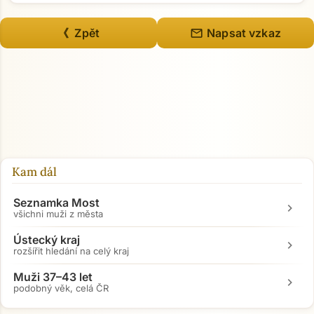
mail
《 Zpět
Napsat vzkaz
Kam dál
Seznamka Most
chevron_right
všichni muži z města
Ústecký kraj
chevron_right
rozšířit hledání na celý kraj
Přejít na hlavní obsah
Muži 37–43 let
chevron_right
podobný věk, celá ČR