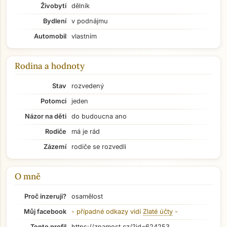
Živobytí
dělník
Bydlení
v podnájmu
Automobil
vlastním
Rodina a hodnoty
Stav
rozvedený
Potomci
jeden
Názor na děti
do budoucna ano
Rodiče
má je rád
Zázemí
rodiče se rozvedli
O mně
Proč inzeruji?
osamělost
Přejít na hlavní obsah
Můj facebook
- případné odkazy vidí
Zlaté účty
-
Tento profil
https://znamost.cz/?id=624253