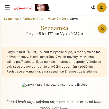
Známost
☰
person_add
account_circle
Seznamka
Pardubický kraj
Vysoké Mýto
Jaryn
Seznamka
✕
Jaryn 49 let 177 cm Vysoké Mýto
Jaryn je muž (49 let, 177 cm) z Vysoké Mýto, s modrýma očima,
běžné postavy. Hledá kamarádský vztah navždy. Mezi jeho
zájmy patří samota, jízda na kole, internet a hospody. Věnuje se
cyklistice a ping-pongu. Je s vyšším odborným vzděláním.
Registrace a komunikace na seznamce Znamost.cz je zdarma.
“
O mně - seznamka profil
chtel bych najit nejakou supr zenskou s kterou mi bude
moooc dobre...... .