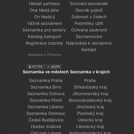
Hledat partnera
Srovnání seznamek
Ona hledá jeho
Slovník pojmů
On hledá ji
Známost v číslech
Vážné seznámení
Podmínky užití
Seznamka pro seniory
Ochrana soukromí
Katalog kategorií
Seznamování
Registrace zdarma
Nápověda k seznamce
Kontakt
Instalace v Chrome
🔒 HTTPS
✓ GDPR
Seznamka ve městech
Seznamka v krajích
Seznamka Praha
Praha
Seznamka Brno
Středočeský kraj
Seznamka Ostrava
Jihomoravský kraj
Seznamka Plzeň
Moravskoslezský kraj
Seznamka Liberec
Jihočeský kraj
Seznamka Olomouc
Plzeňský kraj
České Budějovice
Ústecký kraj
Hradec Králové
Liberecký kraj
Ústí nad Labem
Královéhradecký kraj