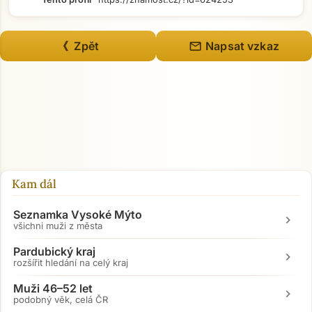
mail
《 Zpět
Napsat vzkaz
Kam dál
Seznamka Vysoké Mýto
chevron_right
všichni muži z města
Pardubický kraj
chevron_right
rozšířit hledání na celý kraj
Muži 46–52 let
chevron_right
podobný věk, celá ČR