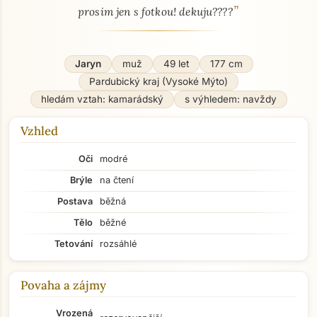
”
prosim jen s fotkou! dekuju????
Jaryn
muž
49 let
177 cm
Pardubický kraj (Vysoké Mýto)
hledám vztah: kamarádský
s výhledem: navždy
Vzhled
Oči
modré
Brýle
na čtení
Postava
běžná
Tělo
běžné
Tetování
rozsáhlé
Povaha a zájmy
Vrozená