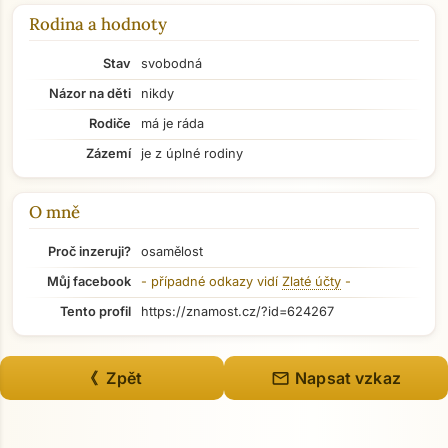
Rodina a hodnoty
Stav
svobodná
Názor na děti
nikdy
Rodiče
má je ráda
Zázemí
je z úplné rodiny
O mně
Proč inzeruji?
osamělost
Můj facebook
- případné odkazy vidí
Zlaté účty
-
Tento profil
https://znamost.cz/?id=624267
Přejít na hlavní obsah
mail
《 Zpět
Napsat vzkaz