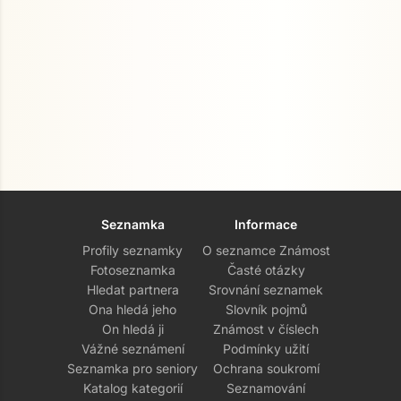
Seznamka
Informace
Profily seznamky
O seznamce Známost
Fotoseznamka
Časté otázky
Hledat partnera
Srovnání seznamek
Ona hledá jeho
Slovník pojmů
On hledá ji
Známost v číslech
Vážné seznámení
Podmínky užití
Seznamka pro seniory
Ochrana soukromí
Katalog kategorií
Seznamování