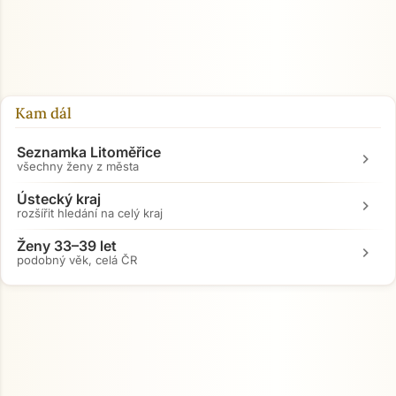
Kam dál
Seznamka Litoměřice
chevron_right
všechny ženy z města
Ústecký kraj
chevron_right
rozšířit hledání na celý kraj
Ženy 33–39 let
chevron_right
podobný věk, celá ČR