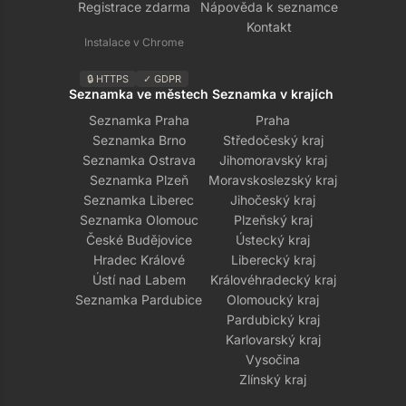
Registrace zdarma
Nápověda k seznamce
Kontakt
Instalace v Chrome
🔒 HTTPS
✓ GDPR
Seznamka ve městech
Seznamka v krajích
Seznamka Praha
Praha
Seznamka Brno
Středočeský kraj
Seznamka Ostrava
Jihomoravský kraj
Seznamka Plzeň
Moravskoslezský kraj
Seznamka Liberec
Jihočeský kraj
Seznamka Olomouc
Plzeňský kraj
České Budějovice
Ústecký kraj
Hradec Králové
Liberecký kraj
Ústí nad Labem
Královéhradecký kraj
Seznamka Pardubice
Olomoucký kraj
Pardubický kraj
Karlovarský kraj
Vysočina
Zlínský kraj