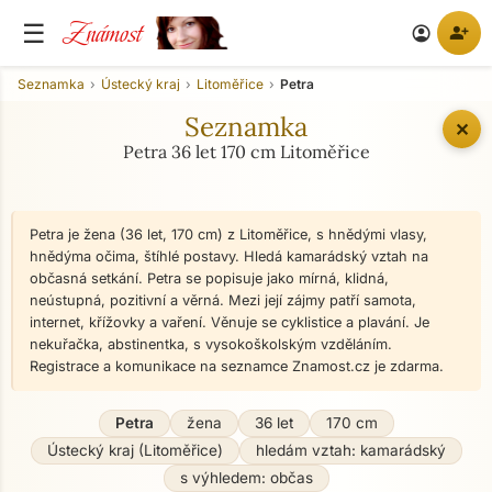
Známost
☰
person_add
account_circle
Seznamka
Ústecký kraj
Litoměřice
Petra
Seznamka
✕
Petra 36 let 170 cm Litoměřice
Petra je žena (36 let, 170 cm) z Litoměřice, s hnědými vlasy,
hnědýma očima, štíhlé postavy. Hledá kamarádský vztah na
občasná setkání. Petra se popisuje jako mírná, klidná,
neústupná, pozitivní a věrná. Mezi její zájmy patří samota,
internet, křížovky a vaření. Věnuje se cyklistice a plavání. Je
nekuřačka, abstinentka, s vysokoškolským vzděláním.
Registrace a komunikace na seznamce Znamost.cz je zdarma.
Petra
žena
36 let
170 cm
Ústecký kraj (Litoměřice)
hledám vztah: kamarádský
s výhledem: občas