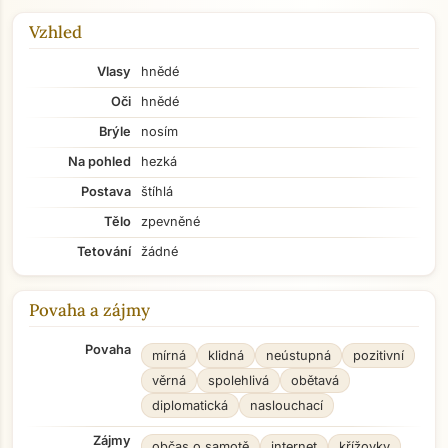
Vzhled
Vlasy
hnědé
Oči
hnědé
Brýle
nosím
Na pohled
hezká
Postava
štíhlá
Tělo
zpevněné
Tetování
žádné
Povaha a zájmy
Povaha
mírná
klidná
neústupná
pozitivní
věrná
spolehlivá
obětavá
diplomatická
naslouchací
Zájmy
občas o samotě
internet
křížovky