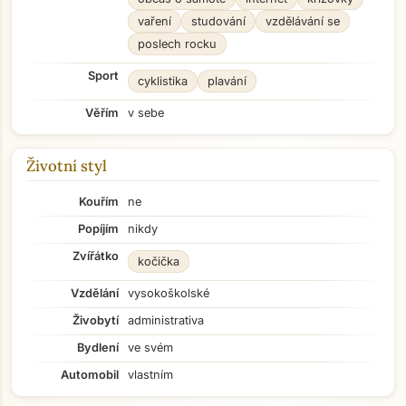
vaření
studování
vzdělávání se
poslech rocku
Sport
cyklistika
plavání
Věřím
v sebe
Životní styl
Kouřím
ne
Popíjím
nikdy
Zvířátko
kočička
Vzdělání
vysokoškolské
Živobytí
administrativa
Bydlení
ve svém
Automobil
vlastním