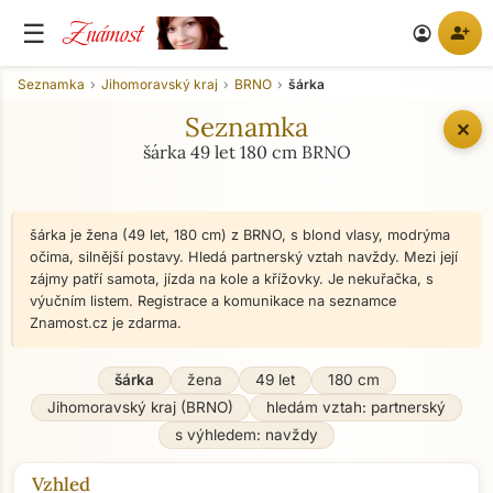
Známost
☰
person_add
account_circle
Seznamka
Jihomoravský kraj
BRNO
šárka
Seznamka
✕
šárka 49 let 180 cm BRNO
šárka je žena (49 let, 180 cm) z BRNO, s blond vlasy, modrýma
očima, silnější postavy. Hledá partnerský vztah navždy. Mezi její
zájmy patří samota, jízda na kole a křížovky. Je nekuřačka, s
výučním listem. Registrace a komunikace na seznamce
Znamost.cz je zdarma.
šárka
žena
49 let
180 cm
Jihomoravský kraj (BRNO)
hledám vztah: partnerský
s výhledem: navždy
Vzhled