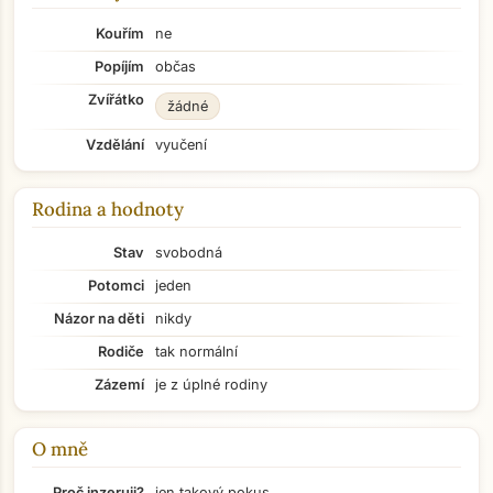
Kouřím
ne
Popíjím
občas
Zvířátko
žádné
Vzdělání
vyučení
Rodina a hodnoty
Stav
svobodná
Potomci
jeden
Názor na děti
nikdy
Rodiče
tak normální
Zázemí
je z úplné rodiny
O mně
Proč inzeruji?
jen takový pokus