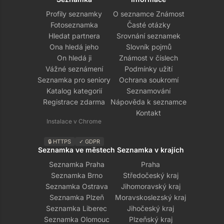
Profily seznamky
O seznamce Známost
Fotoseznamka
Časté otázky
Hledat partnera
Srovnání seznamek
Ona hledá jeho
Slovník pojmů
On hledá ji
Známost v číslech
Vážné seznámení
Podmínky užití
Seznamka pro seniory
Ochrana soukromí
Katalog kategorií
Seznamování
Registrace zdarma
Nápověda k seznamce
Kontakt
Instalace v Chrome
🔒 HTTPS
✓ GDPR
Seznamka ve městech
Seznamka v krajích
Seznamka Praha
Praha
Seznamka Brno
Středočeský kraj
Seznamka Ostrava
Jihomoravský kraj
Seznamka Plzeň
Moravskoslezský kraj
Seznamka Liberec
Jihočeský kraj
Seznamka Olomouc
Plzeňský kraj