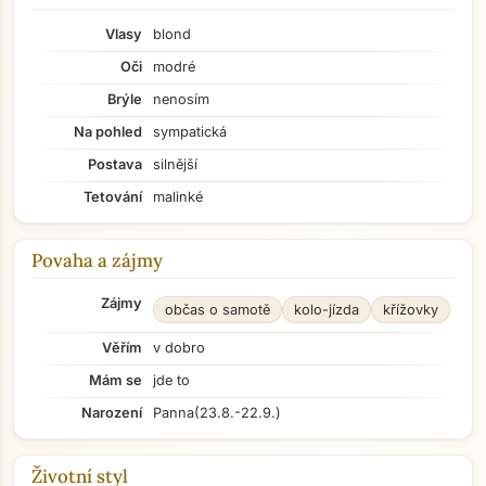
Vlasy
blond
Oči
modré
Brýle
nenosím
Na pohled
sympatická
Postava
silnější
Tetování
malinké
Povaha a zájmy
Zájmy
občas o samotě
kolo-jízda
křížovky
Věřím
v dobro
Mám se
jde to
Narození
Panna
(23.8.-22.9.)
Životní styl