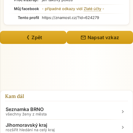
Můj facebook
- případné odkazy vidí
Zlaté účty
-
Tento profil
https://znamost.cz/?id=624279
mail
《 Zpět
Napsat vzkaz
Přejít na hlavní obsah
Kam dál
Seznamka BRNO
chevron_right
všechny ženy z města
Jihomoravský kraj
chevron_right
rozšířit hledání na celý kraj