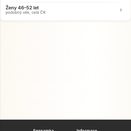
Ženy 46–52 let
chevron_right
podobný věk, celá ČR
Seznamka
Informace