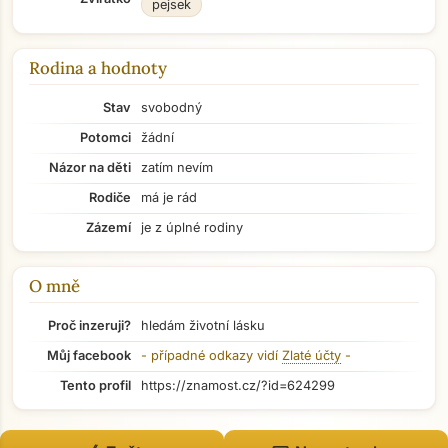
pejsek
Rodina a hodnoty
Stav
svobodný
Potomci
žádní
Názor na děti
zatím nevím
Rodiče
má je rád
Zázemí
je z úplné rodiny
O mně
Proč inzeruji?
hledám životní lásku
Můj facebook
- případné odkazy vidí
Zlaté účty
-
Přejít na hlavní obsah
Tento profil
https://znamost.cz/?id=624299