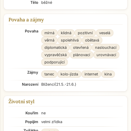
Tělo
běžné
Povaha a zájmy
Povaha
mírná
klidná
pozitivní
veselá
věrná
spolehlivá
obětavá
diplomatická
otevřená
naslouchací
vypravěčská
plánovací
urovnávací
podporující
Zájmy
tanec
kolo-jízda
internet
kina
Narození
Blíženci
(21.5.-21.6.)
Životní styl
Kouřím
ne
Popíjím
velmi zřídka
Zvířátko