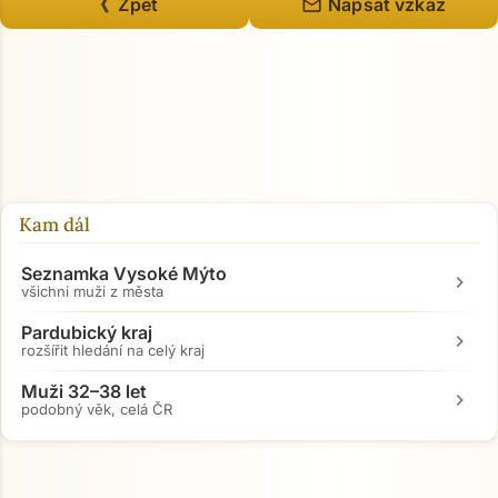
mail
《 Zpět
Napsat vzkaz
Kam dál
Seznamka Vysoké Mýto
chevron_right
všichni muži z města
Pardubický kraj
chevron_right
rozšířit hledání na celý kraj
Muži 32–38 let
chevron_right
podobný věk, celá ČR