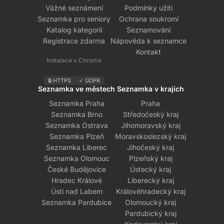
Vážné seznámení
Podmínky užití
Seznamka pro seniory
Ochrana soukromí
Katalog kategorií
Seznamování
Registrace zdarma
Nápověda k seznamce
Kontakt
Instalace v Chrome
🔒 HTTPS
✓ GDPR
Seznamka ve městech
Seznamka v krajích
Seznamka Praha
Praha
Seznamka Brno
Středočeský kraj
Seznamka Ostrava
Jihomoravský kraj
Seznamka Plzeň
Moravskoslezský kraj
Seznamka Liberec
Jihočeský kraj
Seznamka Olomouc
Plzeňský kraj
České Budějovice
Ústecký kraj
Hradec Králové
Liberecký kraj
Ústí nad Labem
Královéhradecký kraj
Seznamka Pardubice
Olomoucký kraj
Pardubický kraj