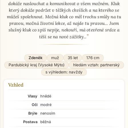
dokáže naslouchat a komunikovat o všem možném. Kluk
který dokáže podržet v těžkých chvílích a na kterého se
můžeš spolehnout. Možná kluk co měl trochu smůly na tu
pravou, možná životní lekce, až najde tu pravou... Jsem
slušný kluk co spíš nepije, nekouří, má otevřené srdce a
”
těší se na nové zážitky..
Zdeněk
muž
35 let
176 cm
Pardubický kraj (Vysoké Mýto)
hledám vztah: partnerský
s výhledem: navždy
Vzhled
Vlasy
hnědé
Oči
modré
Brýle
nenosím
Postava
běžná