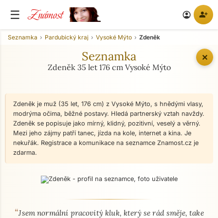
Známost
☰
person_add
account_circle
Seznamka
Pardubický kraj
Vysoké Mýto
Zdeněk
Seznamka
✕
Zdeněk 35 let 176 cm Vysoké Mýto
Zdeněk je muž (35 let, 176 cm) z Vysoké Mýto, s hnědými vlasy,
modrýma očima, běžné postavy. Hledá partnerský vztah navždy.
Zdeněk se popisuje jako mírný, klidný, pozitivní, veselý a věrný.
Mezi jeho zájmy patří tanec, jízda na kole, internet a kina. Je
nekuřák. Registrace a komunikace na seznamce Znamost.cz je
zdarma.
“
O mně - seznamka profil
Jsem normální pracovitý kluk, který se rád směje, take