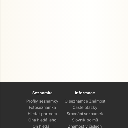
Seznamka
Informace
Profily seznamky
O seznamce Známost
Fotoseznamka
Časté otázky
Hledat partnera
Srovnání seznamek
Ona hledá jeho
Slovník pojmů
On hledá ji
Známost v číslech