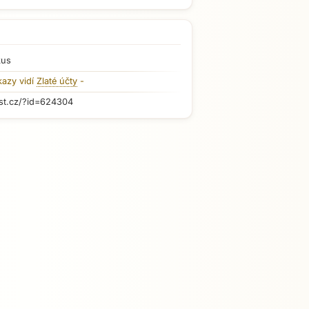
kus
kazy vidí
Zlaté účty
-
st.cz/?id=624304