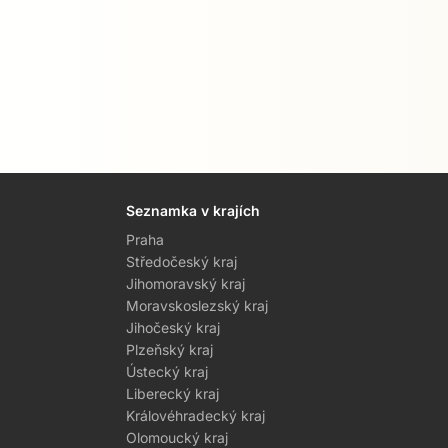
Seznamka v krajích
Praha
Středočeský kraj
Jihomoravský kraj
Moravskoslezský kraj
Jihočeský kraj
Plzeňský kraj
Ústecký kraj
Liberecký kraj
Královéhradecký kraj
Olomoucký kraj