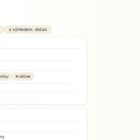
s výhledem: občas
bičky
Králíček
iny