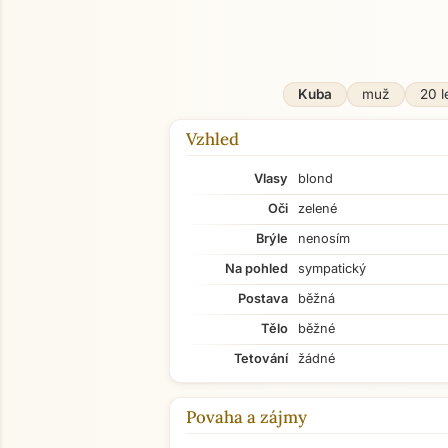
Kuba
muž
20 l
Vzhled
Vlasy
blond
Oči
zelené
Brýle
nenosím
Na pohled
sympatický
Postava
běžná
Tělo
běžné
Tetování
žádné
Povaha a zájmy