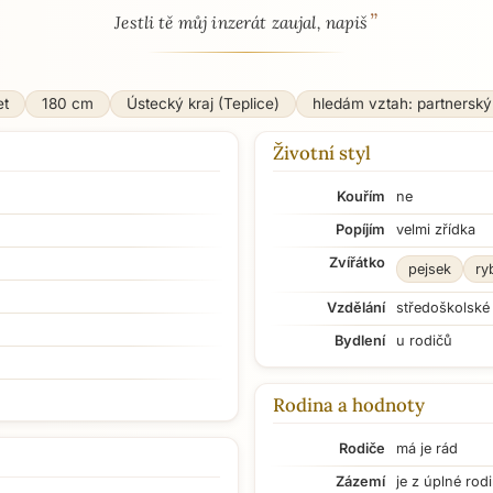
”
Jestli tě můj inzerát zaujal, napiš
et
180 cm
Ústecký kraj (Teplice)
hledám vztah: partnerský
Životní styl
Kouřím
ne
Popíjím
velmi zřídka
Zvířátko
pejsek
ry
Vzdělání
středoškolské
Bydlení
u rodičů
Rodina a hodnoty
Rodiče
má je rád
Zázemí
je z úplné rod