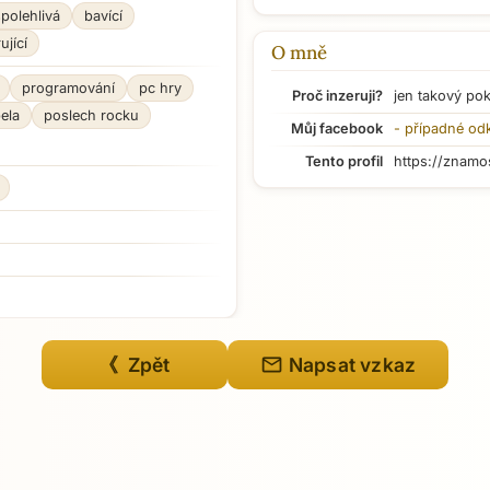
spolehlivá
bavící
jící
O mně
programování
pc hry
Proč inzeruji?
jen takový po
ela
poslech rocku
Můj facebook
- případné od
Tento profil
https://znamo
mail
《 Zpět
Napsat vzkaz
Přejít na hlavní obsah