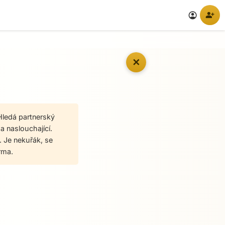
person_add
account_circle
✕
Hledá partnerský
a naslouchající.
. Je nekuřák, se
rma.