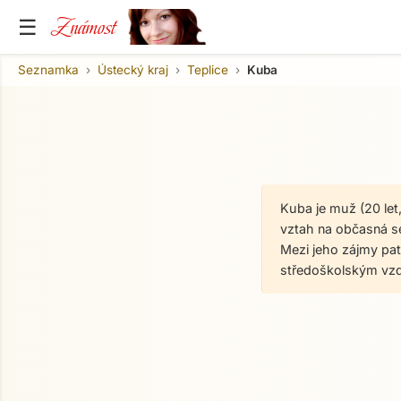
Známost
☰
Seznamka
Ústecký kraj
Teplice
Kuba
Kuba je muž (20 let
vztah na občasná set
Mezi jeho zájmy pat
středoškolským vzd
O mně