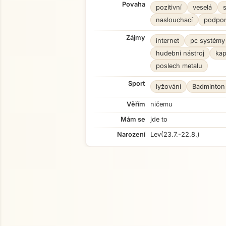
Povaha
pozitivní
veselá
naslouchací
podporu
Zájmy
internet
pc systémy
hudební nástroj
kap
poslech metalu
Sport
lyžování
Badminton
Věřím
ničemu
Mám se
jde to
Narození
Lev
(23.7.-22.8.)