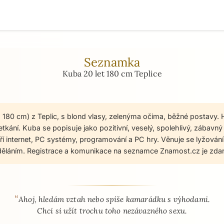
Seznamka
Kuba 20 let 180 cm Teplice
, 180 cm) z Teplic, s blond vlasy, zelenýma očima, běžné postavy. 
kání. Kuba se popisuje jako pozitivní, veselý, spolehlivý, zábavný 
ří internet, PC systémy, programování a PC hry. Věnuje se lyžování
ěláním. Registrace a komunikace na seznamce Znamost.cz je zda
“
 - seznamka profil
Ahoj, hledám vztah nebo spíše kamarádku s výhodami.
Chci si užít trochu toho nezávazného sexu.