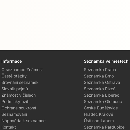
Informace
Seznamka ve městech
O seznamce Známost
Seznamka Praha
Časté otázky
Seznamka Brno
Srovnání seznamek
Seznamka Ostrava
Slovník pojmů
Seznamka Plzeň
Známost v číslech
Seznamka Liberec
Podmínky užití
Seznamka Olomouc
Ochrana soukromí
České Budějovice
Seznamování
Hradec Králové
Nápověda k seznamce
Ústí nad Labem
Kontakt
Seznamka Pardubice