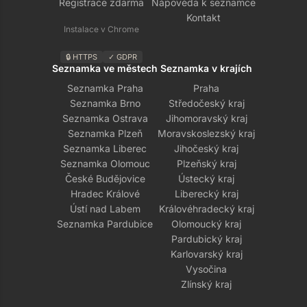
Registrace zdarma
Nápověda k seznamce
Kontakt
Instalace v Chrome
🔒 HTTPS
✓ GDPR
Seznamka ve městech
Seznamka v krajích
Seznamka Praha
Praha
Seznamka Brno
Středočeský kraj
Seznamka Ostrava
Jihomoravský kraj
Seznamka Plzeň
Moravskoslezský kraj
Seznamka Liberec
Jihočeský kraj
Seznamka Olomouc
Plzeňský kraj
České Budějovice
Ústecký kraj
Hradec Králové
Liberecký kraj
Ústí nad Labem
Královéhradecký kraj
Seznamka Pardubice
Olomoucký kraj
Pardubický kraj
Karlovarský kraj
Vysočina
Zlínský kraj