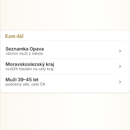
Přejít na hlavní obsah
Kam dál
Seznamka Opava
chevron_right
všichni muži z města
Moravskoslezský kraj
chevron_right
rozšířit hledání na celý kraj
Muži 39–45 let
chevron_right
podobný věk, celá ČR