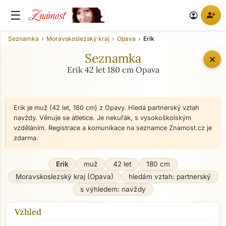
Známost
☰
person_add
account_circle
Seznamka
Moravskoslezský kraj
Opava
Erik
Seznamka
✕
Erik 42 let 180 cm Opava
Erik je muž (42 let, 180 cm) z Opavy. Hledá partnerský vztah
navždy. Věnuje se atletice. Je nekuřák, s vysokoškolským
vzděláním. Registrace a komunikace na seznamce Znamost.cz je
zdarma.
Erik
muž
42 let
180 cm
Moravskoslezský kraj (Opava)
hledám vztah: partnerský
s výhledem: navždy
Vzhled