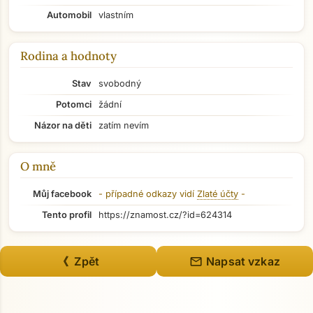
Automobil
vlastním
Rodina a hodnoty
Stav
svobodný
Potomci
žádní
Názor na děti
zatím nevím
O mně
Můj facebook
- případné odkazy vidí
Zlaté účty
-
Tento profil
https://znamost.cz/?id=624314
mail
《 Zpět
Napsat vzkaz