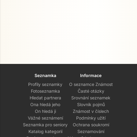
Seznamka
Informace
Profily seznamky
O seznamce Známost
Fotoseznamka
Časté otázky
Hledat partnera
Srovnání seznamek
Ona hledá jeho
Slovník pojmů
On hledá ji
Známost v číslech
Vážné seznámení
Podmínky užití
Seznamka pro seniory
Ochrana soukromí
Katalog kategorií
Seznamování