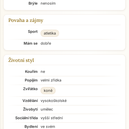
Brýle
nenosím
Povaha a zájmy
Sport
atletika
Mám se
dobře
Životní styl
Kouřím
ne
Popíjím
velmi zřídka
Zvířátko
koně
Vzdělání
vysokoškolské
Živobytí
umělec
Sociální třída
vyšší střední
Bydlení
ve svém