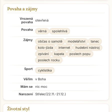
Povaha a zájmy
Vrozená
otevřená
povaha
Povaha
věrná
spolehlivá
Zájmy
občas o samotě
modelářství
tanec
kolo-jízda
internet
hudební nástroj
zpívání
kapela
poslech popu
poslech rocku
Sport
cyklistika
Věřím
v Boha
Mám se
nic moc
Narození
Střelec
(22.11.-21.12.)
Životní styl