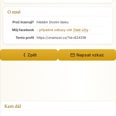
Přejít na hlavní obsah
O mně
Proč inzeruji?
hledám životní lásku
Můj facebook
- případné odkazy vidí
Zlaté účty
-
Tento profil
https://znamost.cz/?id=624318
mail
《 Zpět
Napsat vzkaz
Kam dál