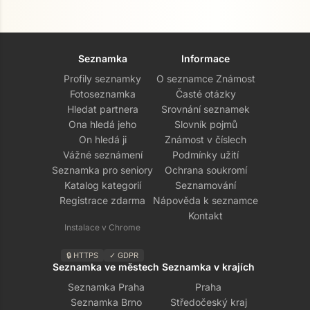
Seznamka
Informace
Profily seznamky
O seznamce Známost
Fotoseznamka
Časté otázky
Hledat partnera
Srovnání seznamek
Ona hledá jeho
Slovník pojmů
On hledá ji
Známost v číslech
Vážné seznámení
Podmínky užití
Seznamka pro seniory
Ochrana soukromí
Katalog kategorií
Seznamování
Registrace zdarma
Nápověda k seznamce
Kontakt
Instalace v Chrome
🔒 HTTPS
✓ GDPR
Seznamka ve městech
Seznamka v krajích
Seznamka Praha
Praha
Seznamka Brno
Středočeský kraj