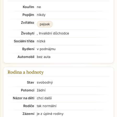
Kouřím
ne
Popíjím
nikdy
Zvířátko
pejsek
Živobytí
, Invalidní důchodce
Sociální třída
nízká
Bydlení
v podnájmu
Automobil
bez auta
Rodina a hodnoty
Stav
svobodný
Potomci
žádní
Názor na děti
chci další
Rodiče
tak normální
Zázemí
je z úplné rodiny