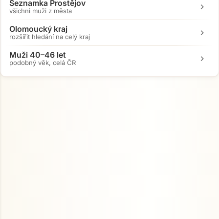
Seznamka Prostějov
chevron_right
všichni muži z města
Olomoucký kraj
chevron_right
rozšířit hledání na celý kraj
Muži 40–46 let
chevron_right
podobný věk, celá ČR