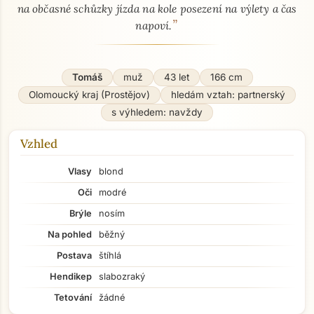
na občasné schůzky jízda na kole posezení na výlety a čas
”
napoví.
Tomáš
muž
43 let
166 cm
Olomoucký kraj (Prostějov)
hledám vztah: partnerský
s výhledem: navždy
Vzhled
Vlasy
blond
Oči
modré
Brýle
nosím
Na pohled
běžný
Postava
štíhlá
Hendikep
slabozraký
Tetování
žádné