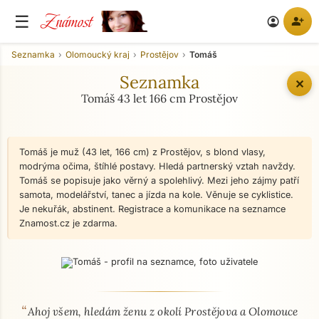
Známost
☰
person_add
account_circle
Seznamka
Olomoucký kraj
Prostějov
Tomáš
Seznamka
✕
Tomáš 43 let 166 cm Prostějov
Tomáš je muž (43 let, 166 cm) z Prostějov, s blond vlasy,
modrýma očima, štíhlé postavy. Hledá partnerský vztah navždy.
Tomáš se popisuje jako věrný a spolehlivý. Mezi jeho zájmy patří
samota, modelářství, tanec a jízda na kole. Věnuje se cyklistice.
Je nekuřák, abstinent. Registrace a komunikace na seznamce
Znamost.cz je zdarma.
“
O mně - seznamka profil
Ahoj všem, hledám ženu z okolí Prostějova a Olomouce