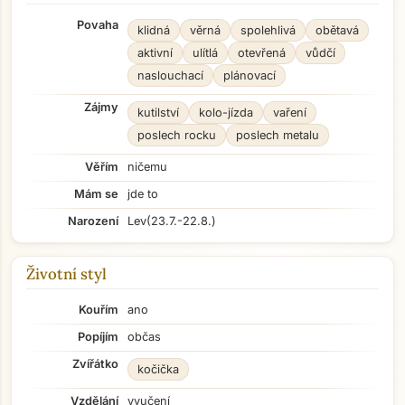
Povaha
klidná
věrná
spolehlivá
obětavá
aktivní
ulítlá
otevřená
vůdčí
naslouchací
plánovací
Zájmy
kutilství
kolo-jízda
vaření
poslech rocku
poslech metalu
Věřím
ničemu
Mám se
jde to
Narození
Lev
(23.7.-22.8.)
Životní styl
Kouřím
ano
Popíjím
občas
Zvířátko
kočička
Vzdělání
vyučení