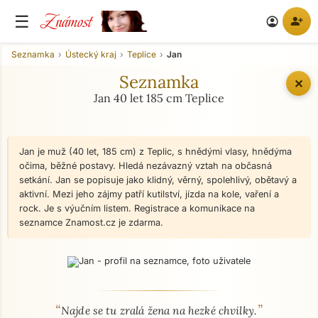
Známost
☰
person_add
account_circle
Seznamka
Ústecký kraj
Teplice
Jan
Seznamka
✕
Jan 40 let 185 cm Teplice
Jan je muž (40 let, 185 cm) z Teplic, s hnědými vlasy, hnědýma
očima, běžné postavy. Hledá nezávazný vztah na občasná
setkání. Jan se popisuje jako klidný, věrný, spolehlivý, obětavý a
aktivní. Mezi jeho zájmy patří kutilství, jízda na kole, vaření a
rock. Je s výučním listem. Registrace a komunikace na
seznamce Znamost.cz je zdarma.
“
”
O mně - seznamka profil
Najde se tu zralá žena na hezké chvilky.