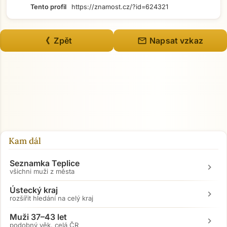
Tento profil
https://znamost.cz/?id=624321
mail
《 Zpět
Napsat vzkaz
Kam dál
Seznamka Teplice
chevron_right
všichni muži z města
Ústecký kraj
chevron_right
rozšířit hledání na celý kraj
Muži 37–43 let
chevron_right
podobný věk, celá ČR