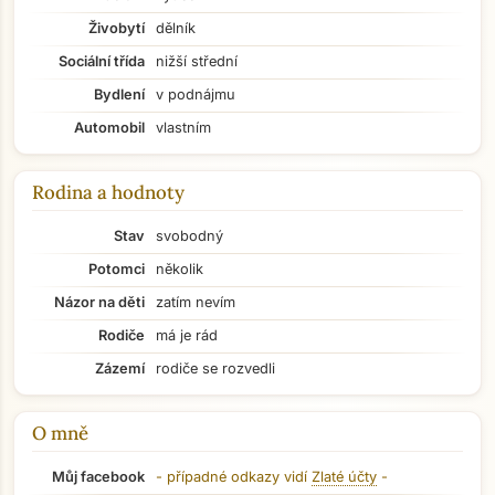
Živobytí
dělník
Sociální třída
nižší střední
Bydlení
v podnájmu
Automobil
vlastním
Rodina a hodnoty
Stav
svobodný
Potomci
několik
Názor na děti
zatím nevím
Rodiče
má je rád
Zázemí
rodiče se rozvedli
O mně
Přejít na hlavní obsah
Můj facebook
- případné odkazy vidí
Zlaté účty
-