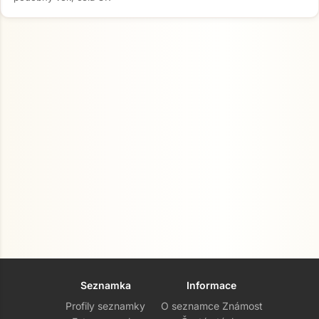
Seznamka
Informace
Profily seznamky
O seznamce Známost