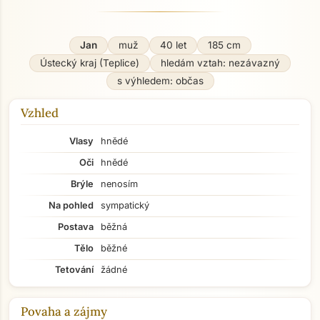
Jan
muž
40 let
185 cm
Ústecký kraj (Teplice)
hledám vztah: nezávazný
s výhledem: občas
Vzhled
Vlasy
hnědé
Oči
hnědé
Brýle
nenosím
Na pohled
sympatický
Postava
běžná
Tělo
běžné
Tetování
žádné
Povaha a zájmy