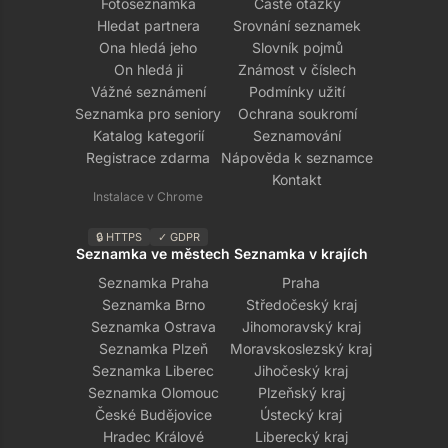
Fotoseznamka
Časté otázky
Hledat partnera
Srovnání seznamek
Ona hledá jeho
Slovník pojmů
On hledá ji
Známost v číslech
Vážné seznámení
Podmínky užití
Seznamka pro seniory
Ochrana soukromí
Katalog kategorií
Seznamování
Registrace zdarma
Nápověda k seznamce
Kontakt
Instalace v Chrome
🔒 HTTPS
✓ GDPR
Seznamka ve městech
Seznamka v krajích
Seznamka Praha
Praha
Seznamka Brno
Středočeský kraj
Seznamka Ostrava
Jihomoravský kraj
Seznamka Plzeň
Moravskoslezský kraj
Seznamka Liberec
Jihočeský kraj
Seznamka Olomouc
Plzeňský kraj
České Budějovice
Ústecký kraj
Hradec Králové
Liberecký kraj