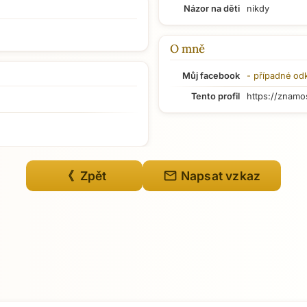
Názor na děti
nikdy
O mně
Můj facebook
- případné od
Tento profil
https://znamo
mail
《 Zpět
Napsat vzkaz