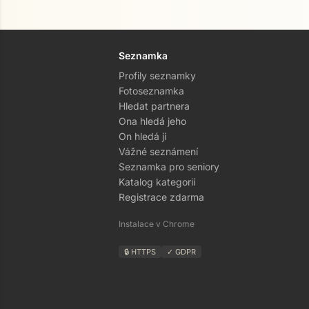
Seznamka
Profily seznamky
Fotoseznamka
Hledat partnera
Ona hledá jeho
On hledá ji
Vážné seznámení
Seznamka pro seniory
Katalog kategorií
Registrace zdarma
Instalace v Chrome
🔒 HTTPS
✓ GDPR