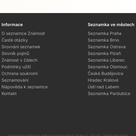
Informace
Seznamka ve městech
O seznamce Známost
Seznamka Praha
Časté otázky
Seznamka Brno
Srovnání seznamek
Seznamka Ostrava
Slovník pojmů
Seznamka Plzeň
Známost v číslech
Seznamka Liberec
Podmínky užití
Seznamka Olomouc
Ochrana soukromí
České Budějovice
Seznamování
Hradec Králové
Nápověda k seznamce
Ústí nad Labem
Kontakt
Seznamka Pardubice
Seznamka Známost sídlí na Vinohradech, Praha 3, 130 00, Česká republika