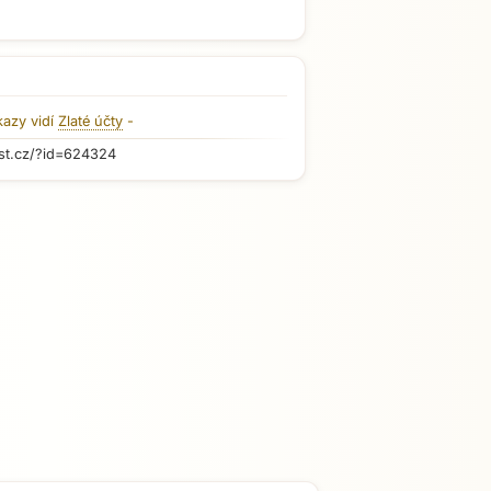
kazy vidí
Zlaté účty
-
st.cz/?id=624324