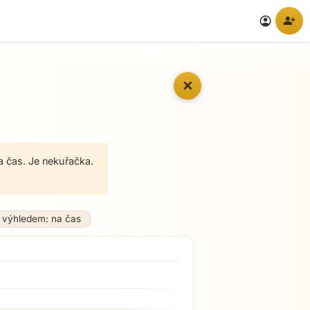
person_add
account_circle
✕
a čas. Je nekuřačka.
 výhledem: na čas