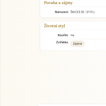
Povaha a zájmy
Narození
Štír
(23.10.-21.11.)
Životní styl
Kouřím
ne
Zvířátko
žádné