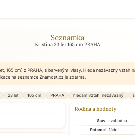
Seznamka
Kristína 23 let 165 cm PRAHA
3 let, 165 cm) z PRAHA, s barvenými vlasy. Hledá nezávazný vztah n
ikace na seznamce Znamost.cz je zdarma.
23 let
165 cm
PRAHA
hledám vztah: nezávazný
s
Rodina a hodnoty
Stav
svobodná
Potomci
žádní