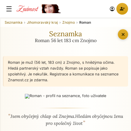
Známost
☰
person_add
account_circle
Seznamka
Jihomoravský kraj
Znojmo
Roman
Seznamka
✕
Roman 56 let 183 cm Znojmo
Roman je muž (56 let, 183 cm) z Znojmo, s hnědýma očima.
Hledá partnerský vztah navždy. Roman se popisuje jako
spolehlivý. Je nekuřák. Registrace a komunikace na seznamce
Znamost.cz je zdarma.
“
O mně - seznamka profil
Jsem obyčejný chlap od Znojma.Hledám obyčejnou ženu
”
pro společný život