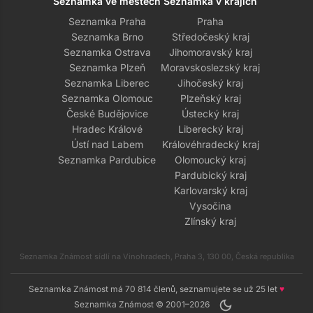
Seznamka ve městech
Seznamka v krajích
Seznamka Praha
Praha
Seznamka Brno
Středočeský kraj
Seznamka Ostrava
Jihomoravský kraj
Seznamka Plzeň
Moravskoslezský kraj
Seznamka Liberec
Jihočeský kraj
Seznamka Olomouc
Plzeňský kraj
České Budějovice
Ústecký kraj
Hradec Králové
Liberecký kraj
Ústí nad Labem
Královéhradecký kraj
Seznamka Pardubice
Olomoucký kraj
Pardubický kraj
Karlovarský kraj
Vysočina
Zlínský kraj
Seznamka Známost sídlí na Vinohradech, Praha 3, 130 00, Česká republika
Seznamka Známost má 70 814 členů, seznamujete se už 25 let
♥
dark_mode
Seznamka Známost © 2001–2026