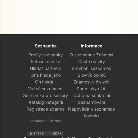
Seznamka
Informace
Profily seznamky
O seznamce Známost
Fotoseznamka
Časté otázky
Hledat partnera
Srovnání seznamek
Ona hledá jeho
Slovník pojmů
On hledá ji
Známost v číslech
Vážné seznámení
Podmínky užití
Seznamka pro seniory
Ochrana soukromí
Katalog kategorií
Seznamování
Registrace zdarma
Nápověda k seznamce
Kontakt
Instalace v Chrome
🔒 HTTPS
✓ GDPR