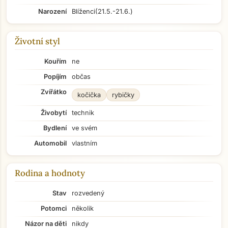
Narození
Blíženci
(21.5.-21.6.)
Životní styl
Kouřím
ne
Popíjím
občas
Zvířátko
kočička
rybičky
Živobytí
technik
Bydlení
ve svém
Automobil
vlastním
Rodina a hodnoty
Stav
rozvedený
Potomci
několik
Názor na děti
nikdy