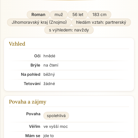
Roman
muž
56 let
183 cm
Jihomoravský kraj (Znojmo)
hledám vztah: partnerský
s výhledem: navždy
Vzhled
Oči
hnědé
Brýle
na čtení
Na pohled
běžný
Tetování
žádné
Povaha a zájmy
Povaha
spolehlivá
Věřím
ve vyšší moc
Mám se
jde to