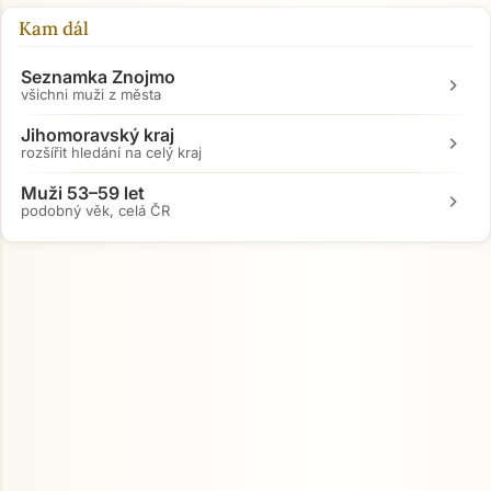
Kam dál
Seznamka Znojmo
chevron_right
všichni muži z města
Jihomoravský kraj
chevron_right
rozšířit hledání na celý kraj
Muži 53–59 let
chevron_right
podobný věk, celá ČR