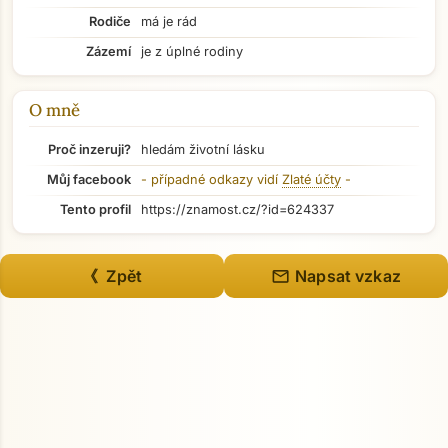
Rodiče
má je rád
Zázemí
je z úplné rodiny
O mně
Proč inzeruji?
hledám životní lásku
Můj facebook
- případné odkazy vidí
Zlaté účty
-
Tento profil
https://znamost.cz/?id=624337
mail
《 Zpět
Napsat vzkaz
Přejít na hlavní obsah