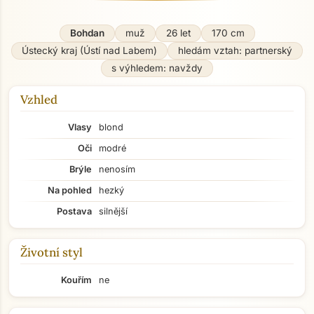
Bohdan
muž
26 let
170 cm
Ústecký kraj (Ústí nad Labem)
hledám vztah: partnerský
s výhledem: navždy
Vzhled
Vlasy
blond
Oči
modré
Brýle
nenosím
Na pohled
hezký
Postava
silnější
Životní styl
Kouřím
ne