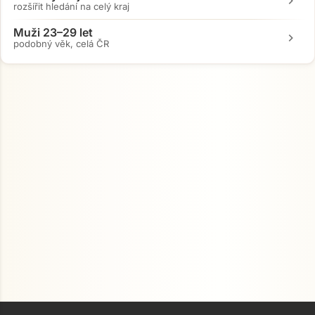
chevron_right
rozšířit hledání na celý kraj
Muži 23–29 let
chevron_right
podobný věk, celá ČR