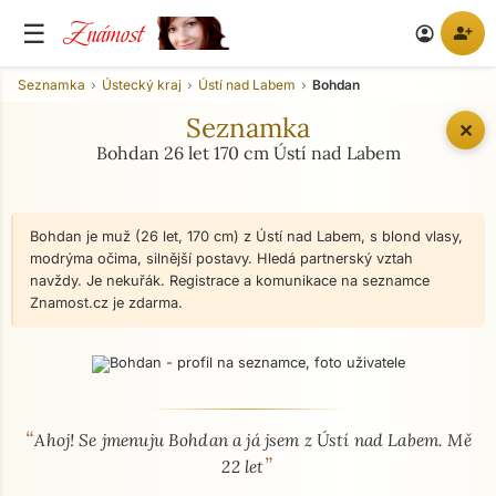
Známost
☰
person_add
account_circle
Seznamka
Ústecký kraj
Ústí nad Labem
Bohdan
Seznamka
✕
Bohdan 26 let 170 cm Ústí nad Labem
Bohdan je muž (26 let, 170 cm) z Ústí nad Labem, s blond vlasy,
modrýma očima, silnější postavy. Hledá partnerský vztah
navždy. Je nekuřák. Registrace a komunikace na seznamce
Znamost.cz je zdarma.
“
O mně - seznamka profil
Ahoj! Se jmenuju Bohdan a já jsem z Ústí nad Labem. Mě
”
22 let