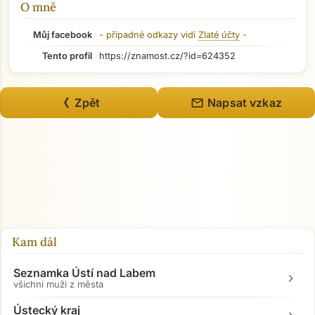
O mně
Můj facebook
- případné odkazy vidí
Zlaté účty
-
Tento profil
https://znamost.cz/?id=624352
mail
《 Zpět
Napsat vzkaz
Kam dál
Seznamka Ústí nad Labem
chevron_right
všichni muži z města
Ústecký kraj
Přejít na hlavní obsah