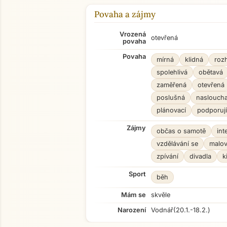
Povaha a zájmy
Vrozená
otevřená
povaha
Povaha
mírná
klidná
roz
spolehlivá
obětavá
zaměřená
otevřená
poslušná
nasloucha
plánovací
podporují
Zájmy
občas o samotě
int
vzdělávání se
malov
zpívání
divadla
k
Sport
běh
Mám se
skvěle
Narození
Vodnář
(20.1.-18.2.)