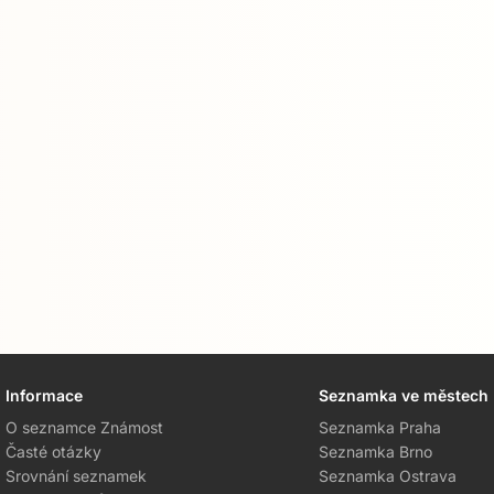
Informace
Seznamka ve městech
O seznamce Známost
Seznamka Praha
Časté otázky
Seznamka Brno
Srovnání seznamek
Seznamka Ostrava