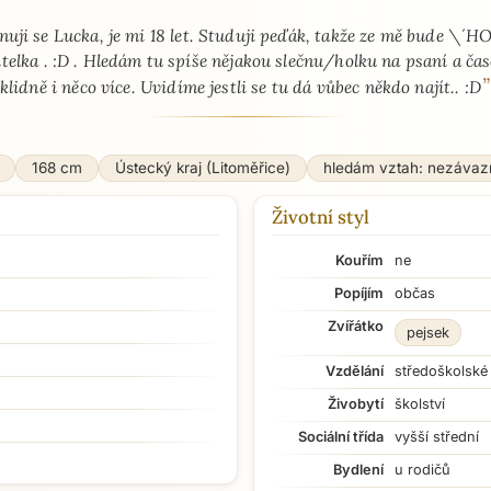
nuji se Lucka, je mi 18 let. Studuji peďák, takže ze mě bude \´H
itelka . :D . Hledám tu spíše nějakou slečnu/holku na psaní a ča
”
klidně i něco více. Uvidíme jestli se tu dá vůbec někdo najít.. :D
168 cm
Ústecký kraj (Litoměřice)
hledám vztah: nezávaz
Životní styl
Kouřím
ne
Popíjím
občas
Zvířátko
pejsek
Vzdělání
středoškolské
Živobytí
školství
Sociální třída
vyšší střední
Bydlení
u rodičů