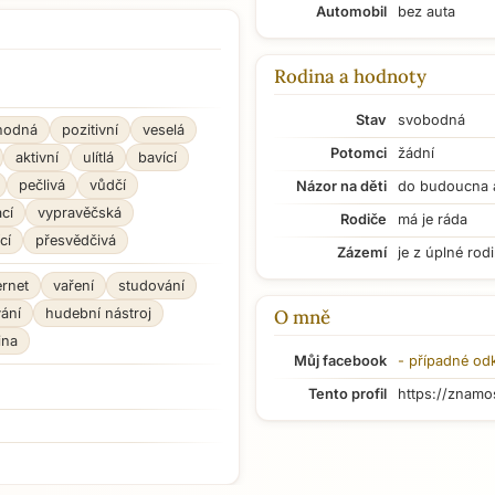
Automobil
bez auta
Rodina a hodnoty
Stav
svobodná
hodná
pozitivní
veselá
Potomci
žádní
aktivní
ulítlá
bavící
pečlivá
vůdčí
Názor na děti
do budoucna 
cí
vypravěčská
Rodiče
má je ráda
cí
přesvědčivá
Zázemí
je z úplné rod
ernet
vaření
studování
ání
hudební nástroj
O mně
ina
Můj facebook
- případné od
Tento profil
https://znamo