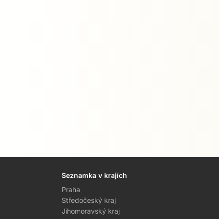
Seznamka v krajích
Praha
Středočeský kraj
Jihomoravský kraj