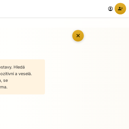
person_add
account_circle
✕
ostavy. Hledá
zitivní a veselá.
a, se
rma.