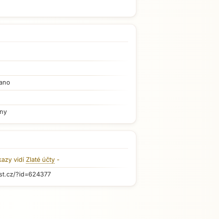
ano
iny
kazy vidí
Zlaté účty
-
st.cz/?id=624377