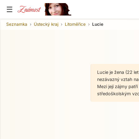
Známost
☰
Seznamka
Ústecký kraj
Litoměřice
Lucie
Lucie je žena (22 l
nezávazný vztah na o
Mezi její zájmy patř
středoškolským vzd
O mně