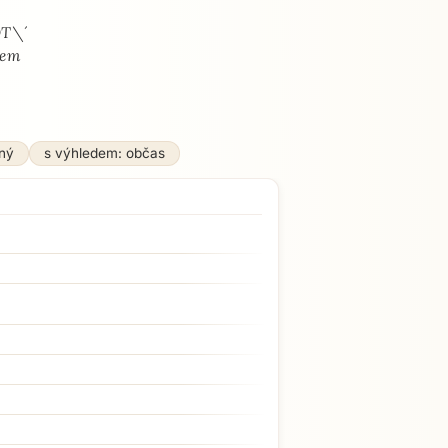
OT\´
sem
ný
s výhledem: občas