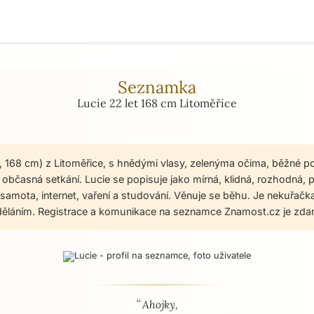
Seznamka
Lucie 22 let 168 cm Litoměřice
et, 168 cm) z Litoměřice, s hnědými vlasy, zelenýma očima, běžné p
bčasná setkání. Lucie se popisuje jako mírná, klidná, rozhodná, po
í samota, internet, vaření a studování. Věnuje se běhu. Je nekuřačk
ěláním. Registrace a komunikace na seznamce Znamost.cz je zda
“
 - seznamka profil
Ahojky,