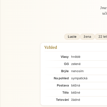
Jme
uč
Lucie
žena
22 let
Vzhled
Vlasy
hnědé
Oči
zelené
Brýle
nenosím
Na pohled
sympatická
Postava
běžná
Tělo
běžné
Tetování
žádné