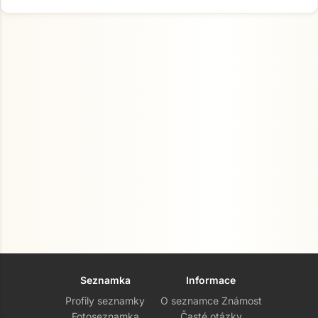
Seznamka
Informace
Profily seznamky
O seznamce Známost
Fotoseznamka
Časté otázky