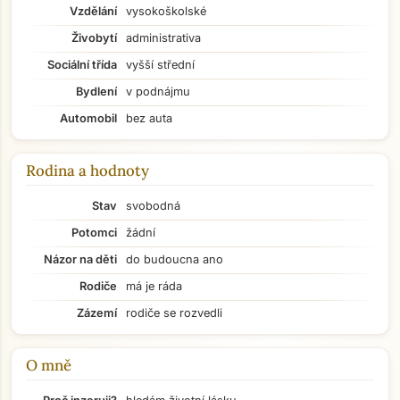
Vzdělání
vysokoškolské
Živobytí
administrativa
Sociální třída
vyšší střední
Bydlení
v podnájmu
Automobil
bez auta
Přejít na hlavní obsah
Rodina a hodnoty
Stav
svobodná
Potomci
žádní
Názor na děti
do budoucna ano
Rodiče
má je ráda
Zázemí
rodiče se rozvedli
O mně