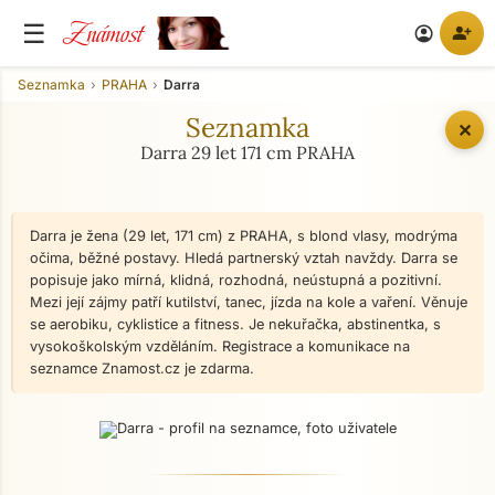
Známost
☰
person_add
account_circle
Seznamka
PRAHA
Darra
Seznamka
✕
Darra 29 let 171 cm PRAHA
Darra je žena (29 let, 171 cm) z PRAHA, s blond vlasy, modrýma
očima, běžné postavy. Hledá partnerský vztah navždy. Darra se
popisuje jako mírná, klidná, rozhodná, neústupná a pozitivní.
Mezi její zájmy patří kutilství, tanec, jízda na kole a vaření. Věnuje
se aerobiku, cyklistice a fitness. Je nekuřačka, abstinentka, s
vysokoškolským vzděláním. Registrace a komunikace na
seznamce Znamost.cz je zdarma.