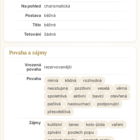
Na pohled
charismatická
Postava
běžná
Tělo
běžné
Tetování
žádné
Povaha a zájmy
Vrozená
rezervovanější
povaha
Povaha
mírná
klidná
rozhodná
neústupná
pozitivní
veselá
věrná
spolehlivá
aktivní
bavící
otevřená
pečlivá
naslouchací
podporující
přesvědčivá
Zájmy
kutilství
tanec
kolo-jízda
vaření
zpívání
poslech popu