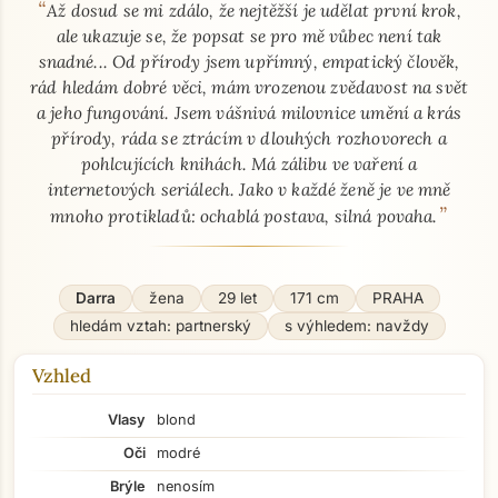
“
O mně - seznamka profil
Až dosud se mi zdálo, že nejtěžší je udělat první krok,
ale ukazuje se, že popsat se pro mě vůbec není tak
snadné... Od přírody jsem upřímný, empatický člověk,
rád hledám dobré věci, mám vrozenou zvědavost na svět
a jeho fungování. Jsem vášnivá milovnice umění a krás
přírody, ráda se ztrácím v dlouhých rozhovorech a
pohlcujících knihách. Má zálibu ve vaření a
internetových seriálech. Jako v každé ženě je ve mně
”
mnoho protikladů: ochablá postava, silná povaha.
Darra
žena
29 let
171 cm
PRAHA
hledám vztah: partnerský
s výhledem: navždy
Vzhled
Vlasy
blond
Oči
modré
Brýle
nenosím