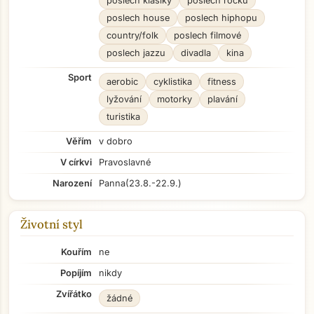
poslech klasiky
poslech rocku
poslech house
poslech hiphopu
country/folk
poslech filmové
poslech jazzu
divadla
kina
Sport
aerobic
cyklistika
fitness
lyžování
motorky
plavání
turistika
Věřím
v dobro
V církvi
Pravoslavné
Narození
Panna
(23.8.-22.9.)
Životní styl
Kouřím
ne
Popíjím
nikdy
Zvířátko
žádné