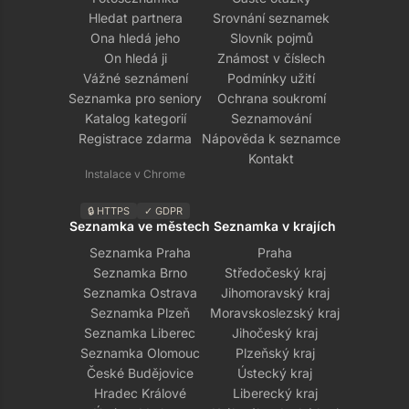
Hledat partnera
Srovnání seznamek
Ona hledá jeho
Slovník pojmů
On hledá ji
Známost v číslech
Vážné seznámení
Podmínky užití
Seznamka pro seniory
Ochrana soukromí
Katalog kategorií
Seznamování
Registrace zdarma
Nápověda k seznamce
Kontakt
Instalace v Chrome
🔒 HTTPS
✓ GDPR
Seznamka ve městech
Seznamka v krajích
Seznamka Praha
Praha
Seznamka Brno
Středočeský kraj
Seznamka Ostrava
Jihomoravský kraj
Seznamka Plzeň
Moravskoslezský kraj
Seznamka Liberec
Jihočeský kraj
Seznamka Olomouc
Plzeňský kraj
České Budějovice
Ústecký kraj
Hradec Králové
Liberecký kraj