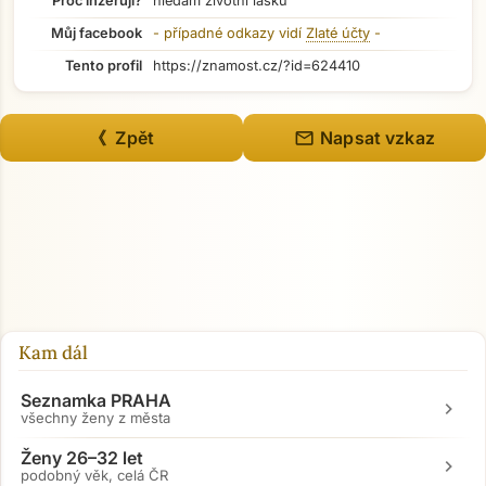
Proč inzeruji?
hledám životní lásku
Můj facebook
- případné odkazy vidí
Zlaté účty
-
Tento profil
https://znamost.cz/?id=624410
mail
《 Zpět
Napsat vzkaz
Kam dál
Seznamka PRAHA
chevron_right
všechny ženy z města
Ženy 26–32 let
chevron_right
podobný věk, celá ČR