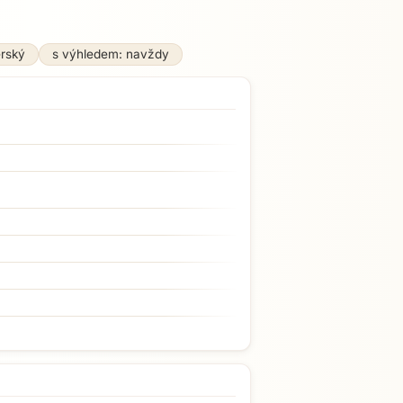
erský
s výhledem: navždy