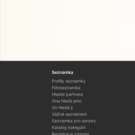
Seznamka
Profily seznamky
Fotoseznamka
Hledat partnera
Ona hledá jeho
On hledá ji
Vážné seznámení
Seznamka pro seniory
Katalog kategorií
Registrace zdarma