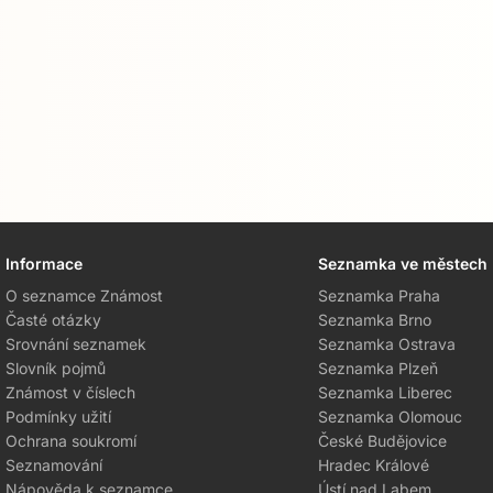
Informace
Seznamka ve městech
O seznamce Známost
Seznamka Praha
Časté otázky
Seznamka Brno
Srovnání seznamek
Seznamka Ostrava
Slovník pojmů
Seznamka Plzeň
Známost v číslech
Seznamka Liberec
Podmínky užití
Seznamka Olomouc
Ochrana soukromí
České Budějovice
Seznamování
Hradec Králové
Nápověda k seznamce
Ústí nad Labem