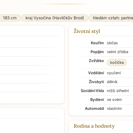
183 cm
kraj Vysočina (Havlíčkův Brod)
hledám vztah: partn
Životní styl
Kouřím
občas
Popíjím
velmi zřídka
Zvířátko
kočička
Vzdělání
vyučení
Živobytí
dělník
Sociální třída
nižší střední
Bydlení
ve svém
Automobil
vlastním
Rodina a hodnoty