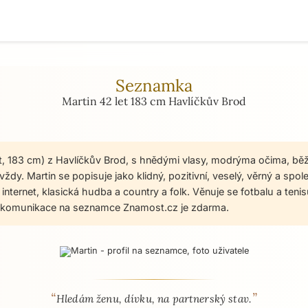
Seznamka
Martin 42 let 183 cm Havlíčkův Brod
et, 183 cm) z Havlíčkův Brod, s hnědými vlasy, modrýma očima, bě
ždy. Martin se popisuje jako klidný, pozitivní, veselý, věrný a spole
í, internet, klasická hudba a country a folk. Věnuje se fotbalu a ten
 a komunikace na seznamce Znamost.cz je zdarma.
“
”
 - seznamka profil
Hledám ženu, dívku, na partnerský stav.