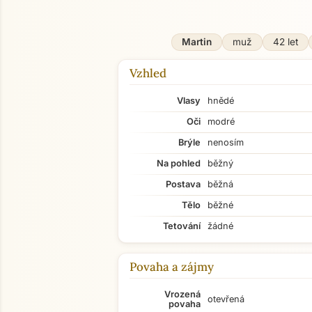
Martin
muž
42 let
Vzhled
Vlasy
hnědé
Oči
modré
Brýle
nenosím
Na pohled
běžný
Postava
běžná
Tělo
běžné
Tetování
žádné
Povaha a zájmy
Vrozená
otevřená
povaha