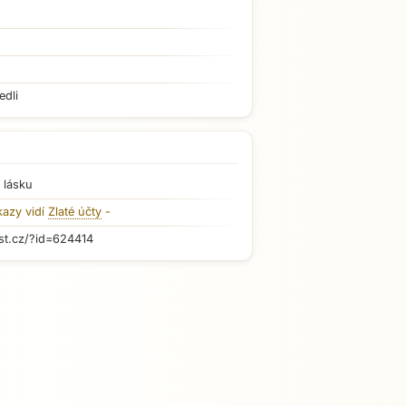
edli
 lásku
kazy vidí
Zlaté účty
-
st.cz/?id=624414