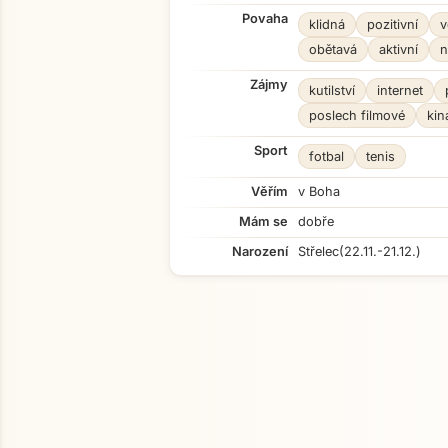
Povaha
klidná
pozitivní
v
obětavá
aktivní
n
Zájmy
kutilství
internet
poslech filmové
kin
Sport
fotbal
tenis
Věřím
v Boha
Mám se
dobře
Narození
Střelec
(22.11.-21.12.)