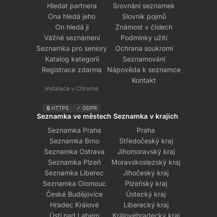
Hledat partnera
Srovnání seznamek
Ona hledá jeho
Slovník pojmů
On hledá ji
Známost v číslech
Vážné seznámení
Podmínky užití
Seznamka pro seniory
Ochrana soukromí
Katalog kategorií
Seznamování
Registrace zdarma
Nápověda k seznamce
Kontakt
Instalace v Chrome
🔒 HTTPS
✓ GDPR
Seznamka ve městech
Seznamka v krajích
Seznamka Praha
Praha
Seznamka Brno
Středočeský kraj
Seznamka Ostrava
Jihomoravský kraj
Seznamka Plzeň
Moravskoslezský kraj
Seznamka Liberec
Jihočeský kraj
Seznamka Olomouc
Plzeňský kraj
České Budějovice
Ústecký kraj
Hradec Králové
Liberecký kraj
Ústí nad Labem
Královéhradecký kraj