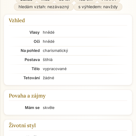
hledám vztah: nezávazný
s výhledem: navždy
Vzhled
Vlasy
hnědé
Oči
hnědé
Na pohled
charismatický
Postava
štíhlá
Tělo
vypracované
Tetování
žádné
Povaha a zájmy
Mám se
skvěle
Životní styl