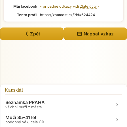
Můj facebook
- případné odkazy vidí
Zlaté účty
-
Tento profil
https://znamost.cz/?id=624424
mail
《 Zpět
Napsat vzkaz
Přejít na hlavní obsah
Kam dál
Seznamka PRAHA
chevron_right
všichni muži z města
Muži 35–41 let
chevron_right
podobný věk, celá ČR