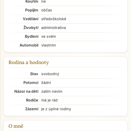
Kouřím
ne
Popíjím
občas
Vzdělání
středoškolské
Živobytí
administrativa
Bydlení
ve svém
Automobil
vlastním
Rodina a hodnoty
Stav
svobodný
Potomci
žádní
Názor na děti
zatím nevím
Rodiče
má je rád
Zázemí
je z úplné rodiny
O mně