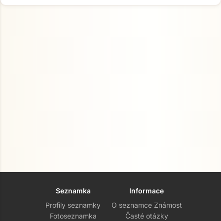
Seznamka
Informace
Profily seznamky
O seznamce Známost
Fotoseznamka
Časté otázky