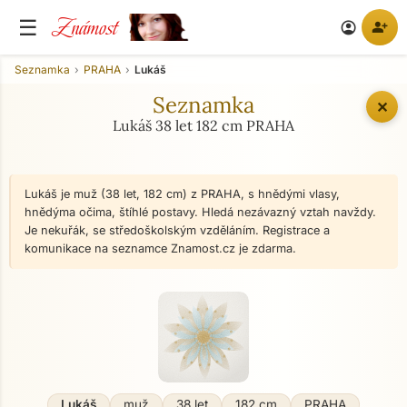
Známost
☰
person_add
account_circle
Seznamka
PRAHA
Lukáš
Seznamka
✕
Lukáš 38 let 182 cm PRAHA
Lukáš je muž (38 let, 182 cm) z PRAHA, s hnědými vlasy,
hnědýma očima, štíhlé postavy. Hledá nezávazný vztah navždy.
Je nekuřák, se středoškolským vzděláním. Registrace a
komunikace na seznamce Znamost.cz je zdarma.
Lukáš
muž
38 let
182 cm
PRAHA