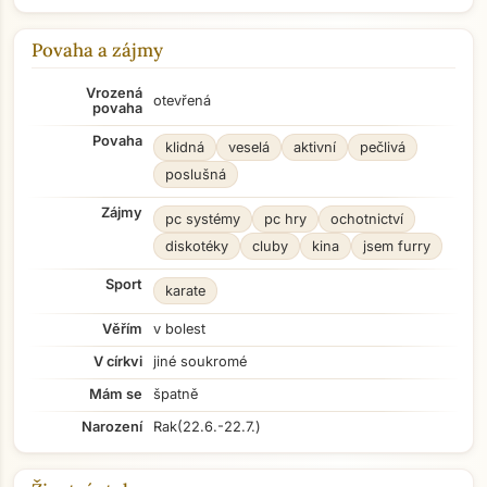
Povaha a zájmy
Vrozená
otevřená
povaha
Povaha
klidná
veselá
aktivní
pečlivá
poslušná
Zájmy
pc systémy
pc hry
ochotnictví
diskotéky
cluby
kina
jsem furry
Sport
karate
Věřím
v bolest
V církvi
jiné soukromé
Mám se
špatně
Narození
Rak
(22.6.-22.7.)