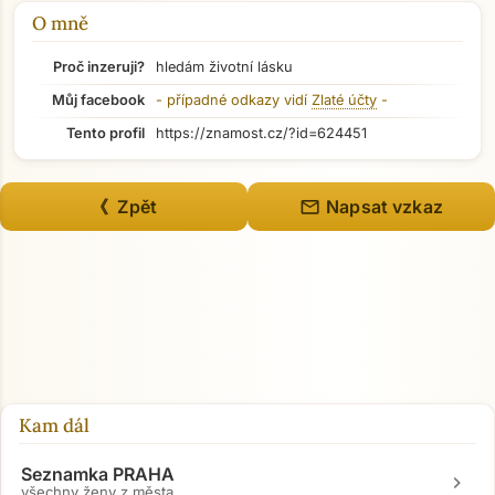
O mně
Proč inzeruji?
hledám životní lásku
Můj facebook
- případné odkazy vidí
Zlaté účty
-
Tento profil
https://znamost.cz/?id=624451
mail
《 Zpět
Napsat vzkaz
Kam dál
Seznamka PRAHA
chevron_right
všechny ženy z města