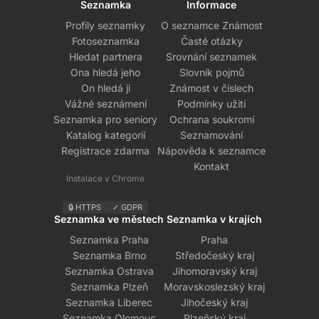
Seznamka
Informace
Profily seznamky
O seznamce Známost
Fotoseznamka
Časté otázky
Hledat partnera
Srovnání seznamek
Ona hledá jeho
Slovník pojmů
On hledá ji
Známost v číslech
Vážné seznámení
Podmínky užití
Seznamka pro seniory
Ochrana soukromí
Katalog kategorií
Seznamování
Registrace zdarma
Nápověda k seznamce
Kontakt
Instalace v Chrome
🔒 HTTPS
✓ GDPR
Seznamka ve městech
Seznamka v krajích
Seznamka Praha
Praha
Seznamka Brno
Středočeský kraj
Seznamka Ostrava
Jihomoravský kraj
Seznamka Plzeň
Moravskoslezský kraj
Seznamka Liberec
Jihočeský kraj
Seznamka Olomouc
Plzeňský kraj