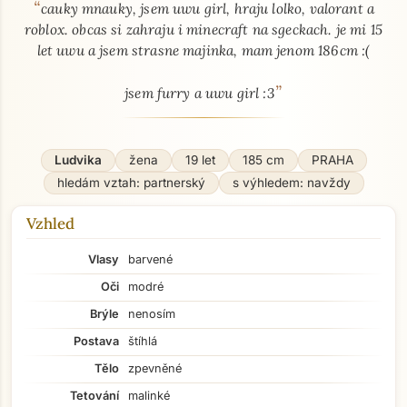
“
O mně - seznamka profil
cauky mnauky, jsem uwu girl, hraju lolko, valorant a
roblox. obcas si zahraju i minecraft na sgeckach. je mi 15
let uwu a jsem strasne majinka, mam jenom 186cm :(
”
jsem furry a uwu girl :3
Ludvika
žena
19 let
185 cm
PRAHA
hledám vztah: partnerský
s výhledem: navždy
Vzhled
Vlasy
barvené
Oči
modré
Brýle
nenosím
Postava
štíhlá
Tělo
zpevněné
Tetování
malinké