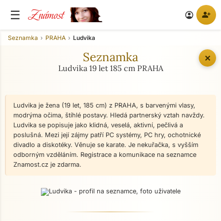
Známost
☰
person_add
account_circle
Seznamka
PRAHA
Ludvika
Seznamka
✕
Ludvika 19 let 185 cm PRAHA
Ludvika je žena (19 let, 185 cm) z PRAHA, s barvenými vlasy,
modrýma očima, štíhlé postavy. Hledá partnerský vztah navždy.
Ludvika se popisuje jako klidná, veselá, aktivní, pečlivá a
poslušná. Mezi její zájmy patří PC systémy, PC hry, ochotnické
divadlo a diskotéky. Věnuje se karate. Je nekuřačka, s vyšším
odborným vzděláním. Registrace a komunikace na seznamce
Znamost.cz je zdarma.