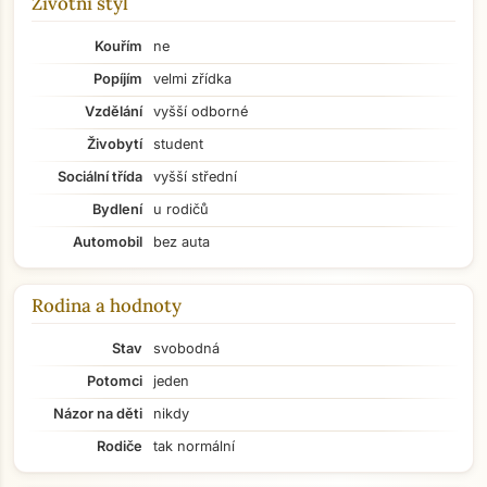
Životní styl
Kouřím
ne
Popíjím
velmi zřídka
Vzdělání
vyšší odborné
Živobytí
student
Sociální třída
vyšší střední
Bydlení
u rodičů
Automobil
bez auta
Rodina a hodnoty
Stav
svobodná
Potomci
jeden
Názor na děti
nikdy
Rodiče
tak normální
Přejít na hlavní obsah