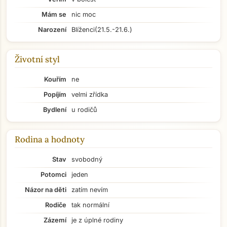
Mám se
nic moc
Narození
Blíženci
(21.5.-21.6.)
Životní styl
Kouřím
ne
Popíjím
velmi zřídka
Bydlení
u rodičů
Rodina a hodnoty
Stav
svobodný
Potomci
jeden
Názor na děti
zatím nevím
Rodiče
tak normální
Zázemí
je z úplné rodiny