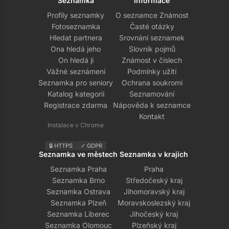
Seznamka
Informace
Profily seznamky
O seznamce Známost
Fotoseznamka
Časté otázky
Hledat partnera
Srovnání seznamek
Ona hledá jeho
Slovník pojmů
On hledá ji
Známost v číslech
Vážné seznámení
Podmínky užití
Seznamka pro seniory
Ochrana soukromí
Katalog kategorií
Seznamování
Registrace zdarma
Nápověda k seznamce
Kontakt
Instalace v Chrome
🔒 HTTPS
✓ GDPR
Seznamka ve městech
Seznamka v krajích
Seznamka Praha
Praha
Seznamka Brno
Středočeský kraj
Seznamka Ostrava
Jihomoravský kraj
Seznamka Plzeň
Moravskoslezský kraj
Seznamka Liberec
Jihočeský kraj
Seznamka Olomouc
Plzeňský kraj