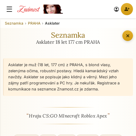
Známost
☰
person_add
account_circle
Seznamka
PRAHA
Asklater
Seznamka
✕
Asklater 18 let 177 cm PRAHA
Asklater je muž (18 let, 177 cm) z PRAHA, s blond vlasy,
zelenýma očima, robustní postavy. Hledá kamarádský vztah
navždy. Asklater se popisuje jako klidný a věrný. Mezi jeho
zájmy patří programování a PC hry. Je nekuřák. Registrace a
komunikace na seznamce Znamost.cz je zdarma.
“
”
O mně - seznamka profil
Hraju CS:GO MInecraft Roblox Apex