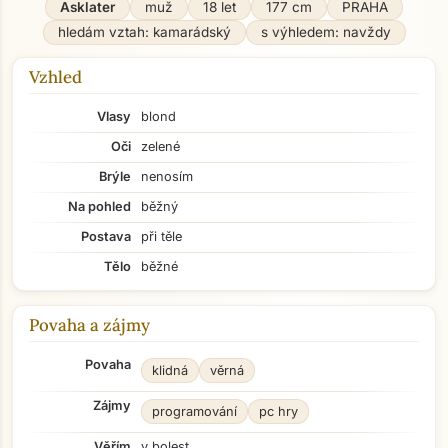
Asklater
muž
18 let
177 cm
PRAHA
hledám vztah: kamarádský
s výhledem: navždy
Vzhled
Vlasy
blond
Oči
zelené
Brýle
nenosím
Na pohled
běžný
Postava
při těle
Tělo
běžné
Povaha a zájmy
Povaha
klidná
věrná
Zájmy
programování
pc hry
Věřím
v bolest