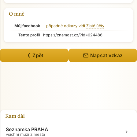
O mně
Můj facebook
- případné odkazy vidí
Zlaté účty
-
Tento profil
https://znamost.cz/?id=624486
mail
《 Zpět
Napsat vzkaz
Přejít na hlavní obsah
Kam dál
Seznamka PRAHA
chevron_right
všichni muži z města