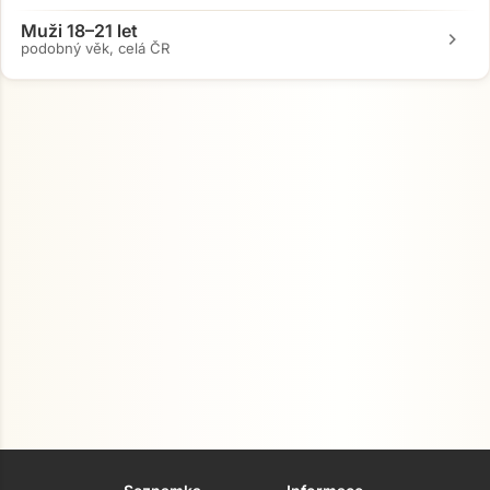
Muži 18–21 let
chevron_right
podobný věk, celá ČR