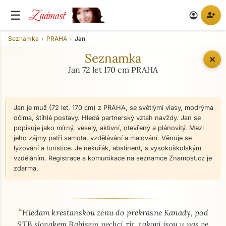
Známost
☰
person_add
account_circle
Seznamka
PRAHA
Jan
Seznamka
✕
Jan 72 let 170 cm PRAHA
Jan je muž (72 let, 170 cm) z PRAHA, se světlými vlasy, modrýma
očima, štíhlé postavy. Hledá partnerský vztah navždy. Jan se
popisuje jako mírný, veselý, aktivní, otevřený a plánovitý. Mezi
jeho zájmy patří samota, vzdělávání a malování. Věnuje se
lyžování a turistice. Je nekuřák, abstinent, s vysokoškolským
vzděláním. Registrace a komunikace na seznamce Znamost.cz je
zdarma.
“
O mně - seznamka profil
Hledam krestanskou zenu do prekrasne Kanady, pod
STB slovakem Babisem nechci zit. takovi jsou u nas ve