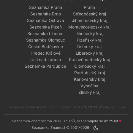
Seznamka Praha
Praha
Seznamka Brno
Středočeský kraj
Seznamka Ostrava
Jihomoravský kraj
Seznamka Plzeň
Moravskoslezský kraj
Seznamka Liberec
Jihočeský kraj
Seznamka Olomouc
Plzeňský kraj
České Budějovice
Ústecký kraj
Hradec Králové
Liberecký kraj
Ústí nad Labem
Královéhradecký kraj
Seznamka Pardubice
Olomoucký kraj
Pardubický kraj
Karlovarský kraj
Vysočina
Zlínský kraj
Seznamka Známost sídlí na Vinohradech, Praha 3, 130 00, Česká republika
Seznamka Známost má 70 803 členů, seznamujete se už 25 let
♥
dark_mode
Seznamka Známost © 2001–2026