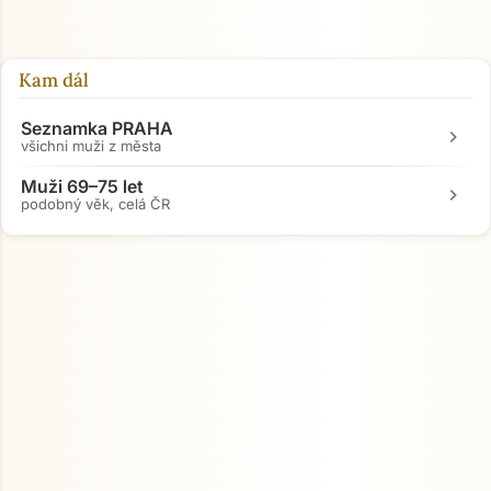
Kam dál
Seznamka PRAHA
chevron_right
všichni muži z města
Muži 69–75 let
chevron_right
podobný věk, celá ČR