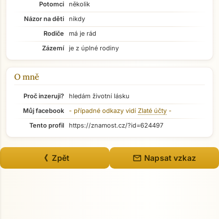
Potomci
několik
Názor na děti
nikdy
Přejít na hlavní obsah
Rodiče
má je rád
Zázemí
je z úplné rodiny
O mně
Proč inzeruji?
hledám životní lásku
Můj facebook
- případné odkazy vidí
Zlaté účty
-
Tento profil
https://znamost.cz/?id=624497
mail
《 Zpět
Napsat vzkaz