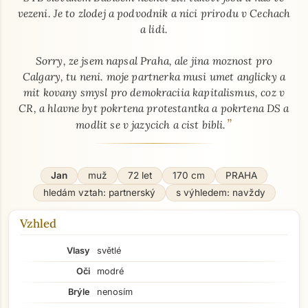
vezeni. Je to zlodej a podvodnik a nici prirodu v Cechach
a lidi.
Sorry, ze jsem napsal Praha, ale jina moznost pro
Calgary, tu neni. moje partnerka musi umet anglicky a
mit kovany smysl pro demokraciia kapitalismus, coz v
CR, a hlavne byt pokrtena protestantka a pokrtena DS a
”
modlit se v jazycich a cist bibli.
Jan
muž
72 let
170 cm
PRAHA
hledám vztah: partnerský
s výhledem: navždy
Vzhled
Vlasy
světlé
Oči
modré
Brýle
nenosím