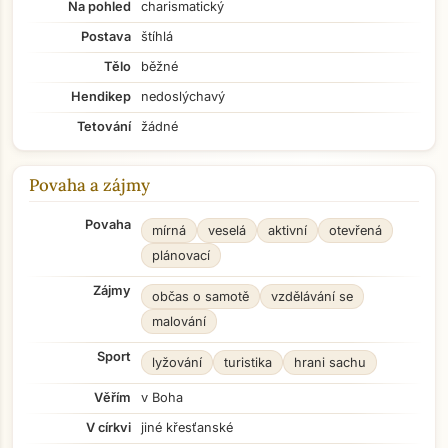
Na pohled
charismatický
Postava
štíhlá
Tělo
běžné
Hendikep
nedoslýchavý
Tetování
žádné
Povaha a zájmy
Povaha
mírná
veselá
aktivní
otevřená
plánovací
Zájmy
občas o samotě
vzdělávání se
malování
Sport
lyžování
turistika
hrani sachu
Věřím
v Boha
V církvi
jiné křesťanské