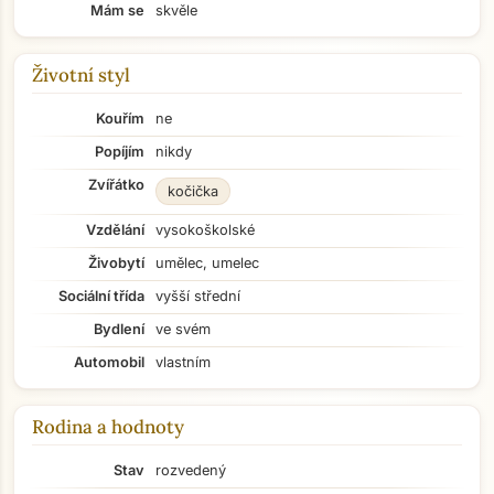
Mám se
skvěle
Životní styl
Kouřím
ne
Popíjím
nikdy
Zvířátko
kočička
Vzdělání
vysokoškolské
Živobytí
umělec, umelec
Sociální třída
vyšší střední
Bydlení
ve svém
Automobil
vlastním
Rodina a hodnoty
Stav
rozvedený