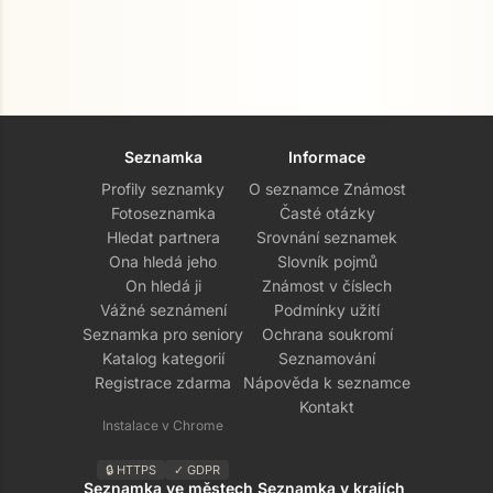
Seznamka
Informace
Profily seznamky
O seznamce Známost
Fotoseznamka
Časté otázky
Hledat partnera
Srovnání seznamek
Ona hledá jeho
Slovník pojmů
On hledá ji
Známost v číslech
Vážné seznámení
Podmínky užití
Seznamka pro seniory
Ochrana soukromí
Katalog kategorií
Seznamování
Registrace zdarma
Nápověda k seznamce
Kontakt
Instalace v Chrome
🔒 HTTPS
✓ GDPR
Seznamka ve městech
Seznamka v krajích