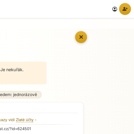
person_add
account_circle
✕
 Je nekuřák.
ledem: jednorázově
kazy vidí
Zlaté účty
-
st.cz/?id=624501