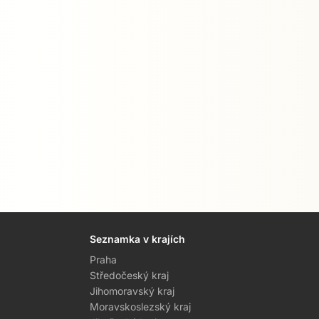
Seznamka v krajích
Praha
Středočeský kraj
Jihomoravský kraj
Moravskoslezský kraj