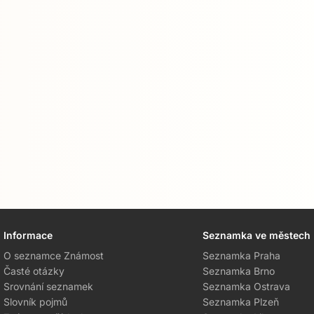
Informace
Seznamka ve městech
O seznamce Známost
Seznamka Praha
Časté otázky
Seznamka Brno
Srovnání seznamek
Seznamka Ostrava
Slovník pojmů
Seznamka Plzeň