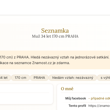
Seznamka
Muž 34 let 170 cm PRAHA
 170 cm) z PRAHA. Hledá nezávazný vztah na jednorázové setkání.
ikace na seznamce Znamost.cz je zdarma.
4 let
170 cm
PRAHA
hledám vztah: nezávazný
s výh
O mně
Můj facebook
- případné od
Tento profil
https://znamo