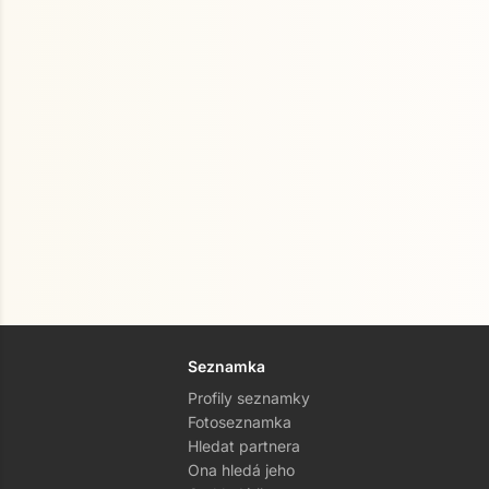
Seznamka
Profily seznamky
Fotoseznamka
Hledat partnera
Ona hledá jeho