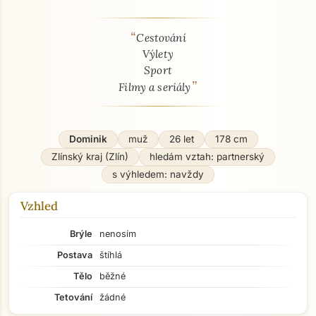
“
O mně - seznamka profil
Cestování
Výlety
Sport
”
Filmy a seriály
Dominik
muž
26 let
178 cm
Zlínský kraj (Zlín)
hledám vztah: partnerský
s výhledem: navždy
Vzhled
Brýle
nenosím
Postava
štíhlá
Tělo
běžné
Tetování
žádné