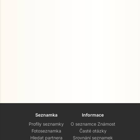
Seznamka
Informace
Profily seznamky
O seznamce Známost
Fotoseznamka
Časté otázky
Hledat partnera
Srovnání seznamek