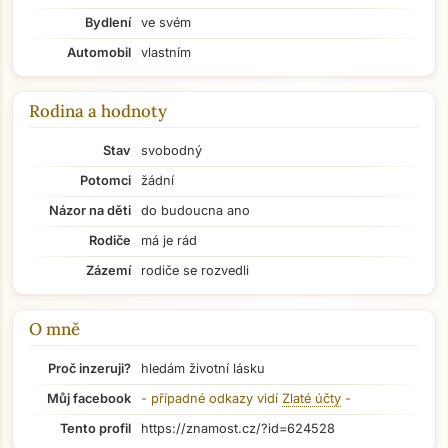
Bydlení
ve svém
Automobil
vlastním
Rodina a hodnoty
Stav
svobodný
Potomci
žádní
Názor na děti
do budoucna ano
Rodiče
má je rád
Zázemí
rodiče se rozvedli
O mně
Proč inzeruji?
hledám životní lásku
Přejít na hlavní obsah
Můj facebook
- případné odkazy vidí
Zlaté účty
-
Tento profil
https://znamost.cz/?id=624528