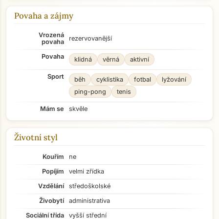
Povaha a zájmy
Vrozená
rezervovanější
povaha
Povaha
klidná
věrná
aktivní
Sport
běh
cyklistika
fotbal
lyžování
ping-pong
tenis
Mám se
skvěle
Životní styl
Kouřím
ne
Popíjím
velmi zřídka
Vzdělání
středoškolské
Živobytí
administrativa
Sociální třída
vyšší střední