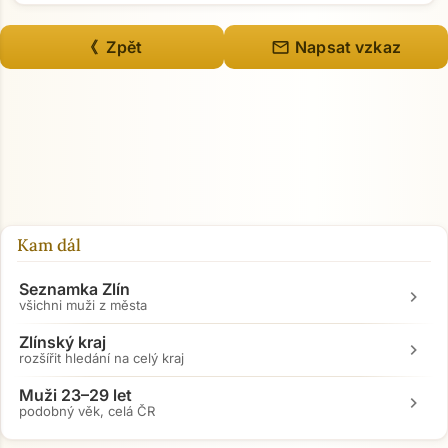
mail
《 Zpět
Napsat vzkaz
Kam dál
Seznamka Zlín
chevron_right
všichni muži z města
Zlínský kraj
chevron_right
rozšířit hledání na celý kraj
Muži 23–29 let
chevron_right
podobný věk, celá ČR