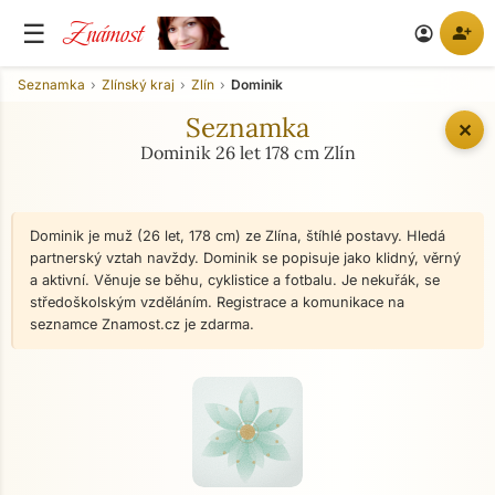
Známost
☰
person_add
account_circle
Seznamka
Zlínský kraj
Zlín
Dominik
Seznamka
✕
Dominik 26 let 178 cm Zlín
Dominik je muž (26 let, 178 cm) ze Zlína, štíhlé postavy. Hledá
partnerský vztah navždy. Dominik se popisuje jako klidný, věrný
a aktivní. Věnuje se běhu, cyklistice a fotbalu. Je nekuřák, se
středoškolským vzděláním. Registrace a komunikace na
seznamce Znamost.cz je zdarma.