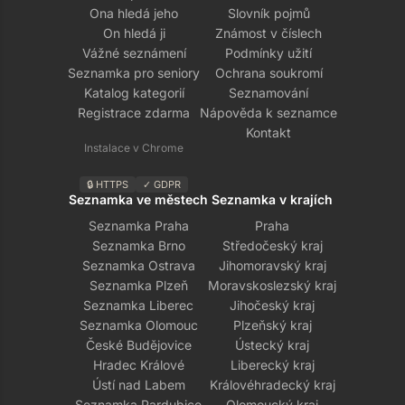
Ona hledá jeho
Slovník pojmů
On hledá ji
Známost v číslech
Vážné seznámení
Podmínky užití
Seznamka pro seniory
Ochrana soukromí
Katalog kategorií
Seznamování
Registrace zdarma
Nápověda k seznamce
Kontakt
Instalace v Chrome
🔒 HTTPS
✓ GDPR
Seznamka ve městech
Seznamka v krajích
Seznamka Praha
Praha
Seznamka Brno
Středočeský kraj
Seznamka Ostrava
Jihomoravský kraj
Seznamka Plzeň
Moravskoslezský kraj
Seznamka Liberec
Jihočeský kraj
Seznamka Olomouc
Plzeňský kraj
České Budějovice
Ústecký kraj
Hradec Králové
Liberecký kraj
Ústí nad Labem
Královéhradecký kraj
Seznamka Pardubice
Olomoucký kraj