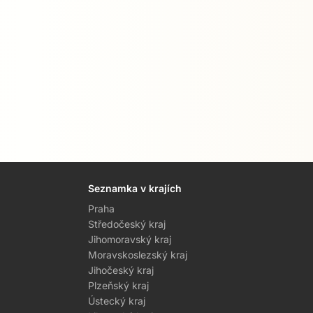
Seznamka v krajích
Praha
Středočeský kraj
Jihomoravský kraj
Moravskoslezský kraj
Jihočeský kraj
Plzeňský kraj
Ústecký kraj