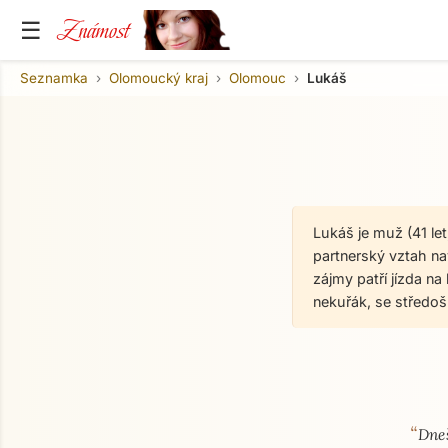
Známost
☰
Seznamka
Olomoucký kraj
Olomouc
Lukáš
Lukáš je muž (41 l
partnerský vztah nav
zájmy patří jízda na
nekuřák, se středo
“
O mně
Dneš