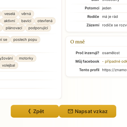
Potomci
jeden
veselá
věrná
Rodiče
má je rád
aktivní
bavící
otevřená
Zázemí
rodiče se rozv
plánovací
podporující
í se
poslech popu
O mně
Proč inzeruji?
osamělost
lyžování
motorky
Můj facebook
- případné od
volejbal
Tento profil
https://znamo
mail
《 Zpět
Napsat vzkaz
Přejít na hlavní obsah