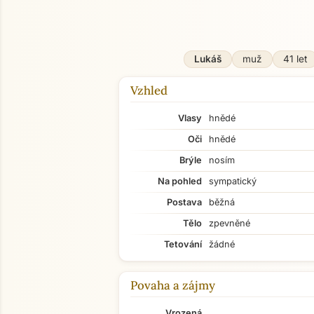
Lukáš
muž
41 let
Vzhled
Vlasy
hnědé
Oči
hnědé
Brýle
nosím
Na pohled
sympatický
Postava
běžná
Tělo
zpevněné
Tetování
žádné
Povaha a zájmy
Vrozená