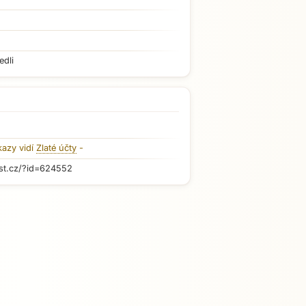
edli
kazy vidí
Zlaté účty
-
st.cz/?id=624552