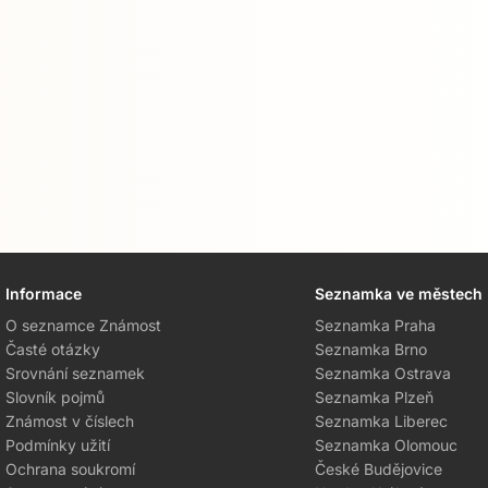
Informace
Seznamka ve městech
O seznamce Známost
Seznamka Praha
Časté otázky
Seznamka Brno
Srovnání seznamek
Seznamka Ostrava
Slovník pojmů
Seznamka Plzeň
Známost v číslech
Seznamka Liberec
Podmínky užití
Seznamka Olomouc
Ochrana soukromí
České Budějovice