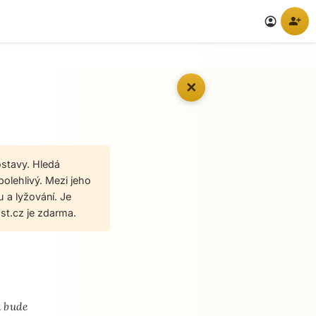
person_add
account_circle
✕
stavy. Hledá
polehlivý. Mezi jeho
u a lyžování. Je
t.cz je zdarma.
á bude