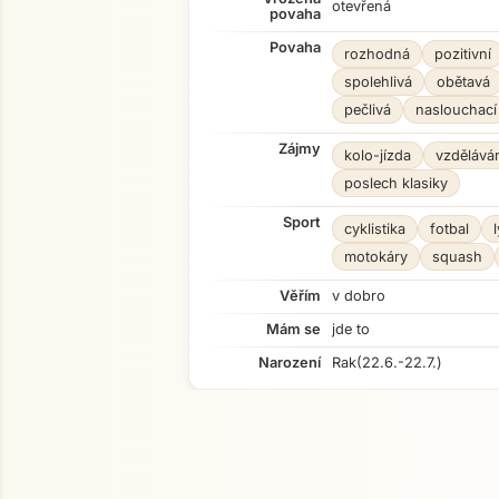
otevřená
povaha
Povaha
rozhodná
pozitivní
spolehlivá
obětavá
pečlivá
naslouchací
Zájmy
kolo-jízda
vzděláván
poslech klasiky
Sport
cyklistika
fotbal
motokáry
squash
Věřím
v dobro
Mám se
jde to
Narození
Rak
(22.6.-22.7.)