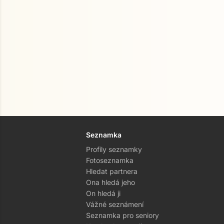
Seznamka
Profily seznamky
Fotoseznamka
Hledat partnera
Ona hledá jeho
On hledá ji
Vážné seznámení
Seznamka pro seniory