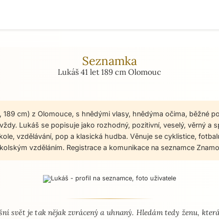
Seznamka
Lukáš 41 let 189 cm Olomouc
et, 189 cm) z Olomouce, s hnědými vlasy, hnědýma očima, běžné po
ždy. Lukáš se popisuje jako rozhodný, pozitivní, veselý, věrný a s
 kole, vzdělávání, pop a klasická hudba. Věnuje se cyklistice, fotbal
školským vzděláním. Registrace a komunikace na seznamce Znamos
 - seznamka profil
ní svět je tak nějak zvrácený a uhnaný. Hledám tedy ženu, kter