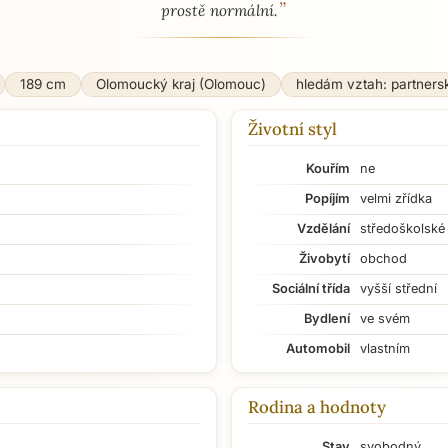
”
prostě normální.
189 cm
Olomoucký kraj (Olomouc)
hledám vztah: partners
Životní styl
Kouřím
ne
Popíjím
velmi zřídka
Vzdělání
středoškolské
Živobytí
obchod
Sociální třída
vyšší střední
Bydlení
ve svém
Automobil
vlastním
Rodina a hodnoty
Stav
svobodný