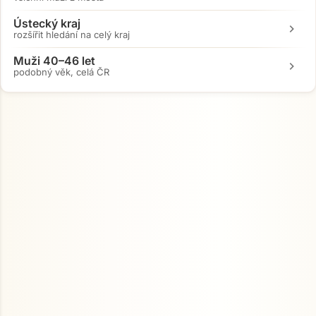
Ústecký kraj
chevron_right
rozšířit hledání na celý kraj
Muži 40–46 let
chevron_right
podobný věk, celá ČR
Přejít na hlavní obsah