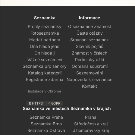
Seznamka
Informace
Profily seznamky
O seznamce Známost
Fotoseznamka
Časté otázky
Hledat partnera
Srovnání seznamek
Ona hledá jeho
Slovník pojmů
On hledá ji
Známost v číslech
Vážné seznámení
Podmínky užití
Seznamka pro seniory
Ochrana soukromí
Katalog kategorií
Seznamování
Registrace zdarma
Nápověda k seznamce
Kontakt
Instalace v Chrome
🔒 HTTPS
✓ GDPR
Seznamka ve městech
Seznamka v krajích
Seznamka Praha
Praha
Seznamka Brno
Středočeský kraj
Seznamka Ostrava
Jihomoravský kraj