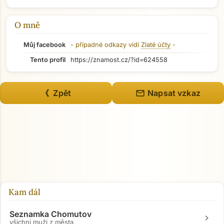
O mně
Můj facebook
- případné odkazy vidí
Zlaté účty
-
Tento profil
https://znamost.cz/?id=624558
mail
《 Zpět
Napsat vzkaz
Kam dál
Seznamka Chomutov
chevron_right
všichni muži z města