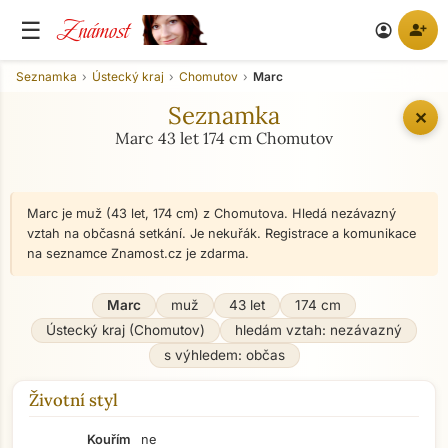
Známost
☰
person_add
account_circle
Seznamka
Ústecký kraj
Chomutov
Marc
Seznamka
✕
Marc 43 let 174 cm Chomutov
Marc je muž (43 let, 174 cm) z Chomutova. Hledá nezávazný
vztah na občasná setkání. Je nekuřák. Registrace a komunikace
na seznamce Znamost.cz je zdarma.
Marc
muž
43 let
174 cm
Ústecký kraj (Chomutov)
hledám vztah: nezávazný
s výhledem: občas
Životní styl
Kouřím
ne