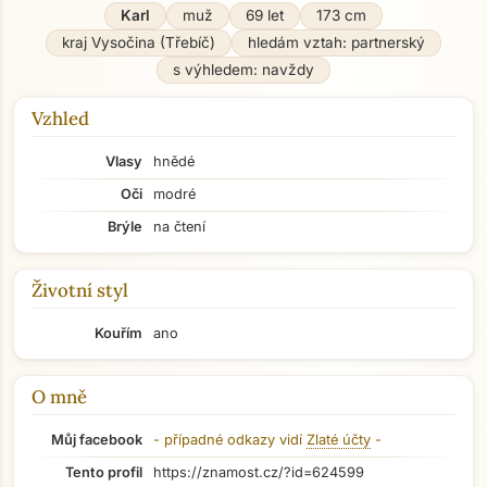
Karl
muž
69 let
173 cm
kraj Vysočina (Třebíč)
hledám vztah: partnerský
s výhledem: navždy
Vzhled
Vlasy
hnědé
Oči
modré
Brýle
na čtení
Životní styl
Kouřím
ano
O mně
Můj facebook
- případné odkazy vidí
Zlaté účty
-
Tento profil
https://znamost.cz/?id=624599