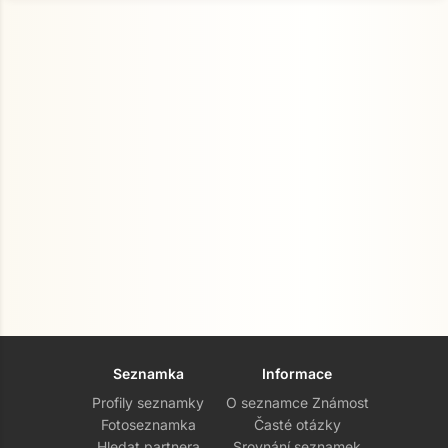
Seznamka
Informace
Profily seznamky
O seznamce Známost
Fotoseznamka
Časté otázky
Hledat partnera
Srovnání seznamek