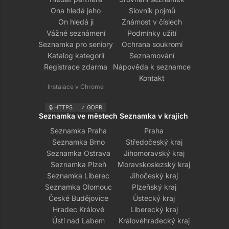
Ona hledá jeho
Slovník pojmů
On hledá ji
Známost v číslech
Vážné seznámení
Podmínky užití
Seznamka pro seniory
Ochrana soukromí
Katalog kategorií
Seznamování
Registrace zdarma
Nápověda k seznamce
Kontakt
Instalace v Chrome
🔒 HTTPS
✓ GDPR
Seznamka ve městech
Seznamka v krajích
Seznamka Praha
Praha
Seznamka Brno
Středočeský kraj
Seznamka Ostrava
Jihomoravský kraj
Seznamka Plzeň
Moravskoslezský kraj
Seznamka Liberec
Jihočeský kraj
Seznamka Olomouc
Plzeňský kraj
České Budějovice
Ústecký kraj
Hradec Králové
Liberecký kraj
Ústí nad Labem
Královéhradecký kraj