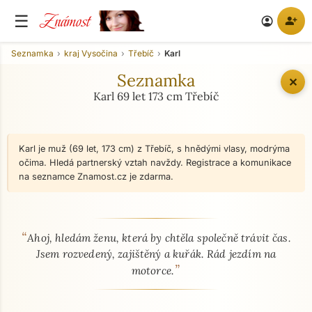
Známost
☰
person_add
account_circle
Seznamka
kraj Vysočina
Třebíč
Karl
Seznamka
✕
Karl 69 let 173 cm Třebíč
Karl je muž (69 let, 173 cm) z Třebíč, s hnědými vlasy, modrýma
očima. Hledá partnerský vztah navždy. Registrace a komunikace
na seznamce Znamost.cz je zdarma.
“
O mně - seznamka profil
Ahoj, hledám ženu, která by chtěla společně trávit čas.
Jsem rozvedený, zajištěný a kuřák. Rád jezdím na
”
motorce.