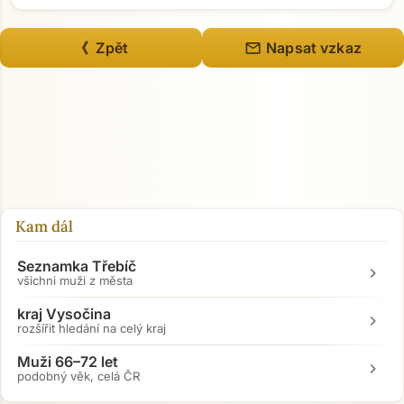
mail
《 Zpět
Napsat vzkaz
Kam dál
Seznamka Třebíč
chevron_right
všichni muži z města
kraj Vysočina
chevron_right
rozšířit hledání na celý kraj
Přejít na hlavní obsah
Muži 66–72 let
chevron_right
podobný věk, celá ČR