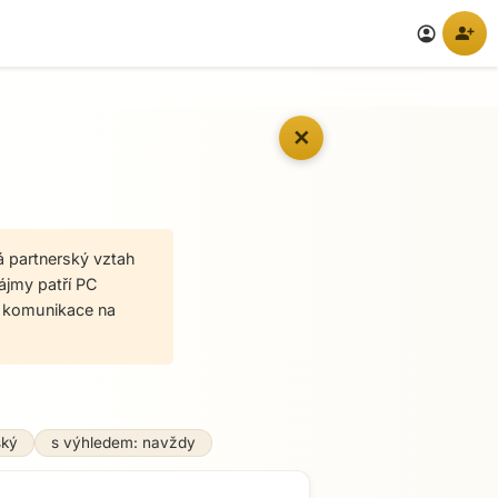
person_add
account_circle
✕
á partnerský vztah
zájmy patří PC
 a komunikace na
ský
s výhledem: navždy