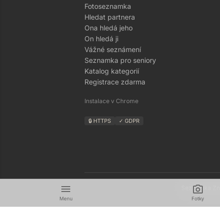
Fotoseznamka
Hledat partnera
Ona hledá jeho
On hledá ji
Vážné seznámení
Seznamka pro seniory
Katalog kategorií
Registrace zdarma
Instalace v Chrome
🔒 HTTPS
✓ GDPR
menu
camera_alt
Seznamka Zná
Menu
Fotky