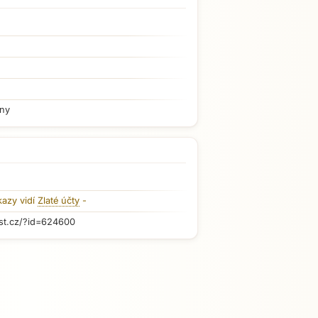
iny
kazy vidí
Zlaté účty
-
st.cz/?id=624600