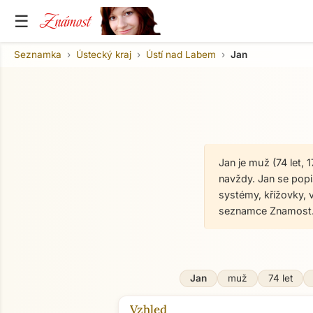
Známost
☰
Seznamka
Ústecký kraj
Ústí nad Labem
Jan
Jan je muž (74 let,
navždy. Jan se popis
systémy, křížovky, 
seznamce Znamost.
Jan
muž
74 let
Vzhled