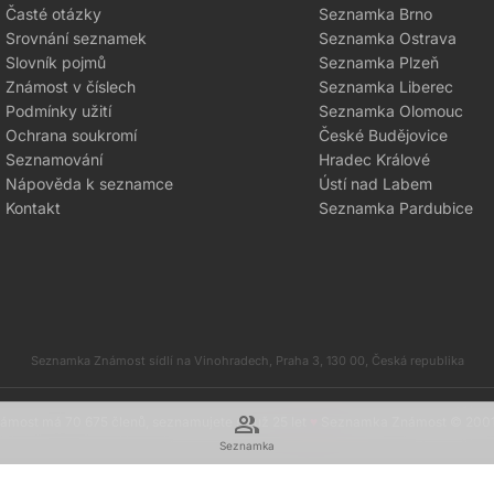
Časté otázky
Seznamka Brno
Srovnání seznamek
Seznamka Ostrava
Slovník pojmů
Seznamka Plzeň
Známost v číslech
Seznamka Liberec
Podmínky užití
Seznamka Olomouc
Ochrana soukromí
České Budějovice
Seznamování
Hradec Králové
Nápověda k seznamce
Ústí nad Labem
Kontakt
Seznamka Pardubice
Seznamka Známost sídlí na Vinohradech, Praha 3, 130 00, Česká republika
group
most má 70 675 členů, seznamujete se už 25 let
♥
Seznamka Známost © 200
Seznamka