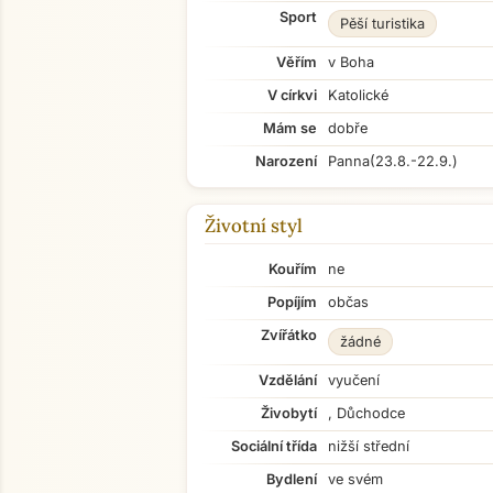
Sport
Pěší turistika
Věřím
v Boha
V církvi
Katolické
Mám se
dobře
Narození
Panna
(23.8.-22.9.)
Životní styl
Kouřím
ne
Popíjím
občas
Zvířátko
žádné
Vzdělání
vyučení
Živobytí
, Důchodce
Sociální třída
nižší střední
Bydlení
ve svém