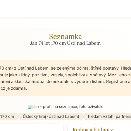
Seznamka
Jan 74 let 170 cm Ústí nad Labem
 170 cm) z Ústí nad Labem, se zelenýma očima, štíhlé postavy. Hled
uje jako klidný, pozitivní, veselý, spolehlivý a obětavý. Mezi jeho 
vaření a klasická hudba. Je nekuřák, s výučním listem. Registrace
cz je zdarma.
170 cm
Ústecký kraj (Ústí nad Labem)
hledám vztah: partner
Rodina a hodnoty