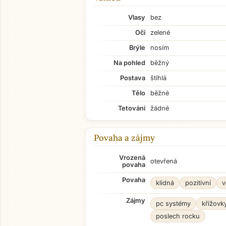
Vlasy
bez
Oči
zelené
Brýle
nosím
Na pohled
běžný
Postava
štíhlá
Tělo
běžné
Tetování
žádné
Povaha a zájmy
Vrozená
otevřená
povaha
Povaha
klidná
pozitivní
v
Zájmy
pc systémy
křížovk
poslech rocku