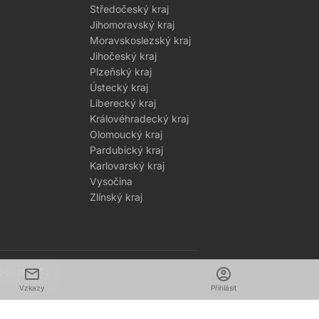
Středočeský kraj
Jihomoravský kraj
Moravskoslezský kraj
Jihočeský kraj
Plzeňský kraj
Ústecký kraj
Liberecký kraj
Královéhradecký kraj
Olomoucký kraj
Pardubický kraj
Karlovarský kraj
Vysočina
Zlínský kraj
mail
dark_mode
account_circle
1–2026
Vzkazy
Přihlásit