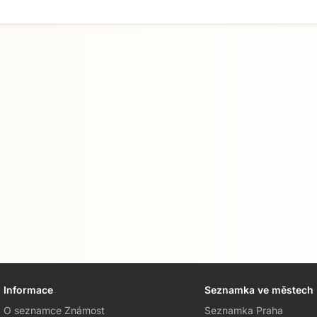
Informace
Seznamka ve městech
O seznamce Známost
Seznamka Praha