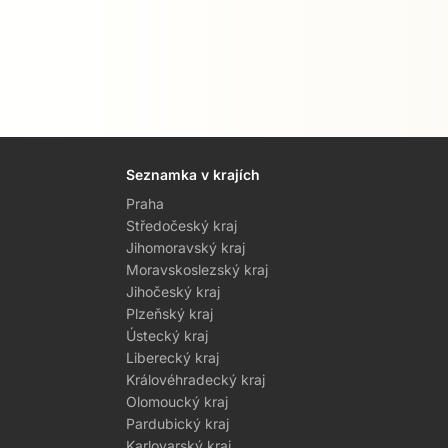
Seznamka v krajích
Praha
Středočeský kraj
Jihomoravský kraj
Moravskoslezský kraj
Jihočeský kraj
Plzeňský kraj
Ústecký kraj
Liberecký kraj
Královéhradecký kraj
Olomoucký kraj
Pardubický kraj
Karlovarský kraj