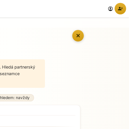
person_add
account_circle
✕
. Hledá partnerský
a seznamce
ýhledem: navždy