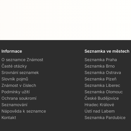
Informace
Seznamka ve městech
O seznamce Známost
Seznamka Praha
Časté otázky
Seznamka Brno
Srovnání seznamek
Seznamka Ostrava
Slovník pojmů
Seznamka Plzeň
Známost v číslech
Seznamka Liberec
Podmínky užití
Seznamka Olomouc
Ochrana soukromí
České Budějovice
Seznamování
Hradec Králové
Nápověda k seznamce
Ústí nad Labem
Kontakt
Seznamka Pardubice