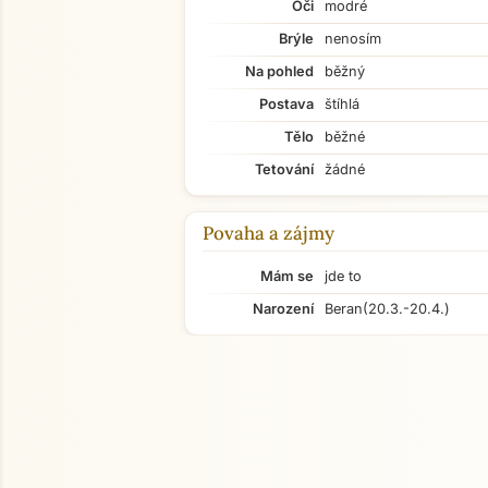
Oči
modré
Brýle
nenosím
Na pohled
běžný
Postava
štíhlá
Tělo
běžné
Tetování
žádné
Povaha a zájmy
Mám se
jde to
Narození
Beran
(20.3.-20.4.)