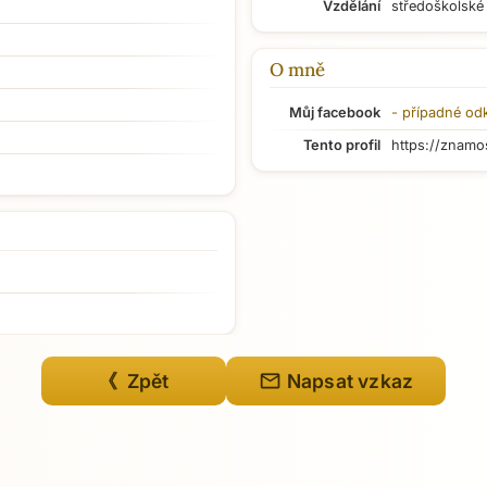
Vzdělání
středoškolské
O mně
Můj facebook
- případné od
Tento profil
https://znamo
mail
《 Zpět
Napsat vzkaz