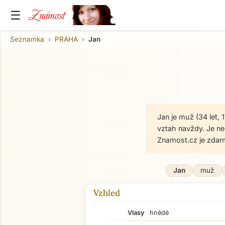
Známost
☰
Seznamka
PRAHA
Jan
Jan je muž (34 let,
vztah navždy. Je n
Znamost.cz je zdar
Jan
muž
Vzhled
Vlasy
hnědé