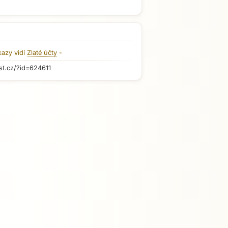
kazy vidí
Zlaté účty
-
st.cz/?id=624611