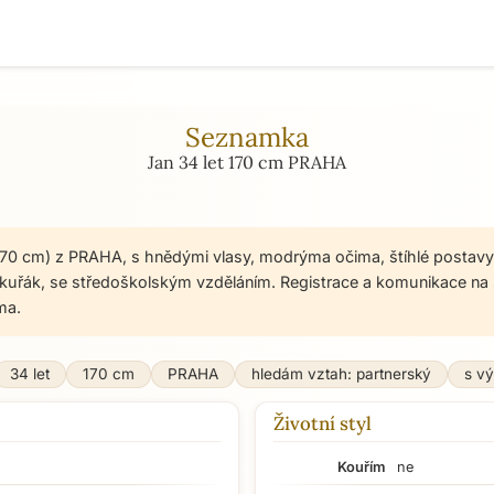
Seznamka
Jan 34 let 170 cm PRAHA
 170 cm) z PRAHA, s hnědými vlasy, modrýma očima, štíhlé postavy
ekuřák, se středoškolským vzděláním. Registrace a komunikace n
ma.
34 let
170 cm
PRAHA
hledám vztah: partnerský
s v
Životní styl
Kouřím
ne