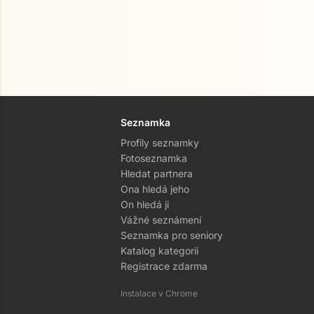
Seznamka
Profily seznamky
Fotoseznamka
Hledat partnera
Ona hledá jeho
On hledá ji
Vážné seznámení
Seznamka pro seniory
Katalog kategorií
Registrace zdarma
Instalace v Chrome