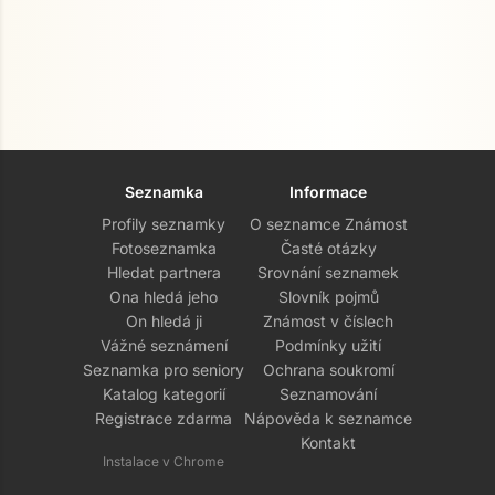
Seznamka
Informace
Profily seznamky
O seznamce Známost
Fotoseznamka
Časté otázky
Hledat partnera
Srovnání seznamek
Ona hledá jeho
Slovník pojmů
On hledá ji
Známost v číslech
Vážné seznámení
Podmínky užití
Seznamka pro seniory
Ochrana soukromí
Katalog kategorií
Seznamování
Registrace zdarma
Nápověda k seznamce
Kontakt
Instalace v Chrome