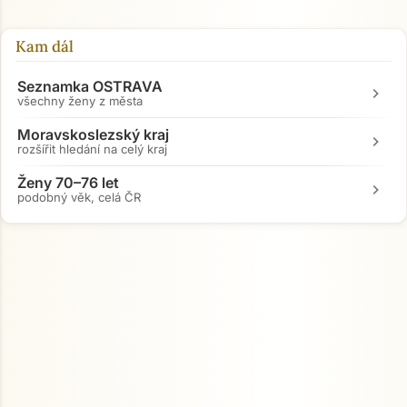
Kam dál
Seznamka OSTRAVA
chevron_right
všechny ženy z města
Moravskoslezský kraj
chevron_right
rozšířit hledání na celý kraj
Ženy 70–76 let
chevron_right
podobný věk, celá ČR