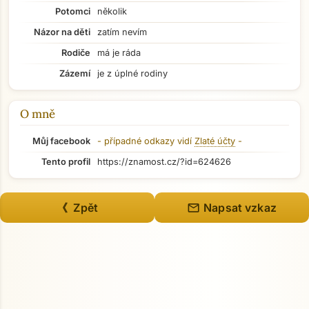
Potomci
několik
Názor na děti
zatím nevím
Rodiče
má je ráda
Zázemí
je z úplné rodiny
O mně
Můj facebook
- případné odkazy vidí
Zlaté účty
-
Tento profil
https://znamost.cz/?id=624626
Přejít na hlavní obsah
mail
《 Zpět
Napsat vzkaz