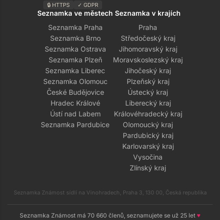
🔒 HTTPS
✓ GDPR
Seznamka ve městech
Seznamka v krajích
Seznamka Praha
Praha
Seznamka Brno
Středočeský kraj
Seznamka Ostrava
Jihomoravský kraj
Seznamka Plzeň
Moravskoslezský kraj
Seznamka Liberec
Jihočeský kraj
Seznamka Olomouc
Plzeňský kraj
České Budějovice
Ústecký kraj
Hradec Králové
Liberecký kraj
Ústí nad Labem
Královéhradecký kraj
Seznamka Pardubice
Olomoucký kraj
Pardubický kraj
Karlovarský kraj
Vysočina
Zlínský kraj
Seznamka Známost sídlí na Vinohradech, Praha 3, 130 00, Česká republika
Seznamka Známost má 70 660 členů, seznamujete se už 25 let
♥