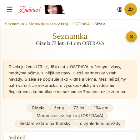
Známost
☰
person_add
account_circle
Seznamka
Moravskoslezský kraj
OSTRAVA
Gizela
Seznamka
✕
Gizela 73 let 164 cm OSTRAVA
Gizela je žena (73 let, 164 cm) z OSTRAVA, s černými vlasy,
modrýma očima, silnější postavy. Hledá partnerský vztah
navždy. Gizela se popisuje jako klidná a věrná. Mezi její zájmy
patří vaření. Je nekuřačka, s vysokoškolským vzděláním.
Registrace a komunikace na seznamce Znamost.cz je zdarma.
Gizela
žena
73 let
164 cm
Moravskoslezský kraj (OSTRAVA)
hledám vztah: partnerský
s výhledem: navždy
Vzhled