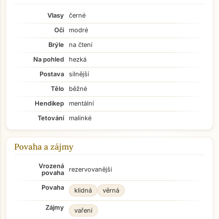
Vlasy
černé
Oči
modré
Brýle
na čtení
Na pohled
hezká
Postava
silnější
Tělo
běžné
Hendikep
mentální
Tetování
malinké
Povaha a zájmy
Vrozená
rezervovanější
povaha
Povaha
klidná
věrná
Zájmy
vaření