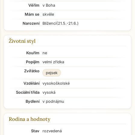
Věřím
v Boha
Mám se
skvěle
Narození
Blíženci
(21.5.-21.6.)
Životní styl
Kouřím
ne
Popíjím
velmi zřídka
Zvířátko
pejsek
Vzdělání
vysokoškolské
Sociální třída
vysoká
Bydlení
v podnájmu
Rodina a hodnoty
Stav
rozvedená