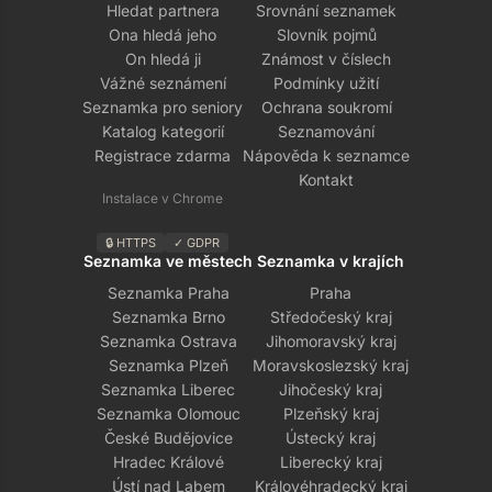
Hledat partnera
Srovnání seznamek
Ona hledá jeho
Slovník pojmů
On hledá ji
Známost v číslech
Vážné seznámení
Podmínky užití
Seznamka pro seniory
Ochrana soukromí
Katalog kategorií
Seznamování
Registrace zdarma
Nápověda k seznamce
Kontakt
Instalace v Chrome
🔒 HTTPS
✓ GDPR
Seznamka ve městech
Seznamka v krajích
Seznamka Praha
Praha
Seznamka Brno
Středočeský kraj
Seznamka Ostrava
Jihomoravský kraj
Seznamka Plzeň
Moravskoslezský kraj
Seznamka Liberec
Jihočeský kraj
Seznamka Olomouc
Plzeňský kraj
České Budějovice
Ústecký kraj
Hradec Králové
Liberecký kraj
Ústí nad Labem
Královéhradecký kraj