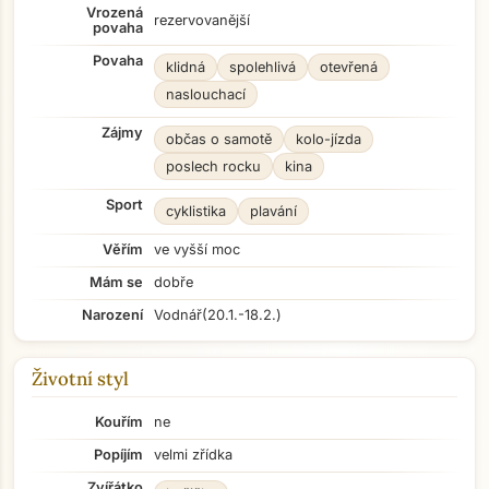
Vrozená
rezervovanější
povaha
Povaha
klidná
spolehlivá
otevřená
naslouchací
Zájmy
občas o samotě
kolo-jízda
poslech rocku
kina
Sport
cyklistika
plavání
Věřím
ve vyšší moc
Mám se
dobře
Narození
Vodnář
(20.1.-18.2.)
Životní styl
Kouřím
ne
Popíjím
velmi zřídka
Zvířátko