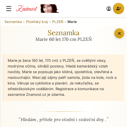
Známost
☰
person_add
account_circle
Seznamka
Plzeňský kraj
PLZEŇ
Marie
Seznamka
✕
Marie 60 let 170 cm PLZEŇ
Marie je žena (60 let, 170 cm) z PLZEŇ, se světlými vlasy,
modrýma očima, silnější postavy. Hledá kamarádský vztah
navždy. Marie se popisuje jako klidná, spolehlivá, otevřená a
naslouchající. Mezi její zájmy patří samota, jízda na kole, rock a
kina. Věnuje se cyklistice a plavání. Je nekuřačka, se
středoškolským vzděláním. Registrace a komunikace na
seznamce Znamost.cz je zdarma.
“
”
O mně - seznamka profil
Hledám , přítele pro všední i sváteční dny .