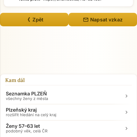
mail
《 Zpět
Napsat vzkaz
Kam dál
Seznamka PLZEŇ
chevron_right
všechny ženy z města
Plzeňský kraj
chevron_right
rozšířit hledání na celý kraj
Ženy 57–63 let
chevron_right
podobný věk, celá ČR