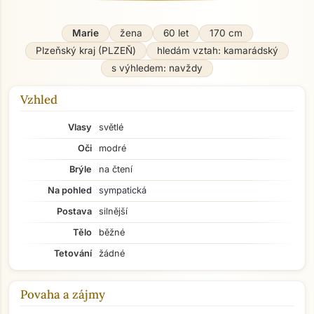
Marie
žena
60 let
170 cm
Plzeňský kraj (PLZEŇ)
hledám vztah: kamarádský
s výhledem: navždy
Vzhled
Vlasy
světlé
Oči
modré
Brýle
na čtení
Na pohled
sympatická
Postava
silnější
Tělo
běžné
Tetování
žádné
Povaha a zájmy