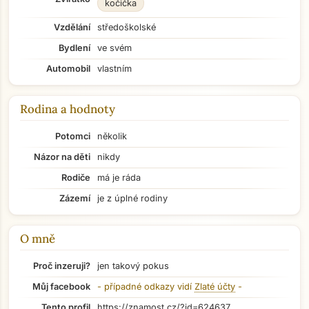
kočička
Vzdělání
středoškolské
Bydlení
ve svém
Automobil
vlastním
Rodina a hodnoty
Potomci
několik
Názor na děti
nikdy
Rodiče
má je ráda
Zázemí
je z úplné rodiny
O mně
Proč inzeruji?
jen takový pokus
Přejít na hlavní obsah
Můj facebook
- případné odkazy vidí
Zlaté účty
-
Tento profil
https://znamost.cz/?id=624637