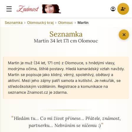
Známost
☰
person_add
account_circle
Seznamka
Olomoucký kraj
Olomouc
Martin
Seznamka
✕
Martin 34 let 171 cm Olomouc
Martin je muž (34 let, 171 cm) z Olomouce, s hnědými vlasy,
modrýma očima, štíhlé postavy. Hledá kamarádský vztah navždy.
Martin se popisuje jako klidný, věrný, spolehlivý, obětavý a
aktivní. Mezi jeho zájmy patří samota a kutilství. Je nekuřák, se
středoškolským vzděláním. Registrace a komunikace na
seznamce Znamost.cz je zdarma.
“
O mně - seznamka profil
Hledám tu... Co mi život přinese... Přátele, známost,
”
partnerku... Nebráním se ničemu :)