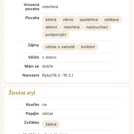
Vrozená
otevřená
povaha
Povaha
klidná
věrná
spolehlivá
obětavá
aktivní
otevřená
naslouchací
podporující
Zájmy
občas o samotě
kutilství
Věřím
v dobro
Mám se
dobře
Narození
Ryby
(19.2.-19.3.)
Životní styl
Kouřím
ne
Popíjím
občas
Zvířátko
žádné