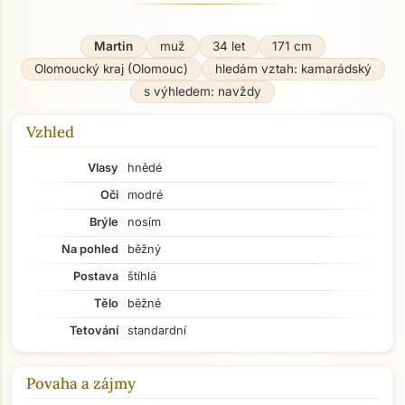
Martin
muž
34 let
171 cm
Olomoucký kraj (Olomouc)
hledám vztah: kamarádský
s výhledem: navždy
Vzhled
Vlasy
hnědé
Oči
modré
Brýle
nosím
Na pohled
běžný
Postava
štíhlá
Tělo
běžné
Tetování
standardní
Povaha a zájmy