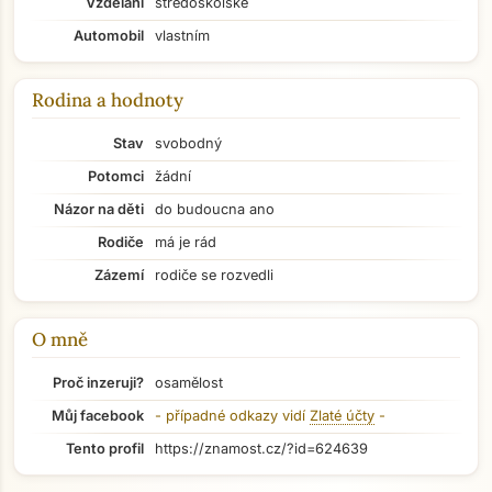
Vzdělání
středoškolské
Automobil
vlastním
Rodina a hodnoty
Stav
svobodný
Potomci
žádní
Názor na děti
do budoucna ano
Rodiče
má je rád
Zázemí
rodiče se rozvedli
O mně
Proč inzeruji?
osamělost
Můj facebook
- případné odkazy vidí
Zlaté účty
-
Přejít na hlavní obsah
Tento profil
https://znamost.cz/?id=624639