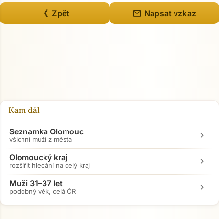
mail
《 Zpět
Napsat vzkaz
Kam dál
Seznamka Olomouc
chevron_right
všichni muži z města
Olomoucký kraj
chevron_right
rozšířit hledání na celý kraj
Muži 31–37 let
chevron_right
podobný věk, celá ČR