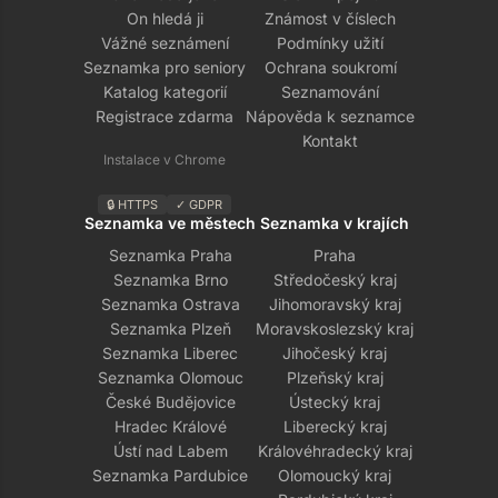
On hledá ji
Známost v číslech
Vážné seznámení
Podmínky užití
Seznamka pro seniory
Ochrana soukromí
Katalog kategorií
Seznamování
Registrace zdarma
Nápověda k seznamce
Kontakt
Instalace v Chrome
🔒 HTTPS
✓ GDPR
Seznamka ve městech
Seznamka v krajích
Seznamka Praha
Praha
Seznamka Brno
Středočeský kraj
Seznamka Ostrava
Jihomoravský kraj
Seznamka Plzeň
Moravskoslezský kraj
Seznamka Liberec
Jihočeský kraj
Seznamka Olomouc
Plzeňský kraj
České Budějovice
Ústecký kraj
Hradec Králové
Liberecký kraj
Ústí nad Labem
Královéhradecký kraj
Seznamka Pardubice
Olomoucký kraj