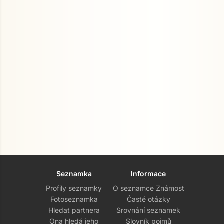
Seznamka
Informace
Profily seznamky
O seznamce Známost
Fotoseznamka
Časté otázky
Hledat partnera
Srovnání seznamek
Ona hledá jeho
Slovník pojmů