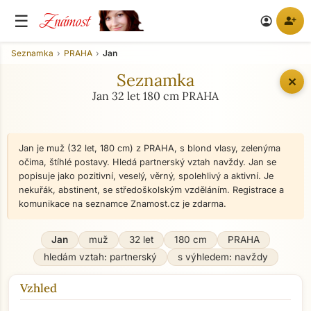
Známost
☰
person_add
account_circle
Seznamka
PRAHA
Jan
Seznamka
✕
Jan 32 let 180 cm PRAHA
Jan je muž (32 let, 180 cm) z PRAHA, s blond vlasy, zelenýma
očima, štíhlé postavy. Hledá partnerský vztah navždy. Jan se
popisuje jako pozitivní, veselý, věrný, spolehlivý a aktivní. Je
nekuřák, abstinent, se středoškolským vzděláním. Registrace a
komunikace na seznamce Znamost.cz je zdarma.
Jan
muž
32 let
180 cm
PRAHA
hledám vztah: partnerský
s výhledem: navždy
Vzhled