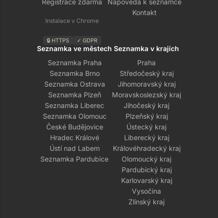
Registrace zdarma
Nápověda k seznamce
Kontakt
Instalace v Chrome
🔒 HTTPS
✓ GDPR
Seznamka ve městech
Seznamka v krajích
Seznamka Praha
Praha
Seznamka Brno
Středočeský kraj
Seznamka Ostrava
Jihomoravský kraj
Seznamka Plzeň
Moravskoslezský kraj
Seznamka Liberec
Jihočeský kraj
Seznamka Olomouc
Plzeňský kraj
České Budějovice
Ústecký kraj
Hradec Králové
Liberecký kraj
Ústí nad Labem
Královéhradecký kraj
Seznamka Pardubice
Olomoucký kraj
Pardubický kraj
Karlovarský kraj
Vysočina
Zlínský kraj