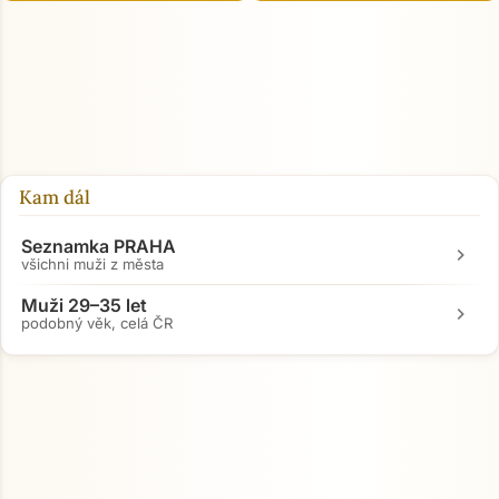
Přejít na hlavní obsah
Kam dál
Seznamka PRAHA
chevron_right
všichni muži z města
Muži 29–35 let
chevron_right
podobný věk, celá ČR