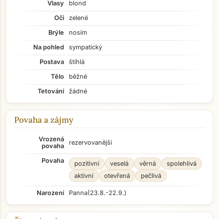
Vlasy
blond
Oči
zelené
Brýle
nosím
Na pohled
sympatický
Postava
štíhlá
Tělo
běžné
Tetování
žádné
Povaha a zájmy
Vrozená
rezervovanější
povaha
Povaha
pozitivní
veselá
věrná
spolehlivá
aktivní
otevřená
pečlivá
Narození
Panna
(23.8.-22.9.)