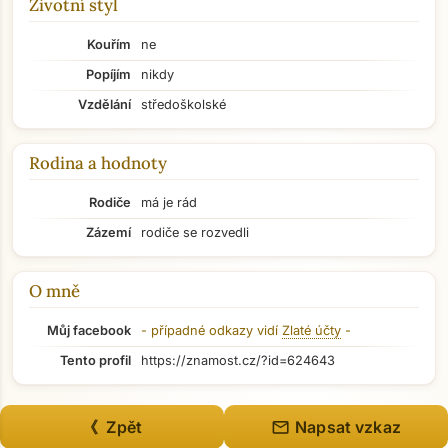
Životní styl
Kouřím
ne
Popíjím
nikdy
Vzdělání
středoškolské
Rodina a hodnoty
Rodiče
má je rád
Zázemí
rodiče se rozvedli
O mně
Můj facebook
- případné odkazy vidí
Zlaté účty
-
Tento profil
https://znamost.cz/?id=624643
mail
《 Zpět
Napsat vzkaz