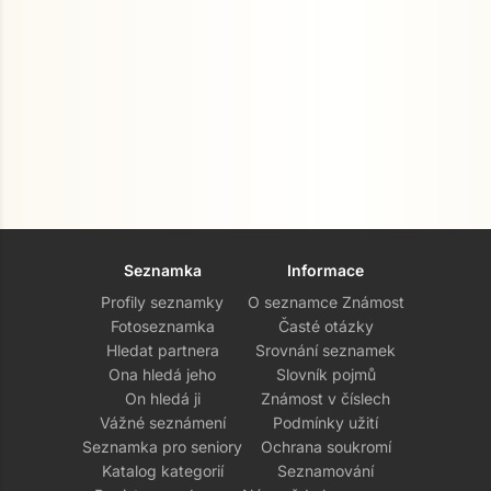
Seznamka
Informace
Profily seznamky
O seznamce Známost
Fotoseznamka
Časté otázky
Hledat partnera
Srovnání seznamek
Ona hledá jeho
Slovník pojmů
On hledá ji
Známost v číslech
Vážné seznámení
Podmínky užití
Seznamka pro seniory
Ochrana soukromí
Katalog kategorií
Seznamování