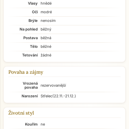
Vlasy
hnědé
Oči
modré
Brýle
nenosím
Na pohled
běžný
Postava
běžná
Tělo
běžné
Tetování
žádné
Povaha a zájmy
Vrozená
rezervovanější
povaha
Narození
Střelec
(22.11.-21.12.)
Životní styl
Kouřím
ne