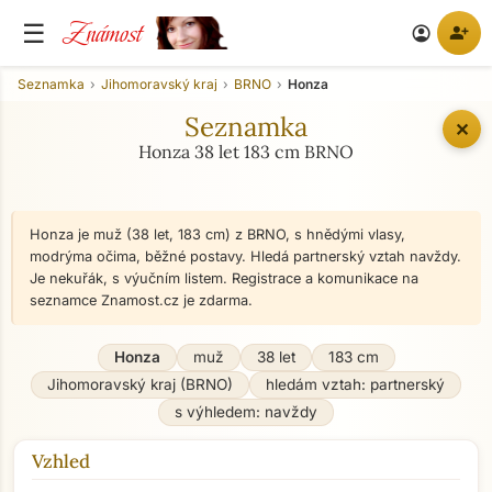
Známost
☰
person_add
account_circle
Seznamka
Jihomoravský kraj
BRNO
Honza
Seznamka
✕
Honza 38 let 183 cm BRNO
Honza je muž (38 let, 183 cm) z BRNO, s hnědými vlasy,
modrýma očima, běžné postavy. Hledá partnerský vztah navždy.
Je nekuřák, s výučním listem. Registrace a komunikace na
seznamce Znamost.cz je zdarma.
Honza
muž
38 let
183 cm
Jihomoravský kraj (BRNO)
hledám vztah: partnerský
s výhledem: navždy
Vzhled