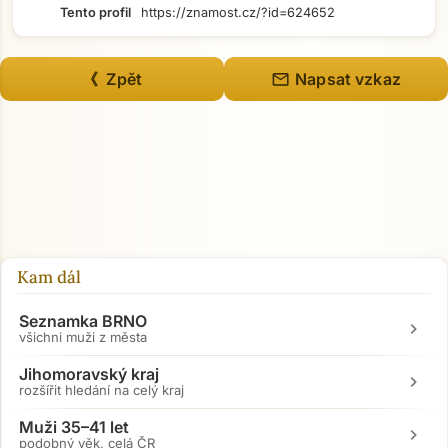
Tento profil
https://znamost.cz/?id=624652
mail
《 Zpět
Napsat vzkaz
Přejít na hlavní obsah
Kam dál
Seznamka BRNO
chevron_right
všichni muži z města
Jihomoravský kraj
chevron_right
rozšířit hledání na celý kraj
Muži 35–41 let
chevron_right
podobný věk, celá ČR