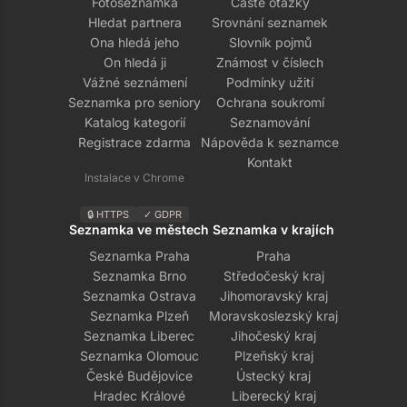
Fotoseznamka
Časté otázky
Hledat partnera
Srovnání seznamek
Ona hledá jeho
Slovník pojmů
On hledá ji
Známost v číslech
Vážné seznámení
Podmínky užití
Seznamka pro seniory
Ochrana soukromí
Katalog kategorií
Seznamování
Registrace zdarma
Nápověda k seznamce
Kontakt
Instalace v Chrome
🔒 HTTPS
✓ GDPR
Seznamka ve městech
Seznamka v krajích
Seznamka Praha
Praha
Seznamka Brno
Středočeský kraj
Seznamka Ostrava
Jihomoravský kraj
Seznamka Plzeň
Moravskoslezský kraj
Seznamka Liberec
Jihočeský kraj
Seznamka Olomouc
Plzeňský kraj
České Budějovice
Ústecký kraj
Hradec Králové
Liberecký kraj