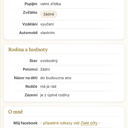
Popíjím
velmi zřídka
Zvířátko
žádné
Vzdělání
vyučení
Automobil
vlastním
Rodina a hodnoty
Stav
svobodný
Potomci
žádní
Názor na děti
do budoucna ano
Rodiče
má je rád
Zázemí
je z úplné rodiny
O mně
Můj facebook
- případné odkazy vidí
Zlaté účty
-