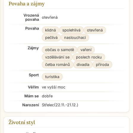
Povaha a zájmy
Vrozená
otevřená
povaha
Povaha
klidná
spolehlivá
otevřená
pečlivá
naslouchací
Zájmy
občas o samotě
vaření
vzdělávání se
poslech rocku
četba románů
divadla
příroda
Sport
turistika
Věřím
ve vyšší moc
Mám se
dobře
Narození
Střelec
(22.11.-21.12.)
Životní styl