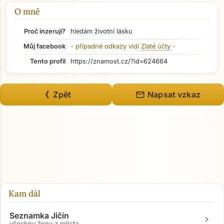
Přejít na hlavní obsah
O mně
Proč inzeruji?
hledám životní lásku
Můj facebook
- případné odkazy vidí
Zlaté účty
-
Tento profil
https://znamost.cz/?id=624664
mail
《 Zpět
Napsat vzkaz
Kam dál
Seznamka Jičín
chevron_right
všechny ženy z města