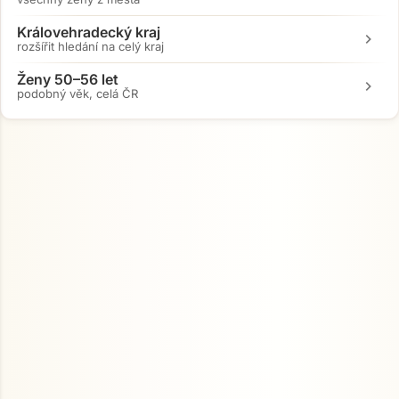
Královehradecký kraj
chevron_right
rozšířit hledání na celý kraj
Ženy 50–56 let
chevron_right
podobný věk, celá ČR