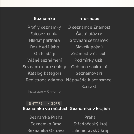
Seznamka
Informace
Profily seznamky
O seznamce Známost
Fotoseznamka
Časté otázky
Hledat partnera
Srovnání seznamek
Ona hledá jeho
Slovník pojmů
On hledá ji
Známost v číslech
Vážné seznámení
Podmínky užití
Seznamka pro seniory
Ochrana soukromí
Katalog kategorií
Seznamování
Registrace zdarma
Nápověda k seznamce
Kontakt
Instalace v Chrome
🔒 HTTPS
✓ GDPR
Seznamka ve městech
Seznamka v krajích
Seznamka Praha
Praha
Seznamka Brno
Středočeský kraj
Seznamka Ostrava
Jihomoravský kraj