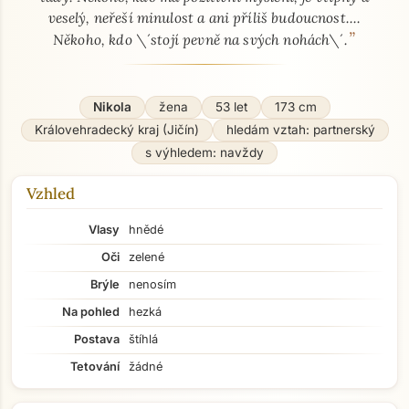
veselý, neřeší minulost a ani příliš budoucnost....
”
Někoho, kdo \´stojí pevně na svých nohách\´.
Nikola
žena
53 let
173 cm
Královehradecký kraj (Jičín)
hledám vztah: partnerský
s výhledem: navždy
Vzhled
Vlasy
hnědé
Oči
zelené
Brýle
nenosím
Na pohled
hezká
Postava
štíhlá
Tetování
žádné