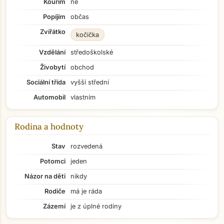
Kouřím
ne
Popíjím
občas
Zvířátko
kočička
Vzdělání
středoškolské
Živobytí
obchod
Sociální třída
vyšší střední
Automobil
vlastním
Rodina a hodnoty
Stav
rozvedená
Potomci
jeden
Názor na děti
nikdy
Rodiče
má je ráda
Zázemí
je z úplné rodiny