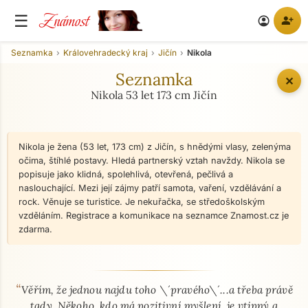
Známost
☰
person_add
account_circle
Seznamka
Královehradecký kraj
Jičín
Nikola
Seznamka
✕
Nikola 53 let 173 cm Jičín
Nikola je žena (53 let, 173 cm) z Jičín, s hnědými vlasy, zelenýma
očima, štíhlé postavy. Hledá partnerský vztah navždy. Nikola se
popisuje jako klidná, spolehlivá, otevřená, pečlivá a
naslouchající. Mezi její zájmy patří samota, vaření, vzdělávání a
rock. Věnuje se turistice. Je nekuřačka, se středoškolským
vzděláním. Registrace a komunikace na seznamce Znamost.cz je
zdarma.
“
O mně - seznamka profil
Věřím, že jednou najdu toho \´pravého\´...a třeba právě
tady. Někoho, kdo má pozitivní myšlení, je vtipný a