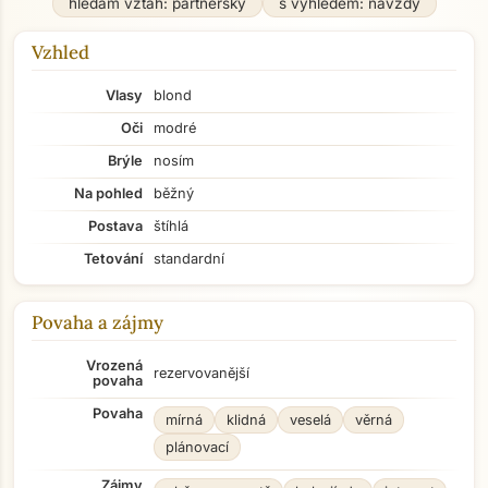
hledám vztah: partnerský
s výhledem: navždy
Vzhled
Vlasy
blond
Oči
modré
Brýle
nosím
Na pohled
běžný
Postava
štíhlá
Tetování
standardní
Povaha a zájmy
Vrozená
rezervovanější
povaha
Povaha
mírná
klidná
veselá
věrná
plánovací
Zájmy