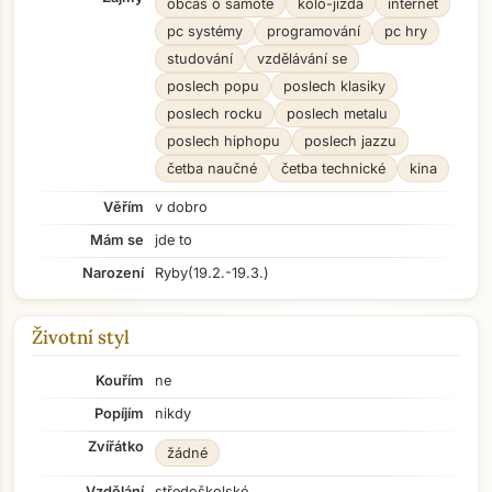
občas o samotě
kolo-jízda
internet
pc systémy
programování
pc hry
studování
vzdělávání se
poslech popu
poslech klasiky
poslech rocku
poslech metalu
poslech hiphopu
poslech jazzu
četba naučné
četba technické
kina
Věřím
v dobro
Mám se
jde to
Narození
Ryby
(19.2.-19.3.)
Životní styl
Kouřím
ne
Popíjím
nikdy
Zvířátko
žádné
Vzdělání
středoškolské