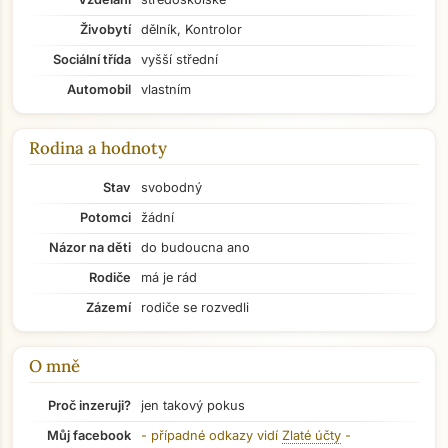
Živobytí
dělník, Kontrolor
Sociální třída
vyšší střední
Automobil
vlastním
Rodina a hodnoty
Stav
svobodný
Potomci
žádní
Názor na děti
do budoucna ano
Rodiče
má je rád
Zázemí
rodiče se rozvedli
O mně
Proč inzeruji?
jen takový pokus
Přejít na hlavní obsah
Můj facebook
- případné odkazy vidí
Zlaté účty
-