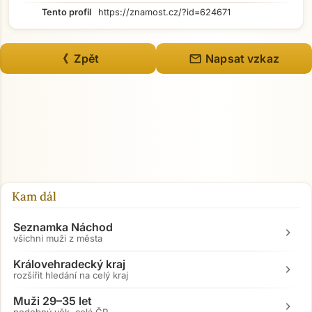
Tento profil
https://znamost.cz/?id=624671
mail
《 Zpět
Napsat vzkaz
Kam dál
Seznamka Náchod
chevron_right
všichni muži z města
Královehradecký kraj
chevron_right
rozšířit hledání na celý kraj
Muži 29–35 let
chevron_right