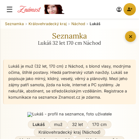
Známost
☰
person_add
account_circle
Seznamka
Královehradecký kraj
Náchod
Lukáš
Seznamka
✕
Lukáš 32 let 170 cm Náchod
Lukáš je muž (32 let, 170 cm) z Náchod, s blond vlasy, modrýma
očima, štíhlé postavy. Hledá partnerský vztah navždy. Lukáš se
popisuje jako mírný, klidný, veselý, věrný a plánovitý. Mezi jeho
zájmy patří samota, jízda na kole, internet a PC systémy. Je
nekuřák, abstinent, se středoškolským vzděláním. Registrace a
komunikace na seznamce Znamost.cz je zdarma.
Lukáš
muž
32 let
170 cm
Královehradecký kraj (Náchod)