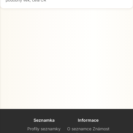
podobný věk, celá ČR
Seznamka
Informace
Profily seznamky
O seznamce Známost