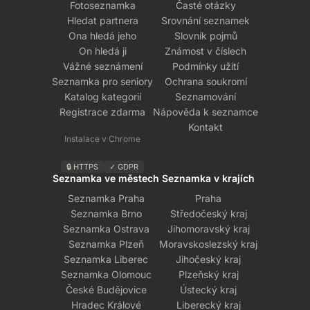
Fotoseznamka
Časté otázky
Hledat partnera
Srovnání seznamek
Ona hledá jeho
Slovník pojmů
On hledá ji
Známost v číslech
Vážné seznámení
Podmínky užití
Seznamka pro seniory
Ochrana soukromí
Katalog kategorií
Seznamování
Registrace zdarma
Nápověda k seznamce
Kontakt
Instalace v Chrome
🔒 HTTPS
✓ GDPR
Seznamka ve městech
Seznamka v krajích
Seznamka Praha
Praha
Seznamka Brno
Středočeský kraj
Seznamka Ostrava
Jihomoravský kraj
Seznamka Plzeň
Moravskoslezský kraj
Seznamka Liberec
Jihočeský kraj
Seznamka Olomouc
Plzeňský kraj
České Budějovice
Ústecký kraj
Hradec Králové
Liberecký kraj