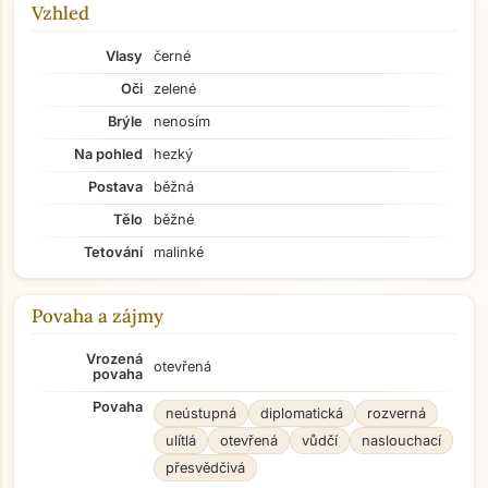
Vzhled
Vlasy
černé
Oči
zelené
Brýle
nenosím
Na pohled
hezký
Postava
běžná
Tělo
běžné
Tetování
malinké
Povaha a zájmy
Vrozená
otevřená
povaha
Povaha
neústupná
diplomatická
rozverná
ulítlá
otevřená
vůdčí
naslouchací
přesvědčivá