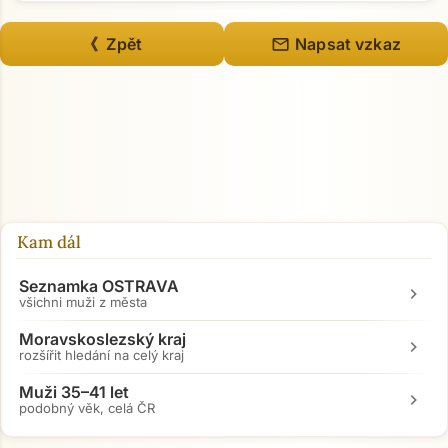
mail
《 Zpět
Napsat vzkaz
Kam dál
Seznamka OSTRAVA
chevron_right
všichni muži z města
Moravskoslezský kraj
chevron_right
rozšířit hledání na celý kraj
Muži 35–41 let
chevron_right
podobný věk, celá ČR