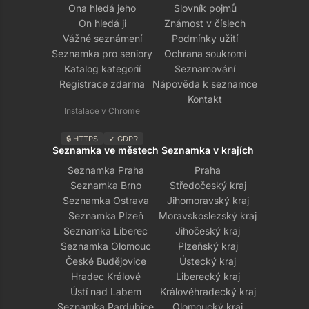
Ona hledá jeho
Slovník pojmů
On hledá ji
Známost v číslech
Vážné seznámení
Podmínky užití
Seznamka pro seniory
Ochrana soukromí
Katalog kategorií
Seznamování
Registrace zdarma
Nápověda k seznamce
Kontakt
Instalace v Chrome
🔒 HTTPS
✓ GDPR
Seznamka ve městech
Seznamka v krajích
Seznamka Praha
Praha
Seznamka Brno
Středočeský kraj
Seznamka Ostrava
Jihomoravský kraj
Seznamka Plzeň
Moravskoslezský kraj
Seznamka Liberec
Jihočeský kraj
Seznamka Olomouc
Plzeňský kraj
České Budějovice
Ústecký kraj
Hradec Králové
Liberecký kraj
Ústí nad Labem
Královéhradecký kraj
Seznamka Pardubice
Olomoucký kraj