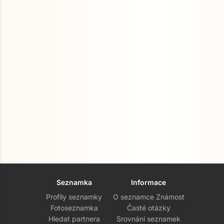
Seznamka
Informace
Profily seznamky
O seznamce Známost
Fotoseznamka
Časté otázky
Hledat partnera
Srovnání seznamek