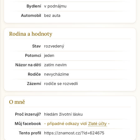
Bydlení
v podnájmu
Automobil
bez auta
Rodina a hodnoty
Stav
rozvedený
Potomci
jeden
Názor na děti
zatím nevím
Rodiče
nevycházíme
Zázemí
rodiče se rozvedli
O mně
Proč inzeruji?
hledám životní lásku
Přejít na hlavní obsah
Můj facebook
- případné odkazy vidí
Zlaté účty
-
Tento profil
https://znamost.cz/?id=624675