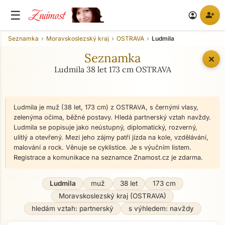
Známost
☰
person_add
account_circle
Seznamka
Moravskoslezský kraj
OSTRAVA
Ludmila
Seznamka
✕
Ludmila 38 let 173 cm OSTRAVA
Ludmila je muž (38 let, 173 cm) z OSTRAVA, s černými vlasy,
zelenýma očima, běžné postavy. Hledá partnerský vztah navždy.
Ludmila se popisuje jako neústupný, diplomatický, rozverný,
ulítlý a otevřený. Mezi jeho zájmy patří jízda na kole, vzdělávání,
malování a rock. Věnuje se cyklistice. Je s výučním listem.
Registrace a komunikace na seznamce Znamost.cz je zdarma.
Ludmila
muž
38 let
173 cm
Moravskoslezský kraj (OSTRAVA)
hledám vztah: partnerský
s výhledem: navždy