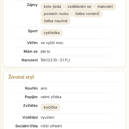
Zájmy
kolo-jízda
vzdělávání se
malování
poslech rocku
četba románů
četba naučné
Sport
cyklistika
Věřím
ve vyšší moc
Mám se
jde to
Narození
Štír
(23.10.-21.11.)
Životní styl
Kouřím
ano
Popíjím
velmi zřídka
Zvířátko
kočička
Vzdělání
vyučení
Sociální třída
nižší střední