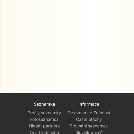
Seznamka
Informace
Profily seznamky
O seznamce Známost
Fotoseznamka
Časté otázky
Hledat partnera
Srovnání seznamek
Ona hledá jeho
Slovník pojmů