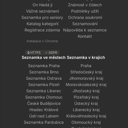
On hledá ji
Známost v číslech
Vážné seznámení
Podmínky užití
Seznamka pro seniory
Ochrana soukromí
Katalog kategorií
Seznamování
Registrace zdarma
Nápověda k seznamce
Kontakt
Instalace v Chrome
🔒 HTTPS
✓ GDPR
Seznamka ve městech
Seznamka v krajích
Seznamka Praha
Praha
Seznamka Brno
Středočeský kraj
Seznamka Ostrava
Jihomoravský kraj
Seznamka Plzeň
Moravskoslezský kraj
Seznamka Liberec
Jihočeský kraj
Seznamka Olomouc
Plzeňský kraj
České Budějovice
Ústecký kraj
Hradec Králové
Liberecký kraj
Ústí nad Labem
Královéhradecký kraj
Seznamka Pardubice
Olomoucký kraj