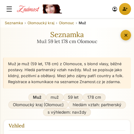
Známost
☰
person_add
account_circle
Seznamka
Olomoucký kraj
Olomouc
Muž
Seznamka
✕
Muž 59 let 178 cm Olomouc
Muž je muž (59 let, 178 cm) z Olomouce, s blond vlasy, běžné
postavy. Hledá partnerský vztah navždy. Muž se popisuje jako
klidný, pozitivní a obětavý. Mezi jeho zájmy patří country a folk.
Registrace a komunikace na seznamce Znamost.cz je zdarma.
Muž
muž
59 let
178 cm
Olomoucký kraj (Olomouc)
hledám vztah: partnerský
s výhledem: navždy
Vzhled