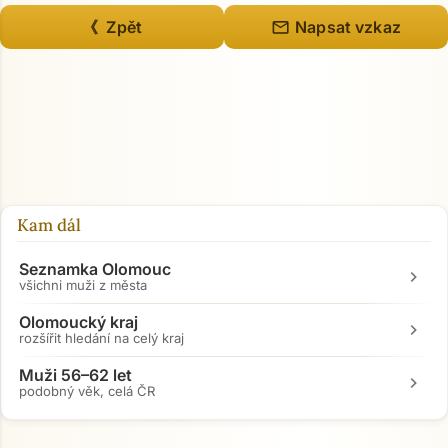
mail
《 Zpět
Napsat vzkaz
Přejít na hlavní obsah
Kam dál
Seznamka Olomouc
chevron_right
všichni muži z města
Olomoucký kraj
chevron_right
rozšířit hledání na celý kraj
Muži 56–62 let
chevron_right
podobný věk, celá ČR