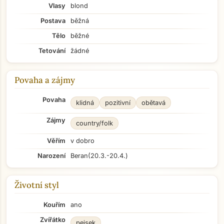
Vlasy
blond
Postava
běžná
Tělo
běžné
Tetování
žádné
Povaha a zájmy
Povaha
klidná
pozitivní
obětavá
Zájmy
country/folk
Věřím
v dobro
Narození
Beran
(20.3.-20.4.)
Životní styl
Kouřím
ano
Zvířátko
pejsek