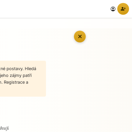
person_add
account_circle
✕
žné postavy. Hledá
jeho zájmy patří
. Registrace a
ahují