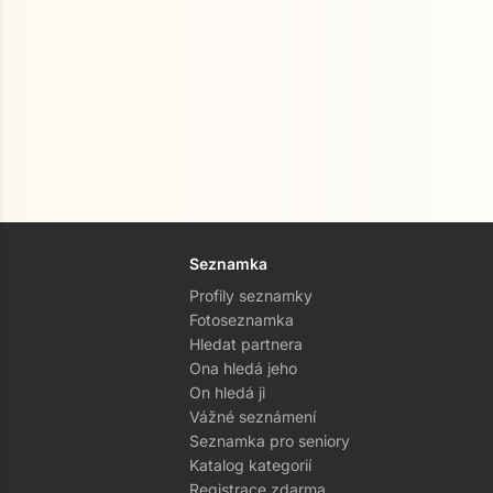
Seznamka
Profily seznamky
Fotoseznamka
Hledat partnera
Ona hledá jeho
On hledá ji
Vážné seznámení
Seznamka pro seniory
Katalog kategorií
Registrace zdarma