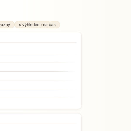
vazný
s výhledem: na čas