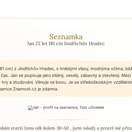
Seznamka
Jan 22 let 181 cm Jindřichův Hradec
 181 cm) z Jindřichův Hradec, s hnědými vlasy, modrýma očima, bě
čas. Jan se popisuje jako klidný, veselý, zábavný a otevřený. Mezi 
C hry a studování. Věnuje se boxu. Je se středoškolským vzděláním
namce Znamost.cz je zdarma.
 - seznamka profil
edám starší ženu věk kolem 30-50 , jsem mladý a prostě mě přit