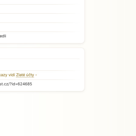
edli
kazy vidí
Zlaté účty
-
st.cz/?id=624685