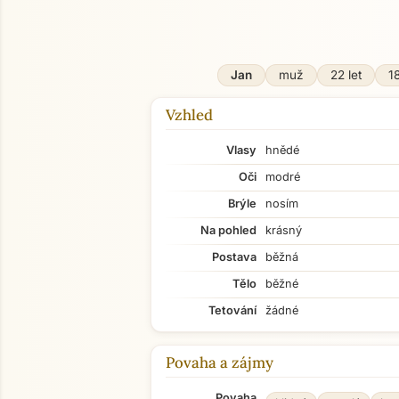
Jan
muž
22 let
1
Vzhled
Vlasy
hnědé
Oči
modré
Brýle
nosím
Na pohled
krásný
Postava
běžná
Tělo
běžné
Tetování
žádné
Povaha a zájmy
Povaha