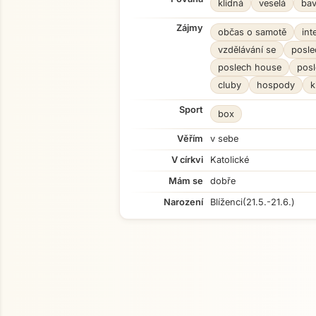
klidná
veselá
bav
Zájmy
občas o samotě
int
vzdělávání se
posle
poslech house
pos
cluby
hospody
k
Sport
box
Věřím
v sebe
V církvi
Katolické
Mám se
dobře
Narození
Blíženci
(21.5.-21.6.)