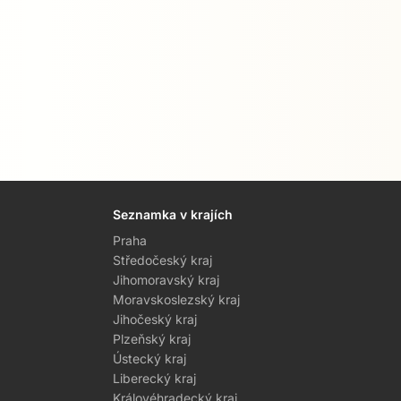
Seznamka v krajích
Praha
Středočeský kraj
Jihomoravský kraj
Moravskoslezský kraj
Jihočeský kraj
Plzeňský kraj
Ústecký kraj
Liberecký kraj
Královéhradecký kraj