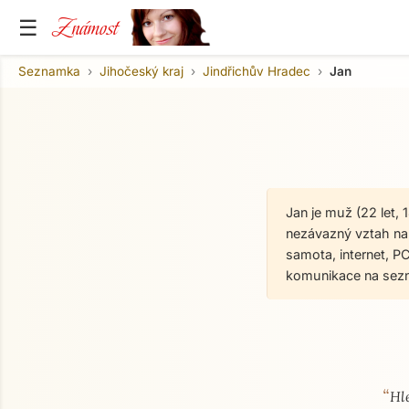
Známost
☰
Seznamka
Jihočeský kraj
Jindřichův Hradec
Jan
Jan je muž (22 let,
nezávazný vztah na 
samota, internet, P
komunikace na sez
“
O mně
Hl