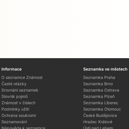
Informace
Seznamka ve městech
O seznamce Známost
Seznamka Praha
Časté otázky
Seznamka Brno
Srovnání seznamek
Seznamka Ostrava
Slovník pojmů
Seznamka Plzeň
Známost v číslech
Seznamka Liberec
Podmínky užití
Seznamka Olomouc
Ochrana soukromí
České Budějovice
Seznamování
Hradec Králové
Nápověda k seznamce
Ústí nad Labem