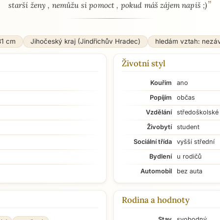
”
starší ženy , nemůžu si pomoct , pokud máš zájem napiš ;)
81 cm
Jihočeský kraj (Jindřichův Hradec)
hledám vztah: nezá
Životní styl
Kouřím
ano
Popíjím
občas
Vzdělání
středoškolské
Živobytí
student
Sociální třída
vyšší střední
Bydlení
u rodičů
Automobil
bez auta
Rodina a hodnoty
Stav
svobodný