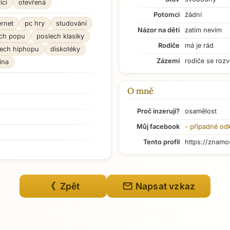
ící
otevřená
Potomci
žádní
ernet
pc hry
studování
Názor na děti
zatím nevím
ch popu
poslech klasiky
Rodiče
má je rád
lech hiphopu
diskotéky
Zázemí
rodiče se rozv
ina
O mně
Proč inzeruji?
osamělost
Můj facebook
- případné od
Tento profil
https://znamo
mail
《 Zpět
Napsat vzkaz
Přejít na hlavní obsah