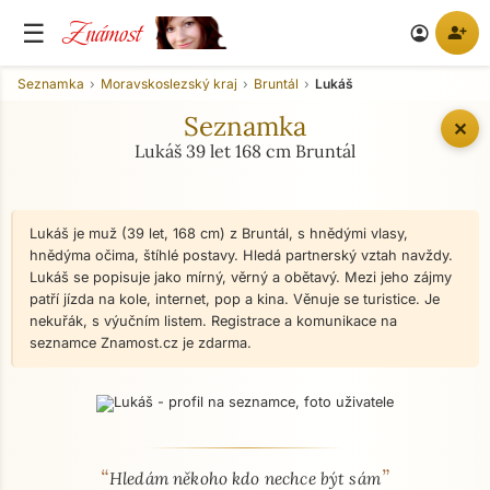
Známost
☰
person_add
account_circle
Seznamka
Moravskoslezský kraj
Bruntál
Lukáš
Seznamka
✕
Lukáš 39 let 168 cm Bruntál
Lukáš je muž (39 let, 168 cm) z Bruntál, s hnědými vlasy,
hnědýma očima, štíhlé postavy. Hledá partnerský vztah navždy.
Lukáš se popisuje jako mírný, věrný a obětavý. Mezi jeho zájmy
patří jízda na kole, internet, pop a kina. Věnuje se turistice. Je
nekuřák, s výučním listem. Registrace a komunikace na
seznamce Znamost.cz je zdarma.
“
”
O mně - seznamka profil
Hledám někoho kdo nechce být sám