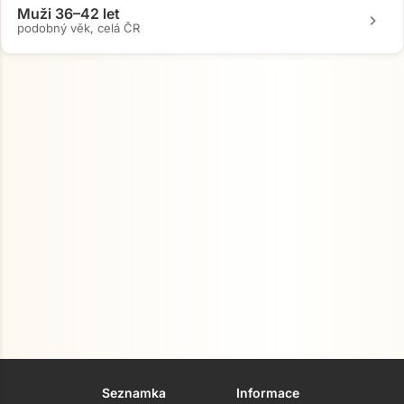
Muži 36–42 let
chevron_right
podobný věk, celá ČR
Seznamka
Informace