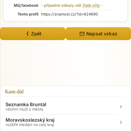
Můj facebook
- případné odkazy vidí
Zlaté účty
-
Tento profil
https://znamost.cz/?id=624690
mail
《 Zpět
Napsat vzkaz
Kam dál
Seznamka Bruntál
chevron_right
všichni muži z města
Moravskoslezský kraj
chevron_right
rozšířit hledání na celý kraj