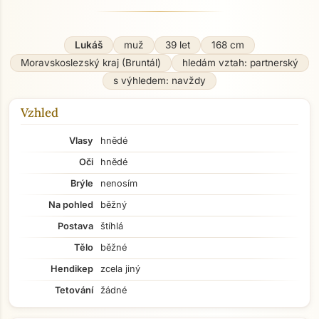
Lukáš
muž
39 let
168 cm
Moravskoslezský kraj (Bruntál)
hledám vztah: partnerský
s výhledem: navždy
Vzhled
Vlasy
hnědé
Oči
hnědé
Brýle
nenosím
Na pohled
běžný
Postava
štíhlá
Tělo
běžné
Hendikep
zcela jiný
Tetování
žádné