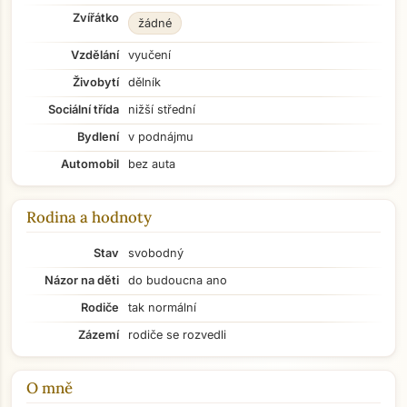
Zvířátko
žádné
Vzdělání
vyučení
Živobytí
dělník
Sociální třída
nižší střední
Bydlení
v podnájmu
Automobil
bez auta
Rodina a hodnoty
Stav
svobodný
Názor na děti
do budoucna ano
Rodiče
tak normální
Zázemí
rodiče se rozvedli
O mně
Přejít na hlavní obsah