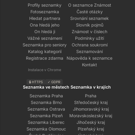
Profily seznamky
O seznamce Známost
Fotoseznamka
Časté otázky
Hledat partnera
Srovnání seznamek
Ona hledá jeho
Slovník pojmů
On hledá ji
Známost v číslech
Vážné seznámení
Podmínky užití
Seznamka pro seniory
Ochrana soukromí
Katalog kategorií
Seznamování
Registrace zdarma
Nápověda k seznamce
Kontakt
Instalace v Chrome
🔒 HTTPS
✓ GDPR
Seznamka ve městech
Seznamka v krajích
Seznamka Praha
Praha
Seznamka Brno
Středočeský kraj
Seznamka Ostrava
Jihomoravský kraj
Seznamka Plzeň
Moravskoslezský kraj
Seznamka Liberec
Jihočeský kraj
Seznamka Olomouc
Plzeňský kraj