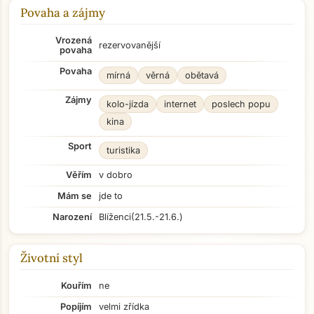
Povaha a zájmy
Vrozená
rezervovanější
povaha
Povaha
mírná
věrná
obětavá
Zájmy
kolo-jízda
internet
poslech popu
kina
Sport
turistika
Věřím
v dobro
Mám se
jde to
Narození
Blíženci
(21.5.-21.6.)
Životní styl
Kouřím
ne
Popíjím
velmi zřídka