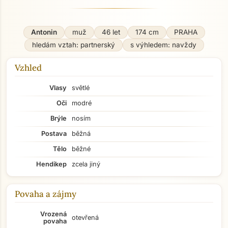
Antonin
muž
46 let
174 cm
PRAHA
hledám vztah: partnerský
s výhledem: navždy
Vzhled
Vlasy
světlé
Oči
modré
Brýle
nosím
Postava
běžná
Tělo
běžné
Hendikep
zcela jiný
Povaha a zájmy
Vrozená
otevřená
povaha