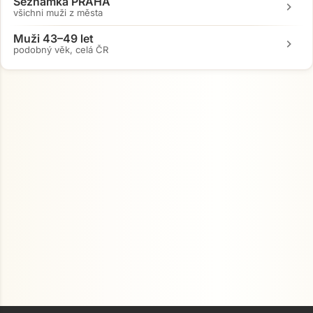
Seznamka PRAHA
chevron_right
všichni muži z města
Muži 43–49 let
chevron_right
podobný věk, celá ČR