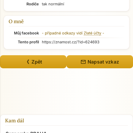
Rodiče
tak normální
O mně
Můj facebook
- případné odkazy vidí
Zlaté účty
-
Tento profil
https://znamost.cz/?id=624693
mail
《 Zpět
Napsat vzkaz
Přejít na hlavní obsah
Kam dál