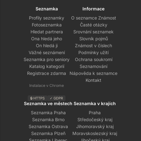
Seznamka
Informace
Profily seznamky
O seznamce Známost
Fotoseznamka
Časté otázky
Hledat partnera
Srovnání seznamek
Ona hledá jeho
Slovník pojmů
On hledá ji
Známost v číslech
Vážné seznámení
Podmínky užití
Seznamka pro seniory
Ochrana soukromí
Katalog kategorií
Seznamování
Registrace zdarma
Nápověda k seznamce
Kontakt
Instalace v Chrome
🔒 HTTPS
✓ GDPR
Seznamka ve městech
Seznamka v krajích
Seznamka Praha
Praha
Seznamka Brno
Středočeský kraj
Seznamka Ostrava
Jihomoravský kraj
Seznamka Plzeň
Moravskoslezský kraj
Seznamka Liberec
Jihočeský kraj