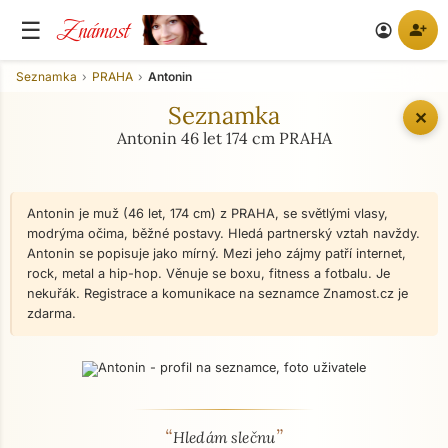
Známost
☰
person_add
account_circle
Seznamka
PRAHA
Antonin
Seznamka
✕
Antonin 46 let 174 cm PRAHA
Antonin je muž (46 let, 174 cm) z PRAHA, se světlými vlasy,
modrýma očima, běžné postavy. Hledá partnerský vztah navždy.
Antonin se popisuje jako mírný. Mezi jeho zájmy patří internet,
rock, metal a hip-hop. Věnuje se boxu, fitness a fotbalu. Je
nekuřák. Registrace a komunikace na seznamce Znamost.cz je
zdarma.
“
”
O mně - seznamka profil
Hledám slečnu