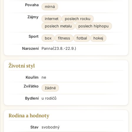
Povaha
mírná
Zájmy
internet
poslech rocku
poslech metalu
poslech hiphopu
Sport
box
fitness
fotbal
hokej
Narození
Panna
(23.8.-22.9.)
Životní styl
Kouřím
ne
Zvířátko
žádné
Bydlení
u rodičů
Rodina a hodnoty
Stav
svobodný