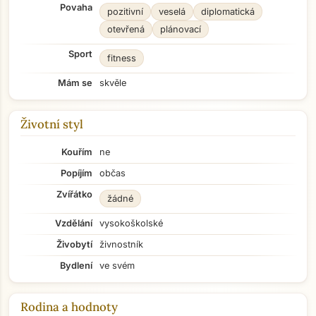
Povaha
pozitivní
veselá
diplomatická
otevřená
plánovací
Sport
fitness
Mám se
skvěle
Životní styl
Kouřím
ne
Popíjím
občas
Zvířátko
žádné
Vzdělání
vysokoškolské
Živobytí
živnostník
Bydlení
ve svém
Rodina a hodnoty