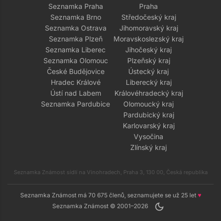
Seznamka Praha
Praha
Seznamka Brno
Středočeský kraj
Seznamka Ostrava
Jihomoravský kraj
Seznamka Plzeň
Moravskoslezský kraj
Seznamka Liberec
Jihočeský kraj
Seznamka Olomouc
Plzeňský kraj
České Budějovice
Ústecký kraj
Hradec Králové
Liberecký kraj
Ústí nad Labem
Královéhradecký kraj
Seznamka Pardubice
Olomoucký kraj
Pardubický kraj
Karlovarský kraj
Vysočina
Zlínský kraj
Seznamka Známost sídlí na Vinohradech, Praha 3, 130 00, Česká republika
Seznamka Známost má 70 675 členů, seznamujete se už 25 let
♥
dark_mode
Seznamka Známost © 2001–2026