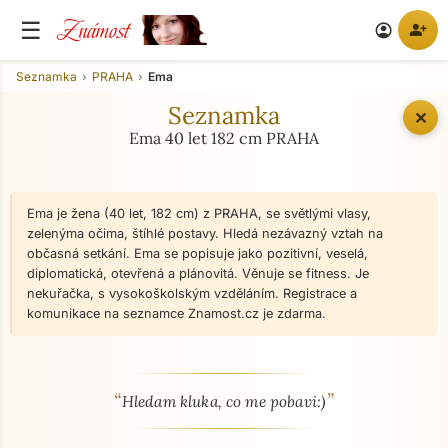
Známost
☰
person_add
account_circle
Seznamka
PRAHA
Ema
Seznamka
✕
Ema 40 let 182 cm PRAHA
Ema je žena (40 let, 182 cm) z PRAHA, se světlými vlasy,
zelenýma očima, štíhlé postavy. Hledá nezávazný vztah na
občasná setkání. Ema se popisuje jako pozitivní, veselá,
diplomatická, otevřená a plánovitá. Věnuje se fitness. Je
nekuřačka, s vysokoškolským vzděláním. Registrace a
komunikace na seznamce Znamost.cz je zdarma.
“
”
O mně - seznamka profil
Hledam kluka, co me pobavi:)