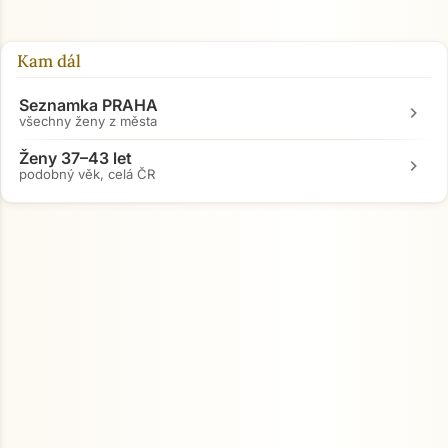
Kam dál
Seznamka PRAHA
chevron_right
všechny ženy z města
Ženy 37–43 let
chevron_right
podobný věk, celá ČR