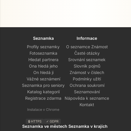
Seznamka
Informace
Profily seznamky
O seznamce Známost
Fotoseznamka
Časté otázky
Hledat partnera
Srovnání seznamek
Ona hledá jeho
Slovník pojmů
On hledá ji
Známost v číslech
Vážné seznámení
Podmínky užití
Seznamka pro seniory
Ochrana soukromí
Katalog kategorií
Seznamování
Registrace zdarma
Nápověda k seznamce
Kontakt
Instalace v Chrome
🔒 HTTPS
✓ GDPR
Seznamka ve městech
Seznamka v krajích