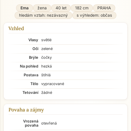
Ema
žena
40 let
182 cm
PRAHA
hledám vztah: nezávazný
s výhledem: občas
Vzhled
Vlasy
světlé
Oči
zelené
Brýle
čočky
Na pohled
hezká
Postava
štíhlá
Tělo
vypracované
Tetování
žádné
Povaha a zájmy
Vrozená
otevřená
povaha