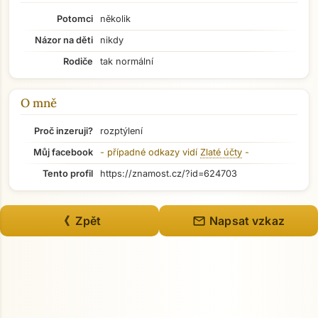
Potomci
několik
Názor na děti
nikdy
Rodiče
tak normální
O mně
Proč inzeruji?
rozptýlení
Můj facebook
- případné odkazy vidí
Zlaté účty
-
Tento profil
https://znamost.cz/?id=624703
Přejít na hlavní obsah
mail
《 Zpět
Napsat vzkaz