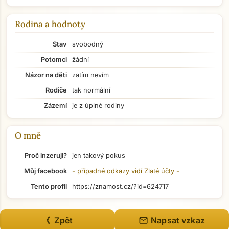
Rodina a hodnoty
Stav
svobodný
Potomci
žádní
Názor na děti
zatím nevím
Rodiče
tak normální
Zázemí
je z úplné rodiny
O mně
Proč inzeruji?
jen takový pokus
Můj facebook
- případné odkazy vidí
Zlaté účty
-
Přejít na hlavní obsah
Tento profil
https://znamost.cz/?id=624717
mail
《 Zpět
Napsat vzkaz