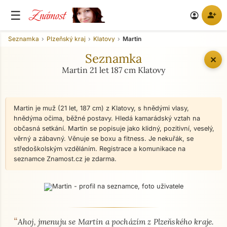
Známost
☰
person_add
account_circle
Seznamka
Plzeňský kraj
Klatovy
Martin
Seznamka
✕
Martin 21 let 187 cm Klatovy
Martin je muž (21 let, 187 cm) z Klatovy, s hnědými vlasy,
hnědýma očima, běžné postavy. Hledá kamarádský vztah na
občasná setkání. Martin se popisuje jako klidný, pozitivní, veselý,
věrný a zábavný. Věnuje se boxu a fitness. Je nekuřák, se
středoškolským vzděláním. Registrace a komunikace na
seznamce Znamost.cz je zdarma.
“
O mně - seznamka profil
Ahoj, jmenuju se Martin a pocházím z Plzeňského kraje.