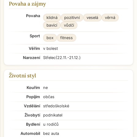
Povaha a zájmy
Povaha
klidná
pozitivní
veselá
věrná
bavící
vůdčí
Sport
box
fitness
Věřím
v bolest
Narození
Střelec
(22.11.-21.12.)
Životní styl
Kouřím
ne
Popíjím
občas
Vzdělání
středoškolské
Živobytí
podnikatel
Bydlení
u rodičů
Automobil
bez auta