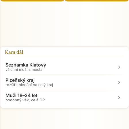
Kam dál
Seznamka Klatovy
chevron_right
všichni muži z města
Plzeňský kraj
chevron_right
rozšířit hledání na celý kraj
Muži 18–24 let
chevron_right
podobný věk, celá ČR