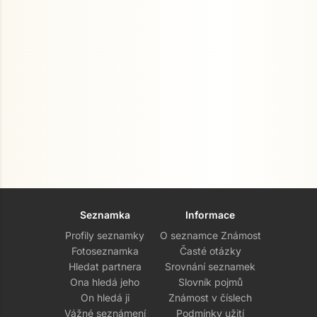
Seznamka
Informace
Profily seznamky
O seznamce Známost
Fotoseznamka
Časté otázky
Hledat partnera
Srovnání seznamek
Ona hledá jeho
Slovník pojmů
On hledá ji
Známost v číslech
Vážné seznámení
Podmínky užití