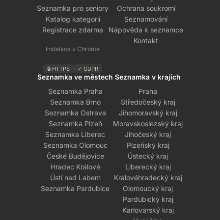
Seznamka pro seniory
Ochrana soukromí
Katalog kategorií
Seznamování
Registrace zdarma
Nápověda k seznamce
Kontakt
Instalace v Chrome
🔒 HTTPS
✓ GDPR
Seznamka ve městech
Seznamka v krajích
Seznamka Praha
Praha
Seznamka Brno
Středočeský kraj
Seznamka Ostrava
Jihomoravský kraj
Seznamka Plzeň
Moravskoslezský kraj
Seznamka Liberec
Jihočeský kraj
Seznamka Olomouc
Plzeňský kraj
České Budějovice
Ústecký kraj
Hradec Králové
Liberecký kraj
Ústí nad Labem
Královéhradecký kraj
Seznamka Pardubice
Olomoucký kraj
Pardubický kraj
Karlovarský kraj