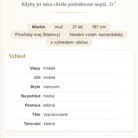
”
Kdyby jsi něco chtěla podniknout napiš. :D
Martin
muž
21 let
187 cm
Plzeňský kraj (Klatovy)
hledám vztah: kamarádský
s výhledem: občas
Vzhled
Vlasy
hnědé
Oči
hnědé
Brýle
nenosím
Na pohled
hezký
Postava
běžná
Tělo
vypracované
Tetování
žádné