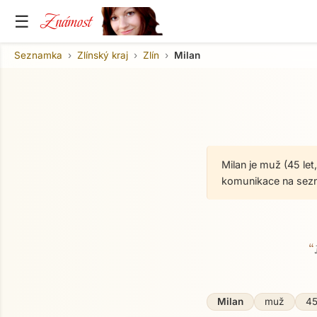
Známost
☰
Seznamka
Zlínský kraj
Zlín
Milan
Milan je muž (45 let
komunikace na sez
“
O mně
Milan
muž
45