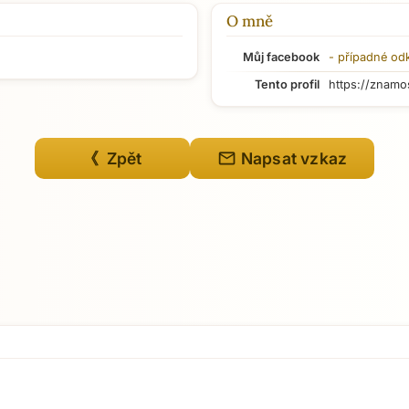
O mně
Můj facebook
- případné od
Tento profil
https://znamo
mail
《 Zpět
Napsat vzkaz