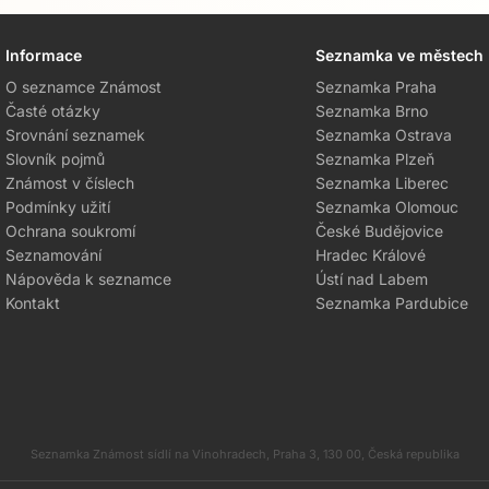
Informace
Seznamka ve městech
O seznamce Známost
Seznamka Praha
Časté otázky
Seznamka Brno
Srovnání seznamek
Seznamka Ostrava
Slovník pojmů
Seznamka Plzeň
Známost v číslech
Seznamka Liberec
Podmínky užití
Seznamka Olomouc
Ochrana soukromí
České Budějovice
Seznamování
Hradec Králové
Nápověda k seznamce
Ústí nad Labem
Kontakt
Seznamka Pardubice
Seznamka Známost sídlí na Vinohradech, Praha 3, 130 00, Česká republika