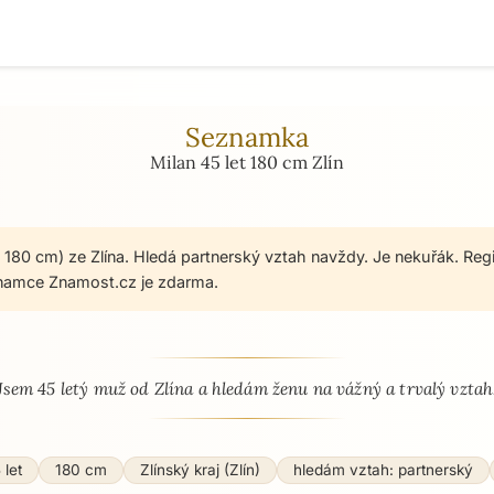
Seznamka
Milan 45 let 180 cm Zlín
, 180 cm) ze Zlína. Hledá partnerský vztah navždy. Je nekuřák. Reg
namce Znamost.cz je zdarma.
 - seznamka profil
Jsem 45 letý muž od Zlína a hledám ženu na vážný a trvalý vztah
 let
180 cm
Zlínský kraj (Zlín)
hledám vztah: partnerský