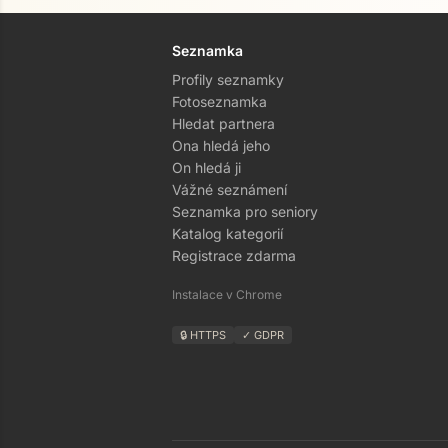
Seznamka
Profily seznamky
Fotoseznamka
Hledat partnera
Ona hledá jeho
On hledá ji
Vážné seznámení
Seznamka pro seniory
Katalog kategorií
Registrace zdarma
Instalace v Chrome
🔒 HTTPS
✓ GDPR