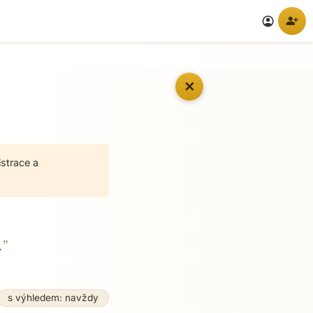
person_add
account_circle
✕
istrace a
”
.
s výhledem: navždy