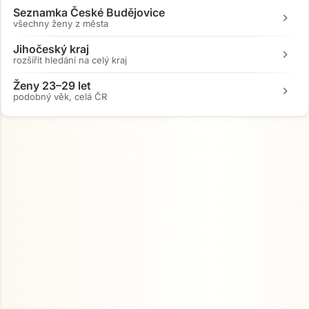
Seznamka České Budějovice
chevron_right
všechny ženy z města
Jihočeský kraj
chevron_right
rozšířit hledání na celý kraj
Ženy 23–29 let
chevron_right
podobný věk, celá ČR