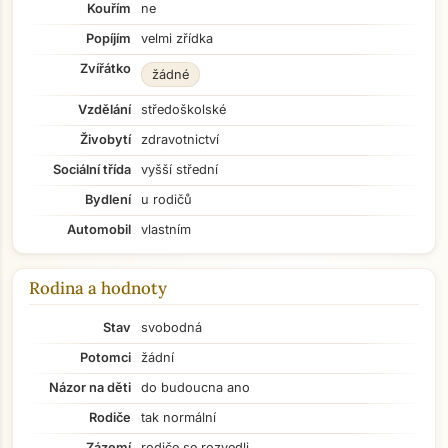
Kouřím
ne
Popíjím
velmi zřídka
Zvířátko
žádné
Vzdělání
středoškolské
Živobytí
zdravotnictví
Sociální třída
vyšší střední
Bydlení
u rodičů
Automobil
vlastním
Rodina a hodnoty
Stav
svobodná
Potomci
žádní
Názor na děti
do budoucna ano
Rodiče
tak normální
Zázemí
rodiče se rozvedli