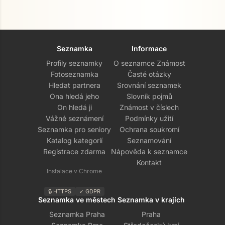
Seznamka
Informace
Profily seznamky
O seznamce Známost
Fotoseznamka
Časté otázky
Hledat partnera
Srovnání seznamek
Ona hledá jeho
Slovník pojmů
On hledá ji
Známost v číslech
Vážné seznámení
Podmínky užití
Seznamka pro seniory
Ochrana soukromí
Katalog kategorií
Seznamování
Registrace zdarma
Nápověda k seznamce
Kontakt
Instalace v Chrome
🔒 HTTPS
✓ GDPR
Seznamka ve městech
Seznamka v krajích
Seznamka Praha
Praha