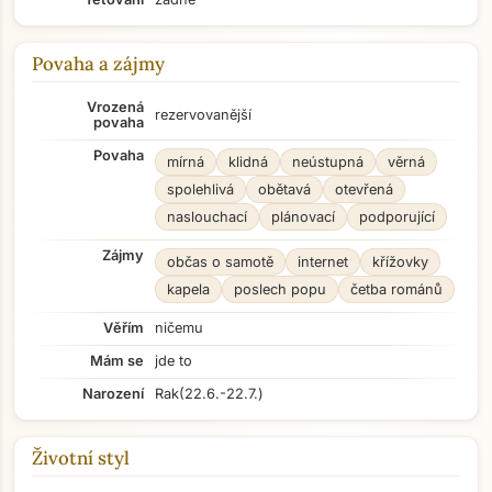
Povaha a zájmy
Vrozená
rezervovanější
povaha
Povaha
mírná
klidná
neústupná
věrná
spolehlivá
obětavá
otevřená
naslouchací
plánovací
podporující
Zájmy
občas o samotě
internet
křížovky
kapela
poslech popu
četba románů
Věřím
ničemu
Mám se
jde to
Narození
Rak
(22.6.-22.7.)
Životní styl