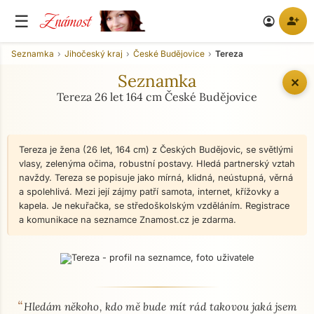
Známost
☰
person_add
account_circle
Seznamka
Jihočeský kraj
České Budějovice
Tereza
Seznamka
✕
Tereza 26 let 164 cm České Budějovice
Tereza je žena (26 let, 164 cm) z Českých Budějovic, se světlými
vlasy, zelenýma očima, robustní postavy. Hledá partnerský vztah
navždy. Tereza se popisuje jako mírná, klidná, neústupná, věrná
a spolehlivá. Mezi její zájmy patří samota, internet, křížovky a
kapela. Je nekuřačka, se středoškolským vzděláním. Registrace
a komunikace na seznamce Znamost.cz je zdarma.
“
O mně - seznamka profil
Hledám někoho, kdo mě bude mít rád takovou jaká jsem