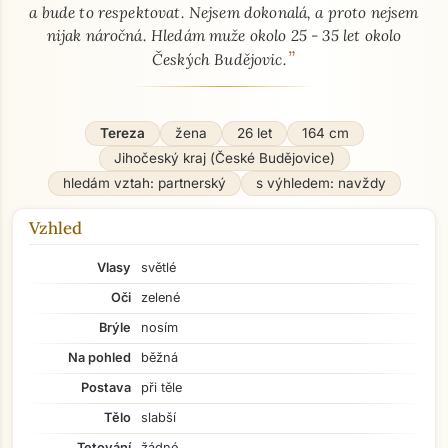
a bude to respektovat. Nejsem dokonalá, a proto nejsem
nijak náročná. Hledám muže okolo 25 - 35 let okolo
”
Českých Budějovic.
Tereza
žena
26 let
164 cm
Jihočeský kraj (České Budějovice)
hledám vztah: partnerský
s výhledem: navždy
Vzhled
Vlasy
světlé
Oči
zelené
Brýle
nosím
Na pohled
běžná
Postava
při těle
Tělo
slabší
Tetování
žádné