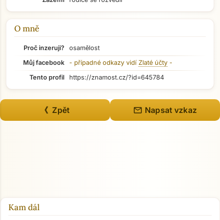
Přejít na hlavní obsah
O mně
Proč inzeruji?
osamělost
Můj facebook
- případné odkazy vidí
Zlaté účty
-
Tento profil
https://znamost.cz/?id=645784
mail
《 Zpět
Napsat vzkaz
Kam dál