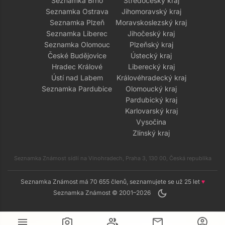
Seznamka Brno
Středočeský kraj
Seznamka Ostrava
Jihomoravský kraj
Seznamka Plzeň
Moravskoslezský kraj
Seznamka Liberec
Jihočeský kraj
Seznamka Olomouc
Plzeňský kraj
České Budějovice
Ústecký kraj
Hradec Králové
Liberecký kraj
Ústí nad Labem
Královéhradecký kraj
Seznamka Pardubice
Olomoucký kraj
Pardubický kraj
Karlovarský kraj
Vysočina
Zlínský kraj
Seznamka Známost sídlí na Vinohradech, Praha 3, 130 00, Česká republika
Seznamka Známost má 70 655 členů, seznamujete se už 25 let
♥
dark_mode
Seznamka Známost © 2001–2026
menu
camera_alt
group
mail
account_circle