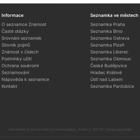
Informace
Seznamka ve městech
O seznamce Známost
Seznamka Praha
Časté otázky
Seznamka Brno
Srovnání seznamek
Seznamka Ostrava
Slovník pojmů
Seznamka Plzeň
Známost v číslech
Seznamka Liberec
Podmínky užití
Seznamka Olomouc
Ochrana soukromí
České Budějovice
Seznamování
Hradec Králové
Nápověda k seznamce
Ústí nad Labem
Kontakt
Seznamka Pardubice
Seznamka Známost sídlí na Vinohradech, Praha 3, 130 00, Česká republika