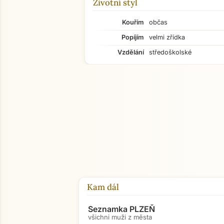
Životní styl
Kouřím
občas
Popíjím
velmi zřídka
Vzdělání
středoškolské
Kam dál
Seznamka PLZEŇ
všichni muži z města