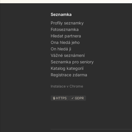
Seznamka
Profily seznamky
Fotoseznamka
Hledat partnera
Ona hledá jeho
On hledá ji
Vážné seznámení
Seznamka pro seniory
Katalog kategorií
Registrace zdarma
Instalace v Chrome
🔒 HTTPS
✓ GDPR