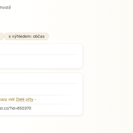
Prostě
s výhledem: občas
kazy vidí
Zlaté účty
-
st.cz/?id=650370