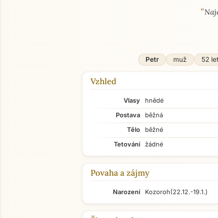
“
O mně
Naj
Petr
muž
52 le
Vzhled
Vlasy
hnědé
Postava
běžná
Tělo
běžné
Tetování
žádné
Povaha a zájmy
Narození
Kozoroh
(22.12.-19.1.)