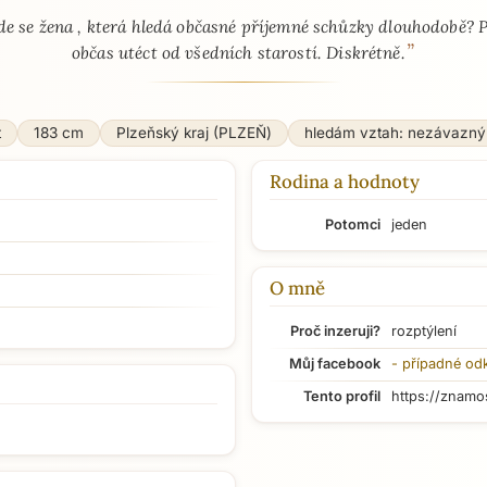
 - seznamka profil
de se žena , která hledá občasné příjemné schůzky dlouhodobě? 
”
občas utéct od všedních starostí. Diskrétně.
t
183 cm
Plzeňský kraj (PLZEŇ)
hledám vztah: nezávazný
Rodina a hodnoty
Potomci
jeden
O mně
Proč inzeruji?
rozptýlení
Můj facebook
- případné od
Tento profil
https://znamo