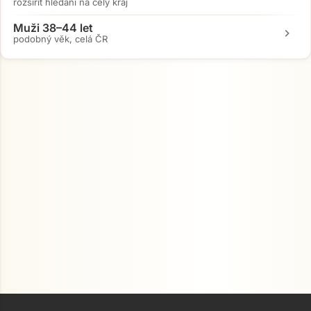
rozšířit hledání na celý kraj
Muži 38–44 let
chevron_right
podobný věk, celá ČR