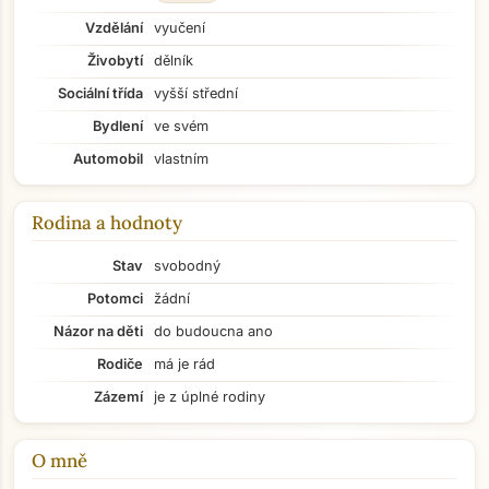
Vzdělání
vyučení
Živobytí
dělník
Sociální třída
vyšší střední
Bydlení
ve svém
Automobil
vlastním
Rodina a hodnoty
Stav
svobodný
Potomci
žádní
Názor na děti
do budoucna ano
Rodiče
má je rád
Zázemí
je z úplné rodiny
O mně
Přejít na hlavní obsah