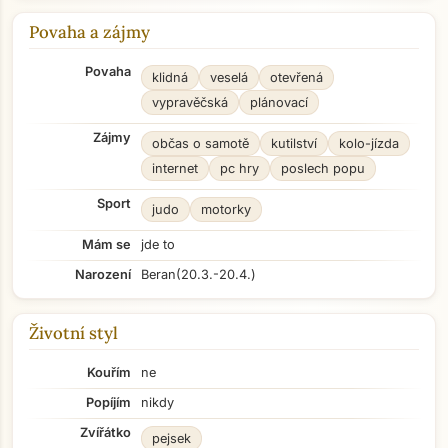
Povaha a zájmy
Povaha
klidná
veselá
otevřená
vypravěčská
plánovací
Zájmy
občas o samotě
kutilství
kolo-jízda
internet
pc hry
poslech popu
Sport
judo
motorky
Mám se
jde to
Narození
Beran
(20.3.-20.4.)
Životní styl
Kouřím
ne
Popíjím
nikdy
Zvířátko
pejsek