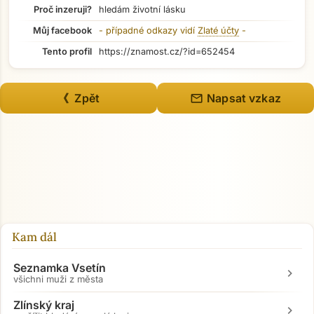
Proč inzeruji?
hledám životní lásku
Můj facebook
- případné odkazy vidí
Zlaté účty
-
Tento profil
https://znamost.cz/?id=652454
mail
《 Zpět
Napsat vzkaz
Kam dál
Seznamka Vsetín
chevron_right
všichni muži z města
Zlínský kraj
chevron_right