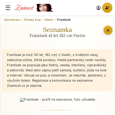
Známost
☰
person_add
account_circle
Seznamka
Zlínský kraj
Vsetín
Frantisek
Seznamka
✕
Frantisek 41 let 182 cm Vsetín
Frantisek je muž (41 let, 182 cm) z Vsetín, s hnědými vlasy,
zelenýma očima, štíhlé postavy. Hledá partnerský vztah navždy.
Frantisek se popisuje jako klidný, veselý, otevřený, vypravěčský
a plánovitý. Mezi jeho zájmy patří samota, kutilství, jízda na kole
a internet. Věnuje se judu a motorkám. Je nekuřák, abstinent, s
výučním listem. Registrace a komunikace na seznamce
Znamost.cz je zdarma.