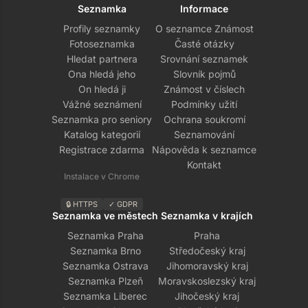
Seznamka
Informace
Profily seznamky
O seznamce Známost
Fotoseznamka
Časté otázky
Hledat partnera
Srovnání seznamek
Ona hledá jeho
Slovník pojmů
On hledá ji
Známost v číslech
Vážné seznámení
Podmínky užití
Seznamka pro seniory
Ochrana soukromí
Katalog kategorií
Seznamování
Registrace zdarma
Nápověda k seznamce
Kontakt
Instalace v Chrome
🔒 HTTPS
✓ GDPR
Seznamka ve městech
Seznamka v krajích
Seznamka Praha
Praha
Seznamka Brno
Středočeský kraj
Seznamka Ostrava
Jihomoravský kraj
Seznamka Plzeň
Moravskoslezský kraj
Seznamka Liberec
Jihočeský kraj