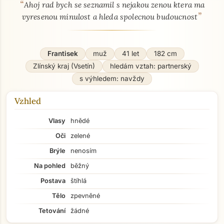
“
O mně - seznamka profil
Ahoj rad bych se seznamil s nejakou zenou ktera ma
”
vyresenou minulost a hleda spolecnou budoucnost
Frantisek
muž
41 let
182 cm
Zlínský kraj (Vsetín)
hledám vztah: partnerský
s výhledem: navždy
Vzhled
Vlasy
hnědé
Oči
zelené
Brýle
nenosím
Na pohled
běžný
Postava
štíhlá
Tělo
zpevněné
Tetování
žádné