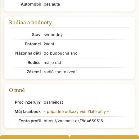
Automobil
bez auta
Rodina a hodnoty
Stav
svobodný
Potomci
žádní
Názor na děti
do budoucna ano
Rodiče
má je rád
Zázemí
rodiče se rozvedli
O mně
Proč inzeruji?
osamělost
Můj facebook
- případné odkazy vidí
Zlaté účty
-
Přejít na hlavní obsah
Tento profil
https://znamost.cz/?id=659516