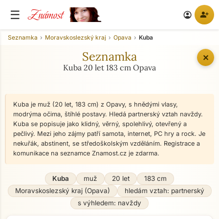
Známost
☰
person_add
account_circle
Seznamka
Moravskoslezský kraj
Opava
Kuba
Seznamka
✕
Kuba 20 let 183 cm Opava
Kuba je muž (20 let, 183 cm) z Opavy, s hnědými vlasy,
modrýma očima, štíhlé postavy. Hledá partnerský vztah navždy.
Kuba se popisuje jako klidný, věrný, spolehlivý, otevřený a
pečlivý. Mezi jeho zájmy patří samota, internet, PC hry a rock. Je
nekuřák, abstinent, se středoškolským vzděláním. Registrace a
komunikace na seznamce Znamost.cz je zdarma.
Kuba
muž
20 let
183 cm
Moravskoslezský kraj (Opava)
hledám vztah: partnerský
s výhledem: navždy