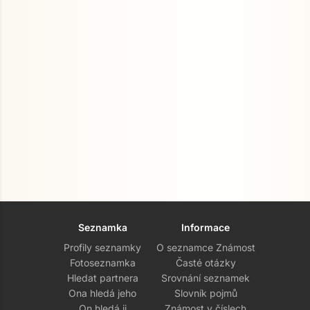
Seznamka
Informace
Profily seznamky
O seznamce Známost
Fotoseznamka
Časté otázky
Hledat partnera
Srovnání seznamek
Ona hledá jeho
Slovník pojmů
On hledá ji
Známost v číslech