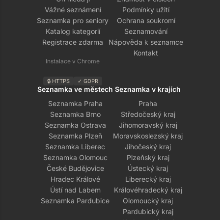
Vážné seznámení
Podmínky užití
Seznamka pro seniory
Ochrana soukromí
Katalog kategorií
Seznamování
Registrace zdarma
Nápověda k seznamce
Kontakt
Instalace v Chrome
🔒 HTTPS
✓ GDPR
Seznamka ve městech
Seznamka v krajích
Seznamka Praha
Praha
Seznamka Brno
Středočeský kraj
Seznamka Ostrava
Jihomoravský kraj
Seznamka Plzeň
Moravskoslezský kraj
Seznamka Liberec
Jihočeský kraj
Seznamka Olomouc
Plzeňský kraj
České Budějovice
Ústecký kraj
Hradec Králové
Liberecký kraj
Ústí nad Labem
Královéhradecký kraj
Seznamka Pardubice
Olomoucký kraj
Pardubický kraj