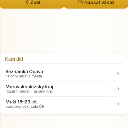
mail
《 Zpět
Napsat vzkaz
Kam dál
Seznamka Opava
chevron_right
všichni muži z města
Moravskoslezský kraj
chevron_right
rozšířit hledání na celý kraj
Muži 18–23 let
chevron_right
podobný věk, celá ČR