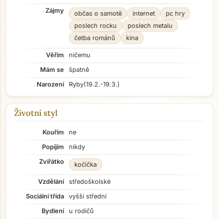
Zájmy
občas o samotě
internet
pc hry
poslech rocku
poslech metalu
četba románů
kina
Věřím
ničemu
Mám se
špatně
Narození
Ryby
(19.2.-19.3.)
Životní styl
Kouřím
ne
Popíjím
nikdy
Zvířátko
kočička
Vzdělání
středoškolské
Sociální třída
vyšší střední
Bydlení
u rodičů