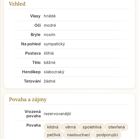
Vzhled
Vlasy
hnědé
Oči
modré
Brýle
nosím
Na pohled
sympatický
Postava
štíhlá
Tělo
běžné
Hendikep
slabozraký
Tetování
žádné
Povaha a zájmy
Vrozená
rezervovanější
povaha
Povaha
klidná
věrná
spolehlivá
otevřená
pečlivá
naslouchací
podporující