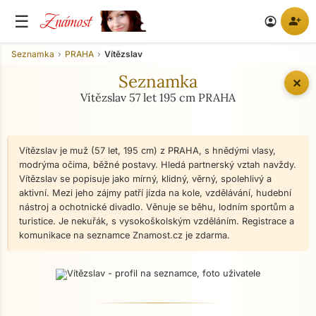
Známost
☰
person_add
account_circle
Seznamka
PRAHA
Vítězslav
Seznamka
✕
Vítězslav 57 let 195 cm PRAHA
Vítězslav je muž (57 let, 195 cm) z PRAHA, s hnědými vlasy,
modrýma očima, běžné postavy. Hledá partnerský vztah navždy.
Vítězslav se popisuje jako mírný, klidný, věrný, spolehlivý a
aktivní. Mezi jeho zájmy patří jízda na kole, vzdělávání, hudební
nástroj a ochotnické divadlo. Věnuje se běhu, lodním sportům a
turistice. Je nekuřák, s vysokoškolským vzděláním. Registrace a
komunikace na seznamce Znamost.cz je zdarma.