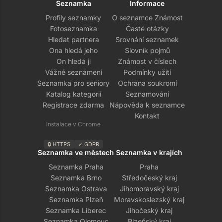
Seznamka
Informace
Profily seznamky
O seznamce Známost
Fotoseznamka
Časté otázky
Hledat partnera
Srovnání seznamek
Ona hledá jeho
Slovník pojmů
On hledá ji
Známost v číslech
Vážné seznámení
Podmínky užití
Seznamka pro seniory
Ochrana soukromí
Katalog kategorií
Seznamování
Registrace zdarma
Nápověda k seznamce
Kontakt
Instalace v Chrome
🔒 HTTPS
✓ GDPR
Seznamka ve městech
Seznamka v krajích
Seznamka Praha
Praha
Seznamka Brno
Středočeský kraj
Seznamka Ostrava
Jihomoravský kraj
Seznamka Plzeň
Moravskoslezský kraj
Seznamka Liberec
Jihočeský kraj
Seznamka Olomouc
Plzeňský kraj