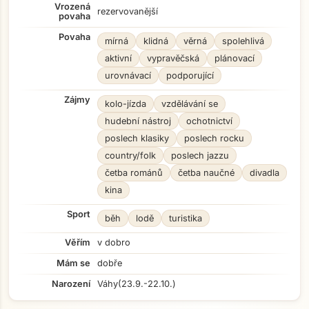
Vrozená
rezervovanější
povaha
Povaha
mírná
klidná
věrná
spolehlivá
aktivní
vypravěčská
plánovací
urovnávací
podporující
Zájmy
kolo-jízda
vzdělávání se
hudební nástroj
ochotnictví
poslech klasiky
poslech rocku
country/folk
poslech jazzu
četba románů
četba naučné
divadla
kina
Sport
běh
lodě
turistika
Věřím
v dobro
Mám se
dobře
Narození
Váhy
(23.9.-22.10.)