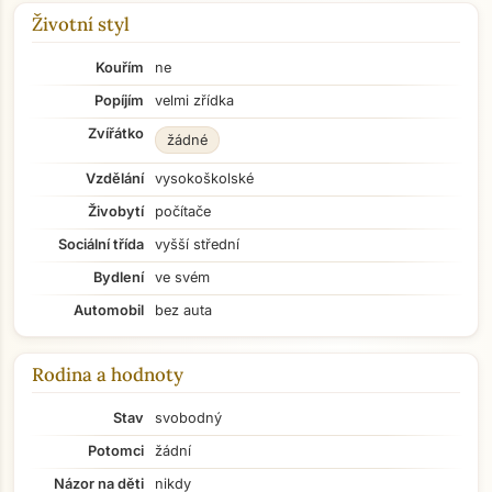
Životní styl
Kouřím
ne
Popíjím
velmi zřídka
Zvířátko
žádné
Vzdělání
vysokoškolské
Živobytí
počítače
Sociální třída
vyšší střední
Bydlení
ve svém
Automobil
bez auta
Rodina a hodnoty
Stav
svobodný
Potomci
žádní
Přejít na hlavní obsah
Názor na děti
nikdy