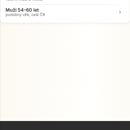
Muži 54–60 let
chevron_right
podobný věk, celá ČR