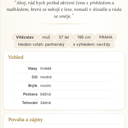
“
O mně - seznamka profil
Ahoj, rád bych potkal aktivní ženu s přehledem a
nadhledem, která se nebojí v lese, nenudí v divadle a ráda
”
se směje.
Vítězslav
muž
57 let
195 cm
PRAHA
hledám vztah: partnerský
s výhledem: navždy
Vzhled
Vlasy
hnědé
Oči
modré
Brýle
nosím
Postava
běžná
Tetování
žádné
Povaha a zájmy