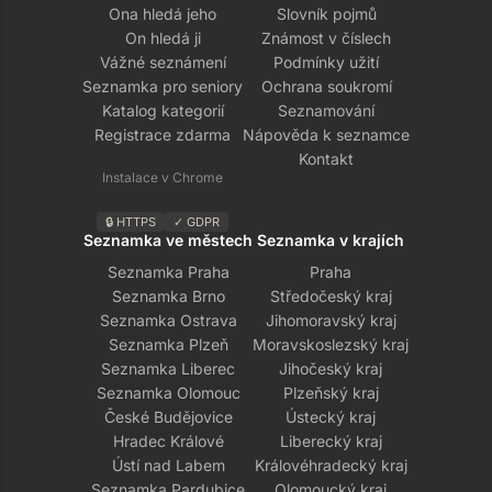
Ona hledá jeho
Slovník pojmů
On hledá ji
Známost v číslech
Vážné seznámení
Podmínky užití
Seznamka pro seniory
Ochrana soukromí
Katalog kategorií
Seznamování
Registrace zdarma
Nápověda k seznamce
Kontakt
Instalace v Chrome
🔒 HTTPS
✓ GDPR
Seznamka ve městech
Seznamka v krajích
Seznamka Praha
Praha
Seznamka Brno
Středočeský kraj
Seznamka Ostrava
Jihomoravský kraj
Seznamka Plzeň
Moravskoslezský kraj
Seznamka Liberec
Jihočeský kraj
Seznamka Olomouc
Plzeňský kraj
České Budějovice
Ústecký kraj
Hradec Králové
Liberecký kraj
Ústí nad Labem
Královéhradecký kraj
Seznamka Pardubice
Olomoucký kraj