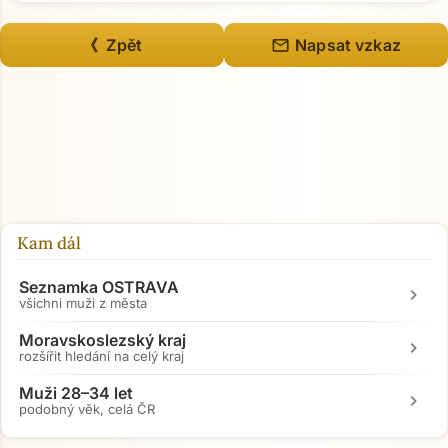
mail
《 Zpět
Napsat vzkaz
Kam dál
Seznamka OSTRAVA
chevron_right
všichni muži z města
Moravskoslezský kraj
chevron_right
rozšířit hledání na celý kraj
Muži 28–34 let
chevron_right
podobný věk, celá ČR