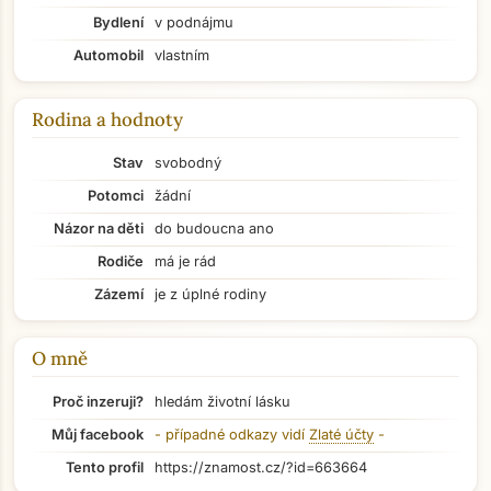
Bydlení
v podnájmu
Automobil
vlastním
Rodina a hodnoty
Stav
svobodný
Přejít na hlavní obsah
Potomci
žádní
Názor na děti
do budoucna ano
Rodiče
má je rád
Zázemí
je z úplné rodiny
O mně
Proč inzeruji?
hledám životní lásku
Můj facebook
- případné odkazy vidí
Zlaté účty
-
Tento profil
https://znamost.cz/?id=663664