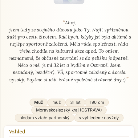
“
O mně - seznamka profil
Ahoj,
jsem tady ze stejného důvodu jako Ty. Najít spřízněnou
duši pro cestu životem. Rád bych, kdyby jsi byla aktivně a
nejlépe sportovně založená. Měla ráda společnost, ráda
třeba chodila na kulturní akce apod. To ovšem
neznamená, že občasné zavrtání se do pelíšku je špatně.
Něco o mě, je mi 32 let a bydlím v Ostravě. Jsem
nezadaný, bezdětný, VŠ, sportovně založený a docela
”
vysoký. Pojďme si užít krásně společné strávené dny :)
Muž
muž
31 let
190 cm
Moravskoslezský kraj (OSTRAVA)
hledám vztah: partnerský
s výhledem: navždy
Vzhled