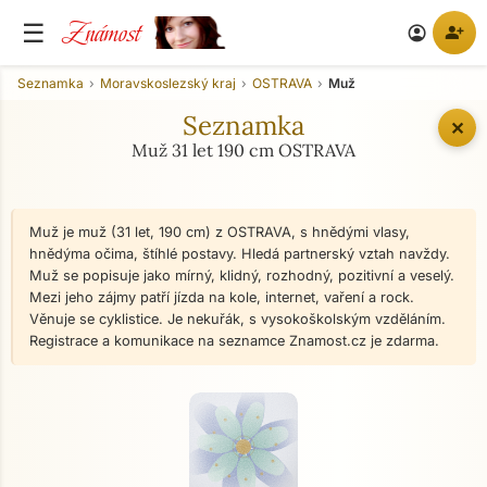
Známost
☰
person_add
account_circle
Seznamka
Moravskoslezský kraj
OSTRAVA
Muž
Seznamka
✕
Muž 31 let 190 cm OSTRAVA
Muž je muž (31 let, 190 cm) z OSTRAVA, s hnědými vlasy,
hnědýma očima, štíhlé postavy. Hledá partnerský vztah navždy.
Muž se popisuje jako mírný, klidný, rozhodný, pozitivní a veselý.
Mezi jeho zájmy patří jízda na kole, internet, vaření a rock.
Věnuje se cyklistice. Je nekuřák, s vysokoškolským vzděláním.
Registrace a komunikace na seznamce Znamost.cz je zdarma.