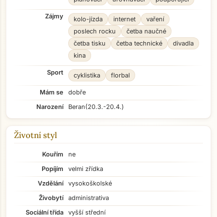
Zájmy
kolo-jízda
internet
vaření
poslech rocku
četba naučné
četba tisku
četba technické
divadla
kina
Sport
cyklistika
florbal
Mám se
dobře
Narození
Beran
(20.3.-20.4.)
Životní styl
Kouřím
ne
Popíjím
velmi zřídka
Vzdělání
vysokoškolské
Živobytí
administrativa
Sociální třída
vyšší střední