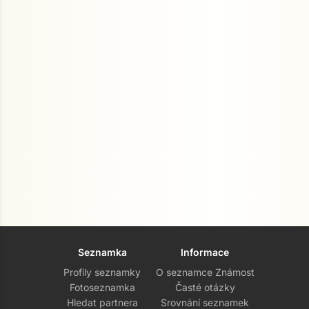
Seznamka
Informace
Profily seznamky
O seznamce Známost
Fotoseznamka
Časté otázky
Hledat partnera
Srovnání seznamek