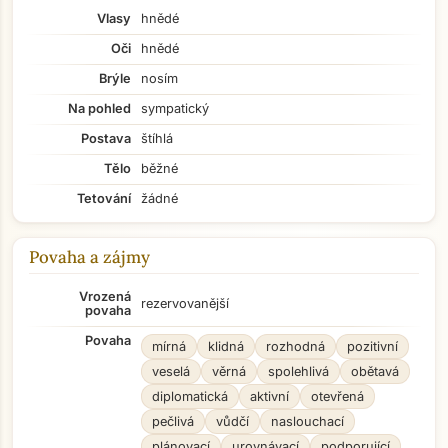
Vlasy
hnědé
Oči
hnědé
Brýle
nosím
Na pohled
sympatický
Postava
štíhlá
Tělo
běžné
Tetování
žádné
Povaha a zájmy
Vrozená
rezervovanější
povaha
Povaha
mírná
klidná
rozhodná
pozitivní
veselá
věrná
spolehlivá
obětavá
diplomatická
aktivní
otevřená
pečlivá
vůdčí
naslouchací
plánovací
urovnávací
podporující