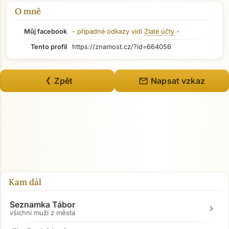
O mně
Můj facebook
- případné odkazy vidí
Zlaté účty
-
Tento profil
https://znamost.cz/?id=664056
mail
《 Zpět
Napsat vzkaz
Kam dál
Seznamka Tábor
chevron_right
všichni muži z města