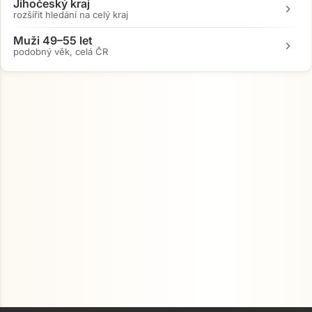
Přejít na hlavní obsah
Jihočeský kraj
chevron_right
rozšířit hledání na celý kraj
Muži 49–55 let
chevron_right
podobný věk, celá ČR