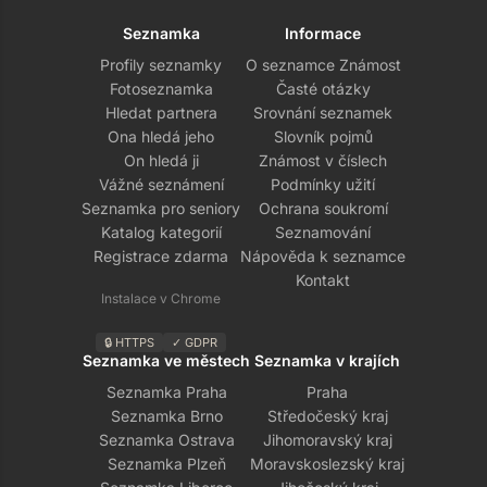
Seznamka
Informace
Profily seznamky
O seznamce Známost
Fotoseznamka
Časté otázky
Hledat partnera
Srovnání seznamek
Ona hledá jeho
Slovník pojmů
On hledá ji
Známost v číslech
Vážné seznámení
Podmínky užití
Seznamka pro seniory
Ochrana soukromí
Katalog kategorií
Seznamování
Registrace zdarma
Nápověda k seznamce
Kontakt
Instalace v Chrome
🔒 HTTPS
✓ GDPR
Seznamka ve městech
Seznamka v krajích
Seznamka Praha
Praha
Seznamka Brno
Středočeský kraj
Seznamka Ostrava
Jihomoravský kraj
Seznamka Plzeň
Moravskoslezský kraj