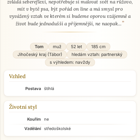
zvládá sebereflexi, nepotřebuje si malovat svět na růžovo,
mít v bytě psa, být pořád on line a má smysl pro
vyvážený vztah ve kterém si budeme oporou vzájemně a
”
život bude jednodušší a příjemnější, ne naopak...
Tom
muž
52 let
185 cm
Jihočeský kraj (Tábor)
hledám vztah: partnerský
s výhledem: navždy
Vzhled
Postava
štíhlá
Životní styl
Kouřím
ne
Vzdělání
středoškolské