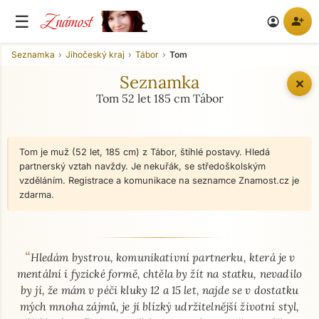
Známost
☰
person_add
account_circle
Seznamka
Jihočeský kraj
Tábor
Tom
Seznamka
✕
Tom 52 let 185 cm Tábor
Tom je muž (52 let, 185 cm) z Tábor, štíhlé postavy. Hledá
partnerský vztah navždy. Je nekuřák, se středoškolským
vzděláním. Registrace a komunikace na seznamce Znamost.cz je
zdarma.
“
O mně - seznamka profil
Hledám bystrou, komunikativní partnerku, která je v
mentální i fyzické formě, chtěla by žít na statku, nevadilo
by jí, že mám v péči kluky 12 a 15 let, najde se v dostatku
mých mnoha zájmů, je jí blízký udržitelnější životní styl,