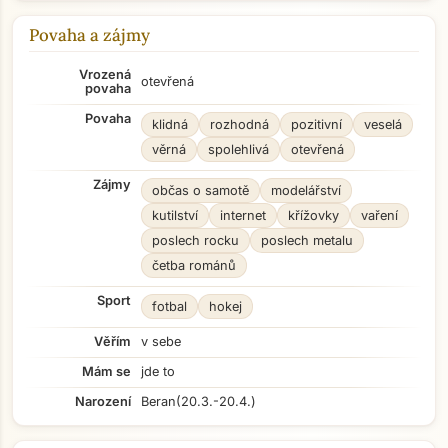
Povaha a zájmy
Vrozená
otevřená
povaha
Povaha
klidná
rozhodná
pozitivní
veselá
věrná
spolehlivá
otevřená
Zájmy
občas o samotě
modelářství
kutilství
internet
křížovky
vaření
poslech rocku
poslech metalu
četba románů
Sport
fotbal
hokej
Věřím
v sebe
Mám se
jde to
Narození
Beran
(20.3.-20.4.)