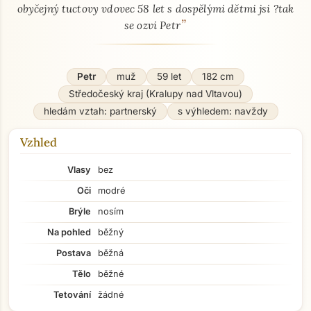
obyčejný tuctovy vdovec 58 let s dospělými dětmi jsi ?tak
”
se ozvi Petr
Petr
muž
59 let
182 cm
Středočeský kraj (Kralupy nad Vltavou)
hledám vztah: partnerský
s výhledem: navždy
Vzhled
Vlasy
bez
Oči
modré
Brýle
nosím
Na pohled
běžný
Postava
běžná
Tělo
běžné
Tetování
žádné