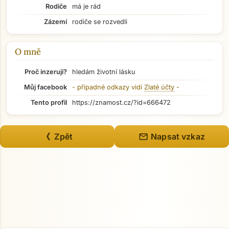
Rodiče
má je rád
Zázemí
rodiče se rozvedli
Přejít na hlavní obsah
O mně
Proč inzeruji?
hledám životní lásku
Můj facebook
- případné odkazy vidí
Zlaté účty
-
Tento profil
https://znamost.cz/?id=666472
mail
《 Zpět
Napsat vzkaz