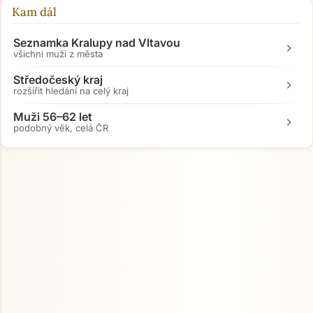
Kam dál
Seznamka Kralupy nad Vltavou
chevron_right
všichni muži z města
Středočeský kraj
chevron_right
rozšířit hledání na celý kraj
Muži 56–62 let
chevron_right
podobný věk, celá ČR