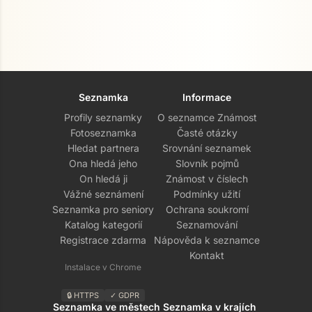
Seznamka
Informace
Profily seznamky
O seznamce Známost
Fotoseznamka
Časté otázky
Hledat partnera
Srovnání seznamek
Ona hledá jeho
Slovník pojmů
On hledá ji
Známost v číslech
Vážné seznámení
Podmínky užití
Seznamka pro seniory
Ochrana soukromí
Katalog kategorií
Seznamování
Registrace zdarma
Nápověda k seznamce
Kontakt
Instalace v Chrome
🔒 HTTPS
✓ GDPR
Seznamka ve městech
Seznamka v krajích