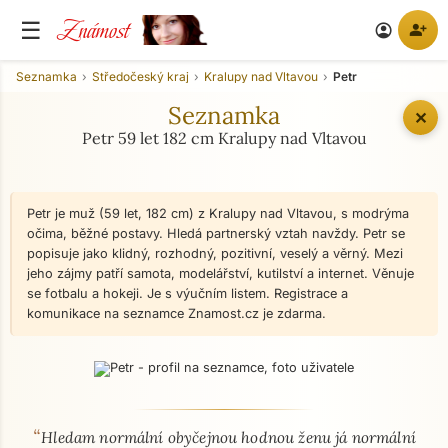
Známost
☰
person_add
account_circle
Seznamka
Středočeský kraj
Kralupy nad Vltavou
Petr
Seznamka
✕
Petr 59 let 182 cm Kralupy nad Vltavou
Petr je muž (59 let, 182 cm) z Kralupy nad Vltavou, s modrýma
očima, běžné postavy. Hledá partnerský vztah navždy. Petr se
popisuje jako klidný, rozhodný, pozitivní, veselý a věrný. Mezi
jeho zájmy patří samota, modelářství, kutilství a internet. Věnuje
se fotbalu a hokeji. Je s výučním listem. Registrace a
komunikace na seznamce Znamost.cz je zdarma.
“
O mně - seznamka profil
Hledam normální obyčejnou hodnou ženu já normální