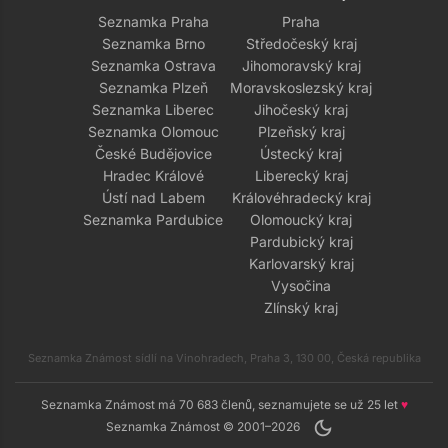
Seznamka Praha
Praha
Seznamka Brno
Středočeský kraj
Seznamka Ostrava
Jihomoravský kraj
Seznamka Plzeň
Moravskoslezský kraj
Seznamka Liberec
Jihočeský kraj
Seznamka Olomouc
Plzeňský kraj
České Budějovice
Ústecký kraj
Hradec Králové
Liberecký kraj
Ústí nad Labem
Královéhradecký kraj
Seznamka Pardubice
Olomoucký kraj
Pardubický kraj
Karlovarský kraj
Vysočina
Zlínský kraj
Seznamka Známost sídlí na Vinohradech, Praha 3, 130 00, Česká republika
Seznamka Známost má 70 683 členů, seznamujete se už 25 let
♥
dark_mode
Seznamka Známost © 2001–2026