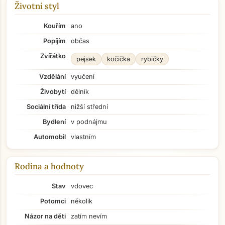
Životní styl
Kouřím
ano
Popíjím
občas
Zvířátko
pejsek
kočička
rybičky
Vzdělání
vyučení
Živobytí
dělník
Sociální třída
nižší střední
Bydlení
v podnájmu
Automobil
vlastním
Rodina a hodnoty
Stav
vdovec
Potomci
několik
Názor na děti
zatím nevím