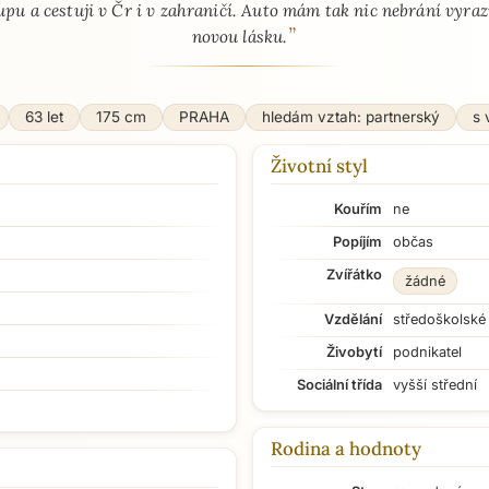
upu a cestuji v Čr i v zahraničí. Auto mám tak nic nebrání vyraz
”
novou lásku.
63 let
175 cm
PRAHA
hledám vztah: partnerský
s 
Životní styl
Kouřím
ne
Popíjím
občas
Zvířátko
žádné
Vzdělání
středoškolské
Živobytí
podnikatel
Sociální třída
vyšší střední
Rodina a hodnoty