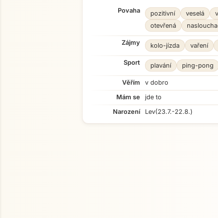
Povaha
pozitivní
veselá
otevřená
nasloucha
Zájmy
kolo-jízda
vaření
Sport
plavání
ping-pong
Věřím
v dobro
Mám se
jde to
Narození
Lev
(23.7.-22.8.)