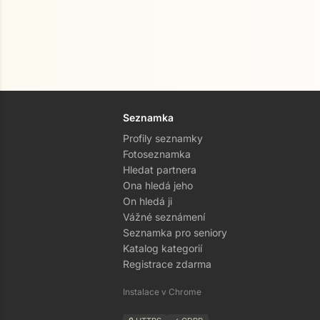
Seznamka
Profily seznamky
Fotoseznamka
Hledat partnera
Ona hledá jeho
On hledá ji
Vážné seznámení
Seznamka pro seniory
Katalog kategorií
Registrace zdarma
Instalace v Chrome