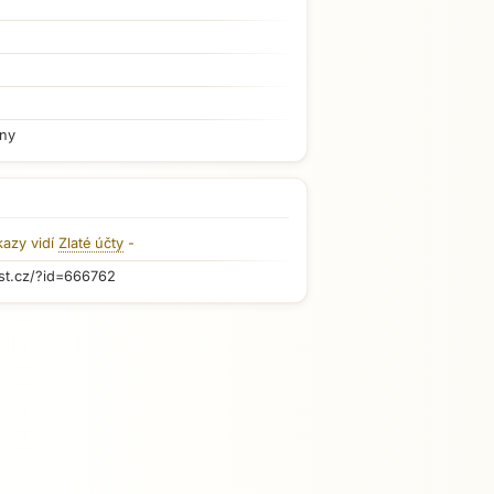
iny
kazy vidí
Zlaté účty
-
st.cz/?id=666762