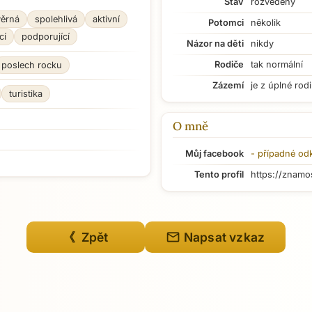
Stav
rozvedený
věrná
spolehlivá
aktivní
Potomci
několik
cí
podporující
Názor na děti
nikdy
Rodiče
tak normální
poslech rocku
Zázemí
je z úplné rod
turistika
O mně
Můj facebook
- případné od
Tento profil
https://znamo
mail
《 Zpět
Napsat vzkaz
Přejít na hlavní obsah