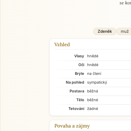
se ko
Zdeněk
muž
Vzhled
Vlasy
hnědé
Oči
hnědé
Brýle
na čtení
Na pohled
sympatický
Postava
běžná
Tělo
běžné
Tetování
žádné
Povaha a zájmy