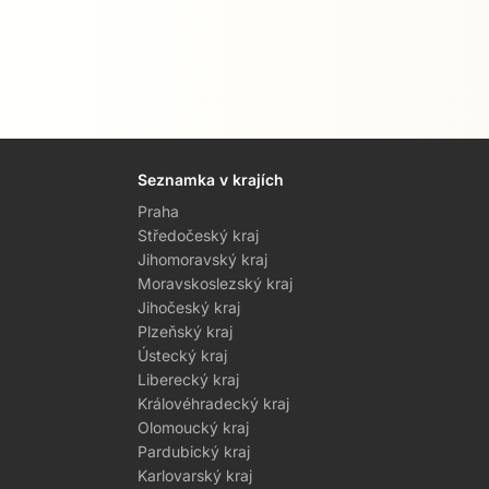
Seznamka v krajích
Praha
Středočeský kraj
Jihomoravský kraj
Moravskoslezský kraj
Jihočeský kraj
Plzeňský kraj
Ústecký kraj
Liberecký kraj
Královéhradecký kraj
Olomoucký kraj
Pardubický kraj
Karlovarský kraj