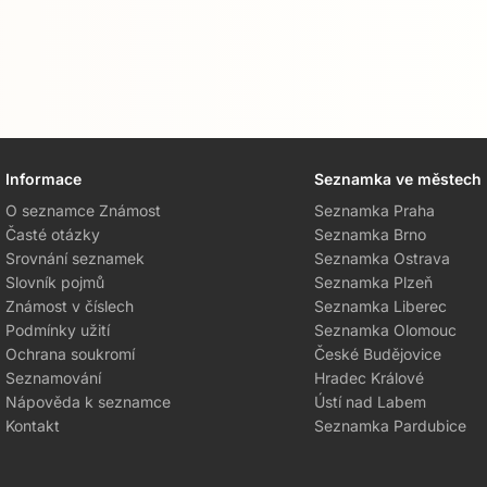
Informace
Seznamka ve městech
O seznamce Známost
Seznamka Praha
Časté otázky
Seznamka Brno
Srovnání seznamek
Seznamka Ostrava
Slovník pojmů
Seznamka Plzeň
Známost v číslech
Seznamka Liberec
Podmínky užití
Seznamka Olomouc
Ochrana soukromí
České Budějovice
Seznamování
Hradec Králové
Nápověda k seznamce
Ústí nad Labem
Kontakt
Seznamka Pardubice