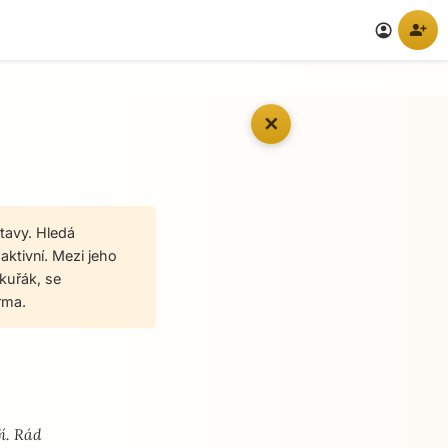
person_add
account_circle
✕
tavy. Hledá
aktivní. Mezi jeho
ekuřák, se
rma.
í. Rád