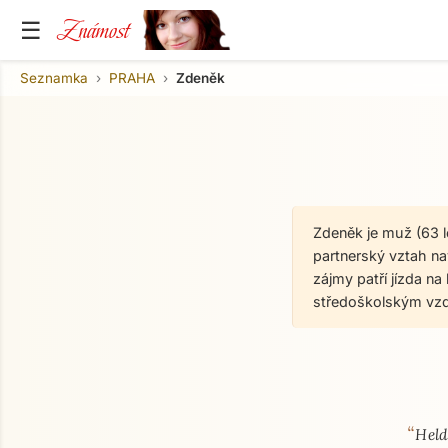
Známost
☰
Seznamka
PRAHA
Zdeněk
Zdeněk je muž (63 
partnerský vztah nav
zájmy patří jízda na
středoškolským vzd
“
O mně
Held