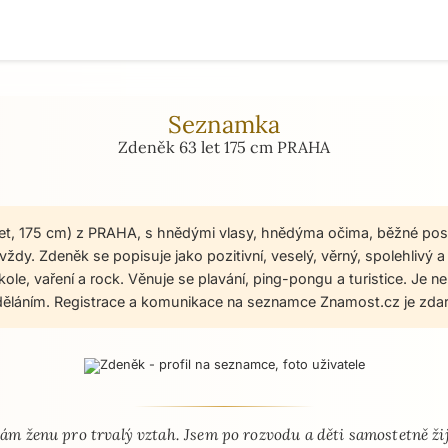
Seznamka
Zdeněk 63 let 175 cm PRAHA
let, 175 cm) z PRAHA, s hnědými vlasy, hnědýma očima, běžné pos
ždy. Zdeněk se popisuje jako pozitivní, veselý, věrný, spolehlivý a 
 kole, vaření a rock. Věnuje se plavání, ping-pongu a turistice. Je n
ěláním. Registrace a komunikace na seznamce Znamost.cz je zda
 - seznamka profil
ám ženu pro trvalý vztah. Jsem po rozvodu a děti samostetně žij